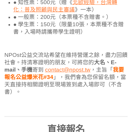
● 知性票：500元（贈《
北歐經驗，台灣轉
化：普及照顧與民主審議
》一本）
● 一般票：200元（本票種不含贈書。）
● 學生票：150元（限量10張，本票種不含贈
書，入場時請攜帶學生證明）
NPOst公益交流站希望在維持營運之餘，盡力回饋
社會。持清寒證明的朋友，可將您的
大名、E-
mail、手機
寄到
contact@npost.tw
，主旨「
我要
報名公益爆米花#34
」，我們會為您保留名額，當
天直接持相關證明至現場簽到處入場即可（不含
書）。
直接報名