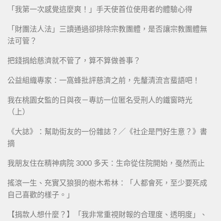
「我第一次感覺這麼爽！」手天使首位使用者的體驗心得
「財團法人法」三讀通過卻排除宗教團體，是否讓宗教團體無
法可管？
把錢捐給慈濟就不管了，算不算做善事？
公益組織專家：一窩蜂批評慈濟之前，先釐清流言蜚語吧！
我在桃園女監的日與夜－專訪一位匿名受刑人的鐵窗時光
（上）
《大誌》：幫助街友的一份雜誌？／《社企是門好生意？》書
摘
我朋友住在精神病院 3000 多天：生命從住院開始，戞然而止
搖滾一生、充實又狼狽的樹木希林：「人都會死，至少要死成
自己喜歡的樣子。」
【捐款人想什麼？】「我非常重視財報的合理度、透明度」、