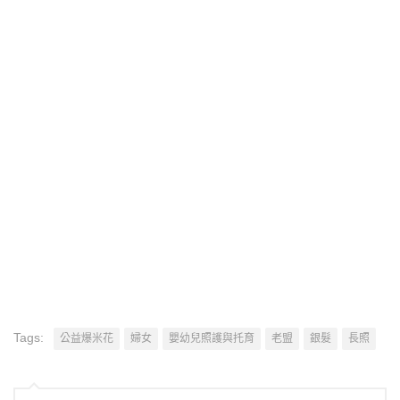
Tags:
公益爆米花
婦女
嬰幼兒照護與托育
老盟
銀髮
長照