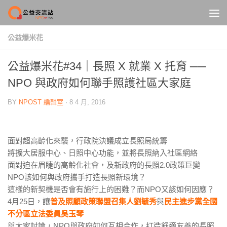
Skip to content
公益爆米花
公益爆米花#34｜長照 X 就業 X 托育 ──
NPO 與政府如何聯手照護社區大家庭
BY
NPOST 編輯室
·
8 4 月, 2016
面對超高齡化來襲，行政院決議成立長照局統籌
將擴大居服中心、日照中心功能，並將長照納入社區網絡
面對迫在眉睫的高齡化社會，及新政府的長照2.0政策巨變
NPO該如何與政府攜手打造長照新環境？
這樣的新契機是否會有施行上的困難？而NPO又該如何因應？
4月25日，讓
普及照顧政策聯盟召集人劉毓秀
與
民主進步黨全國
不分區立法委員吳玉琴
與大家討論，NPO與政府如何互相合作，打造舒適友善的長照