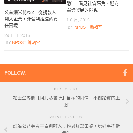
助】─看見社會死角，迎向
弱勢發展的挑戰
公益爆米花#32｜從捐款人
到大企業，非營利組織的責
1 6 月, 2016
任困境
BY
NPOST 編輯室
29 1 月, 2016
BY
NPOST 編輯室
FOLLOW:
NEXT STORY
褚士瑩專欄【阿北私會所】自私的同情，不如踏實的上
班
PREVIOUS STORY
紅龜公益募資平臺創辦人：透過群眾集資，讓好事不斷