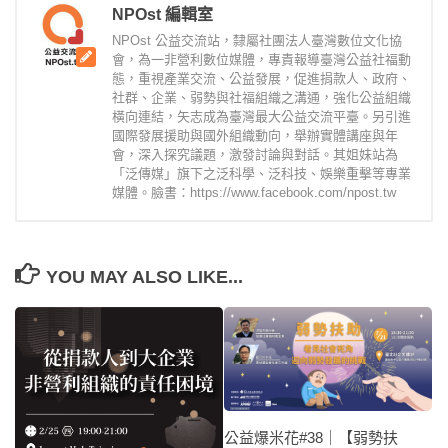
NPOst 編輯室
NPOst 公益交流站，隸屬社團法人臺灣數位文化協
會，為一非營利數位媒體，專責報導臺灣公益社福動
態，重視產業交流、公益發展，促進捐款人、政府、
社群、企業、弱勢與社福組織之溝通，強化公益組織
橫向連結，矢志成為臺灣最大公益交流平臺。另引進
國際發展援助與國外組織動向，舉辦實體講座與年
會，深入探究議題，激發討論與對話。其姐妹站為
「泛傳媒」旗下之泛科學、泛科技、娛樂重擊等專業
媒體。臉書：https://www.facebook.com/npost.tw
YOU MAY ALSO LIKE...
公益爆米花#38｜【弱勢扶