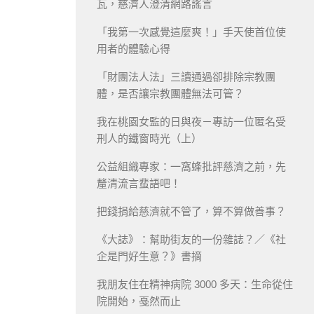
瓦，慈濟人澄清網路謠言
「我第一次感覺這麼爽！」手天使首位使
用者的體驗心得
「財團法人法」三讀通過卻排除宗教團
體，是否讓宗教團體無法可管？
我在桃園女監的日與夜－專訪一位匿名受
刑人的鐵窗時光（上）
公益組織專家：一窩蜂批評慈濟之前，先
釐清流言蜚語吧！
把錢捐給慈濟就不管了，算不算做善事？
《大誌》：幫助街友的一份雜誌？／《社
企是門好生意？》書摘
我朋友住在精神病院 3000 多天：生命從住
院開始，戞然而止