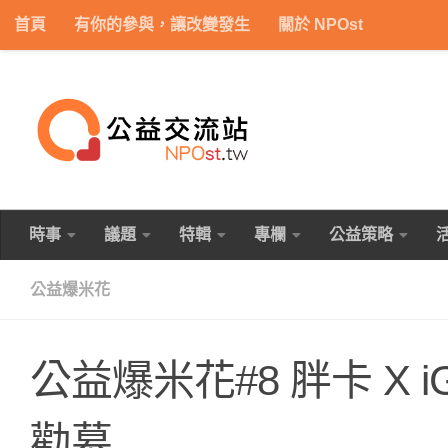
首頁
有你的參與，讓改變發生
關於 NPOst
Skip to content
時事
議題
特輯
專欄
公益策略
公益爆米花
公益爆米花#8 胖卡 X i
勸募