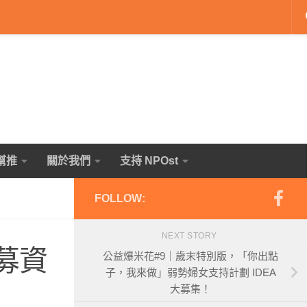
幫推
關於我們
支持 NPOst
FOLLOW:
NEXT STORY
路募資
公益爆米花#9｜歲末特別版，「你出點
子，我來做」弱勢婦女支持計劃 IDEA
大募集！