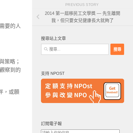
PREVIOUS STORY
2014 第一屆移民工文學獎 — 先生離開
我，但只要女兒健康長大就夠了
需要的人
搜尋站上文章
搜
尋
關
驗與策略；
鍵
觀察到的
支持 NPOST
字:
伴，或願
訂閱電子報