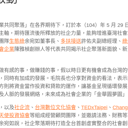
同聚落」在各界期待下，訂於本（104）年 5 月 29 
主軸，期待匯流後所釋放的社企力量，能夠增進臺灣社會
團隊
生態綠
余宛如董事長、
多扶接送
許佑夫副總經理、
綠
會企業
陳雅楨創辦人等代表共同揭示社企聚落新面貌、新
做有感的事，做賺錢的事，假以時日更有機會成為台灣的
，同時有加成的發展。毛院長也分享對資金的看法，表示
方則將資金當作投資和貸款的運作，讓基金呈現循環發展
及人脈的發展網絡，未來成為社會企業的「金華圓夢園」
，以及
社企流
、
台灣數位文化協會
、
TEDxTaipei
、
Chan
天使投資協會
等組成經營顧問團隊，並邀請法務、財務等
余宛如說，社企聚落期待打造全台首創虛實整合的社會創