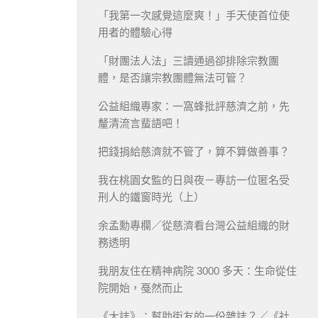
「我第一次感覺這麼爽！」手天使首位使
用者的體驗心得
「財團法人法」三讀通過卻排除宗教團
體，是否讓宗教團體無法可管？
公益組織專家：一窩蜂批評慈濟之前，先
釐清流言蜚語吧！
把錢捐給慈濟就不管了，算不算做善事？
我在桃園女監的日與夜－專訪一位匿名受
刑人的鐵窗時光（上）
余孟勳專欄／從慈濟看台灣公益組織的財
務透明
我朋友住在精神病院 3000 多天：生命從住
院開始，戞然而止
《大誌》：幫助街友的一份雜誌？／《社