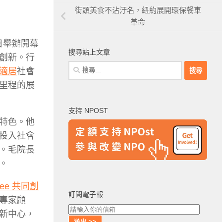
街頭美食不沾汙名，紐約展開環保餐車
革命
日舉辦開幕
搜尋站上文章
創新。行
搜
適居
社會
尋
里程的展
關
鍵
支持 NPOST
字:
特色。他
投入社會
。毛院長
。
gee 共同創
訂閱電子報
專家顧
新中心，