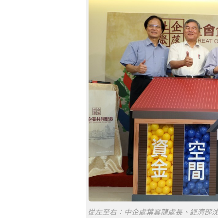
從左至右：中企處葉雲龍處長、經濟部