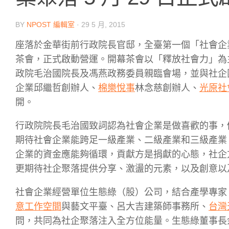
BY
NPOST 編輯室
·
29 5 月, 2015
座落於金華街前行政院長官邸，全臺第一個「社會企業共
茶會，正式啟動營運。開幕茶會以「釋放社會力」為
政院毛治國院長及馮燕政務委員親臨會場，並與社企
企業邱繼哲創辦人、
棉樂悅事
林念慈創辦人、
光原社
開。
行政院院長毛治國致詞認為社會企業是做喜歡的事，
期待社會企業能跨足一級產業、二級產業和三級產業
企業的資金應能夠循環，貢獻方是捐獻的心態，社企
更期待社企聚落提供分享、激盪的元素，以及創意以
社會企業經營單位生態綠（股）公司，結合產學專家
意工作空間
與藝文平臺、呂大吉建築師事務所、
台灣
問，共同為社企聚落注入全方位能量。生態綠董事長