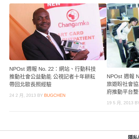
NPOst 週報 No. 22：網站、行動科技
NPOst 週報
推動社會公益動能 公視記者十年耕耘
旅遊盼社會協
帶回北歐長照經驗
府推動平台整
24 2 月, 2013
BY
BUGCHEN
19 5 月, 2013
B
隱私