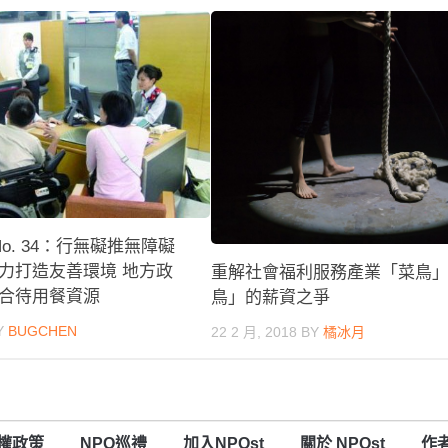
 No. 34：行無礙推無障礙
力打造友善環境 地方政
重解社會福利服務產業「菜鳥
合待用餐資源
鳥」的薪資之爭
Y
BUGCHEN
22 2 月, 2018
BY
橘冰月
權政策
NPO巡禮
加入NPOst
關於 NPOst
作