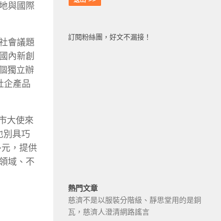
地與國際
訂閱粉絲團，好文不漏接！
社會議題
國內新創
 個獨立辦
社企產品
城市大使來
也別具巧
多元，提供
領域、不
熱門文章
慈濟不是以服裝分階級、靜思堂用的是銅
瓦，慈濟人澄清網路謠言