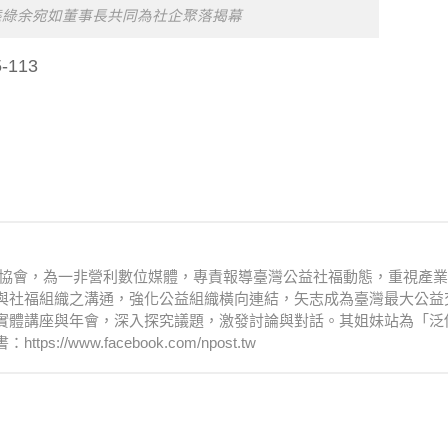
態綠余宛如董事長共同為社企聚落揭幕
113
文化協會，為一非營利數位媒體，專責報導臺灣公益社福動態，重視產
與社福組織之溝通，強化公益組織橫向連結，矢志成為臺灣最大公益
實體講座與年會，深入探究議題，激發討論與對話。其姐妹站為「泛
www.facebook.com/npost.tw