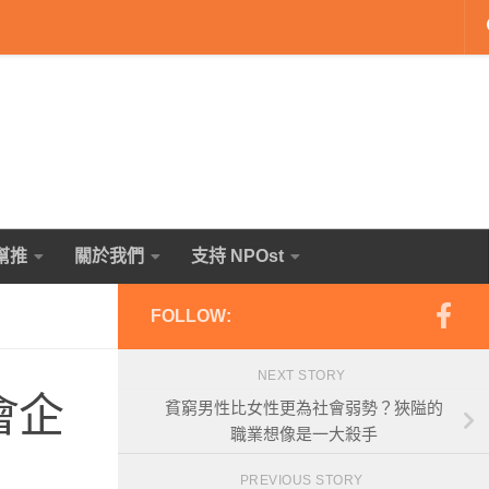
幫推
關於我們
支持 NPOst
FOLLOW:
NEXT STORY
會企
貧窮男性比女性更為社會弱勢？狹隘的
職業想像是一大殺手
PREVIOUS STORY