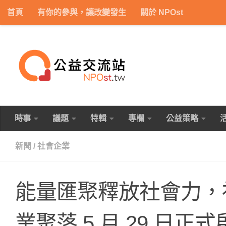
首頁
有你的參與，讓改變發生
關於 NPOst
Skip to content
時事
議題
特輯
專欄
公益策略
新聞
/
社會企業
能量匯聚釋放社會力，
業聚落 5 月 29 日正