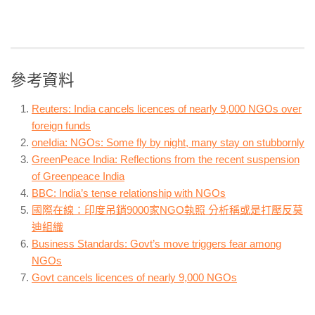
參考資料
Reuters: India cancels licences of nearly 9,000 NGOs over
foreign funds
oneIdia: NGOs: Some fly by night, many stay on stubbornly
GreenPeace India: Reflections from the recent suspension
of Greenpeace India
BBC: India’s tense relationship with NGOs
國際在線：印度吊銷9000家NGO執照 分析稱或是打壓反莫
迪組織
Business Standards: Govt’s move triggers fear among
NGOs
Govt cancels licences of nearly 9,000 NGOs