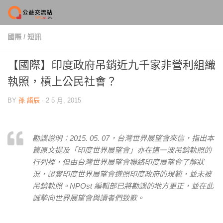
Skip to content
國際
/
短訊
【國際】印度政府吊銷近九千家非營利組織
執照，槓上公民社會？
BY
孫 語辰
·
2 5 月, 2015
勘誤說明：2015. 05. 07，台灣世界展望會來信，指出本
篇原文提及「印度世界展望會」亦在這一波吊銷執照的
行列裡，但由台灣世界展望會聯絡印度展望會了解狀
況，證實印度世界展望會遵照印度政府的規範，並未被
吊銷執照。NPOst 編輯部已將勘誤的地方更正，並在此
誠摯向世界展望會與讀者們致歉。