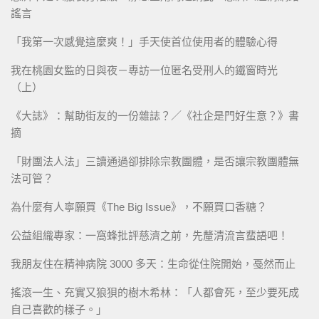
謠言
「我第一次感覺這麼爽！」手天使首位使用者的體驗心得
我在桃園女監的日與夜－專訪一位匿名受刑人的鐵窗時光
（上）
《大誌》：幫助街友的一份雜誌？／《社企是門好生意？》書
摘
「財團法人法」三讀通過卻排除宗教團體，是否讓宗教團體無
法可管？
為什麼有人寧願買《The Big Issue》，不願買口香糖？
公益組織專家：一窩蜂批評慈濟之前，先釐清流言蜚語吧！
我朋友住在精神病院 3000 多天：生命從住院開始，戞然而止
搖滾一生、充實又狼狽的樹木希林：「人都會死，至少要死成
自己喜歡的樣子。」