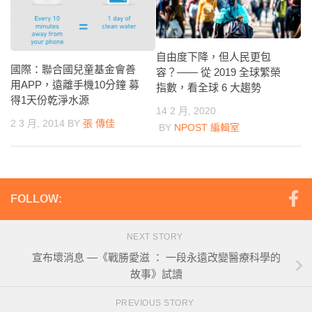
自由度下降，但人民更包
國際：聯合國兒童基金會善
容？—— 從 2019 全球繁榮
用APP，遠離手機10分鐘 募
指數，看全球 6 大趨勢
得1天份乾淨水源
14 2 月, 2020
2 3 月, 2014
BY
張 傳佳
BY
NPOST 編輯室
FOLLOW:
NEXT STORY
宣布壞消息 —《戰勝愛滋 ： 一段永遠改變醫療科學的
故事》試讀
PREVIOUS STORY