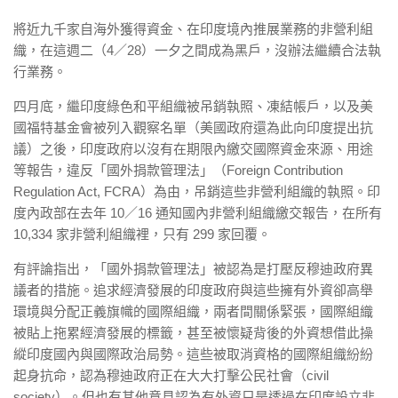
將近九千家自海外獲得資金、在印度境內推展業務的非營利組
織，在這週二（4／28）一夕之間成為黑戶，沒辦法繼續合法執
行業務。
四月底，繼印度綠色和平組織被吊銷執照、凍結帳戶，以及美
國福特基金會被列入觀察名單（美國政府還為此向印度提出抗
議）之後，印度政府以沒有在期限內繳交國際資金來源、用途
等報告，違反「國外捐款管理法」（Foreign Contribution
Regulation Act, FCRA）為由，吊銷這些非營利組織的執照。印
度內政部在去年 10／16 通知國內非營利組織繳交報告，在所有
10,334 家非營利組織裡，只有 299 家回覆。
有評論指出，「國外捐款管理法」被認為是打壓反穆迪政府異
議者的措施。追求經濟發展的印度政府與這些擁有外資卻高舉
環境與分配正義旗幟的國際組織，兩者間關係緊張，國際組織
被貼上拖累經濟發展的標籤，甚至被懷疑背後的外資想借此操
縱印度國內與國際政治局勢。這些被取消資格的國際組織紛紛
起身抗命，認為穆迪政府正在大大打擊公民社會（civil
society）。但也有其他意見認為有外資只是透過在印度設立非