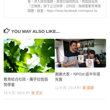
會，深入探究議題，激發討論與對話。其姐妹站為
「泛傳媒」旗下之泛科學、泛科技、娛樂重擊等專業
媒體。臉書：https://www.facebook.com/npost.tw
YOU MAY ALSO LIKE...
謝謝大家，NPOst 這半年很
教育結合社政，攜手拉拔弱
充實
勢學童
11 8 月, 2014
BY
鄭 國威
16 9 月, 2016
BY
吳 文炎