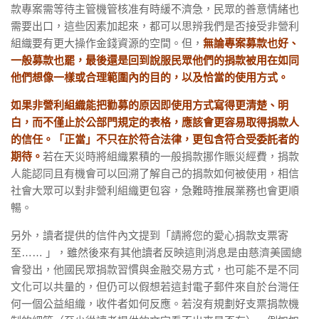
款專案需等待主管機管核准有時緩不濟急，民眾的善意情緒也
需要出口，這些因素加起來，都可以思辨我們是否接受非營利
組織要有更大操作金錢資源的空間。但，
無論專案募款也好、
一般募款也罷，最後還是回到說服民眾他們的捐款被用在如同
他們想像一樣或合理範圍內的目的，以及恰當的使用方式。
如果非營利組織能把勸募的原因即使用方式寫得更清楚、明
白，而不僅止於公部門規定的表格，應該會更容易取得捐款人
的信任。
「正當」不只在於符合法律，更包含符合受委託者的
期待。
若在天災時將組織累積的一般捐款挪作賑災經費，捐款
人能認同且有機會可以回溯了解自己的捐款如何被使用，相信
社會大眾可以對非營利組織更包容，急難時推展業務也會更順
暢。
另外，讀者提供的信件內文提到「請將您的愛心捐款支票寄
至…… 」，雖然後來有其他讀者反映這則消息是由慈濟美國總
會發出，他國民眾捐款習慣與金融交易方式，也可能不是不同
文化可以共量的，但仍可以假想若這封電子郵件來自於台灣任
何一個公益組織，收件者如何反應。若沒有規劃好支票捐款機