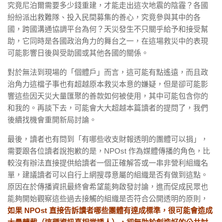
究竟尼泊爾需要多少錢重建，才能走出這次地震的陰霾？各國
紛紛派出救難隊、投入民間募集的善心，究竟參與其中的各
國，跨國溝通協調平台為何？天災發生不只關乎給予和接受幫
助，它同時是各國政治角力的舞台之一，在這場救災中的表現
可能影響日後與受助國或其他各國的關係。
對於無法到現場的「個體戶」而言，這可能有點遙遠，而且政
治角力這檔子事也有超越原本救災本意的嫌疑，但是卻可能影
響這些因天災大量匯聚的善款如何被使用，其中可能包含你的
和我的。再談下去，可能會大大超越本篇讀者的提問了，我們
後續找機會重開新局討論。
最後，讀者也有問到「有哪些收支財報透明的團體可以捐」，
需要跟各位讀者說抱歉的是，NPOst 作為媒體傳播的角色，比
較沒有辦法直接提供給讀者一個正確解答或一串非營利組織名
單，建議讀者可以自行上網搜尋意屬的組織是否有做到這點。
原因在於傳播資訊最終會希望能夠啟發討論，進而促成民眾也
能夠開始觀察這些過去接觸的組織是否符合公開透明的原則，
如果 NPOst 直接告訴讀者哪些團體有達成標準，很可能會造成