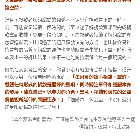
大量轉載（這種資訊真相當誘人），卻無助於創造好的公共討
論空間。
況且，捐款者與組織間的關係不一定只有捐款當下的一時一
刻，可能會是延續一段時間的（至少從了解捐款資訊到完成捐
款拿到收據，總要一段時間吧），由捐款者持續了解組織的理
念營運狀況，比起過了話題風頭就沒有的方式，也比較容易維
持監督的品質。組織的運作也會隨時間產生變化，單一時刻所
產製出來的評比結果，並不一定能夠持續符合每一個現況的。
如果在天災發生的當下，你發現沒有組織符合這項指標，或許
可以像另一位讀者回應所說的：
「如果真的擔心捐錯，或許，
暫緩任何形式的捐款是最好的選項，同時關注事件和議題本身
的發展，建立自己可以參與的角色。畢竟，捐錯和偏誤的公益
價值觀所延伸的問題更多。」
「個體戶」做公益，也沒有說只
能受限於捐款這個法子啊！
（本文蒙聯合勸募大中華區總監陳文良先生及其他專業人士提
供諮詢與建議，特此致謝）