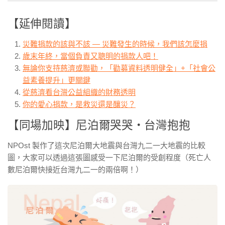
【延伸閱讀】
災難捐款的該與不該 — 災難發生的時候，我們該怎麼捐
歲末年終，當個負責又聰明的捐款人吧！
無論你支持慈濟或聯勸，「勸募資料透明健全」+「社會公
益素養提升」更關鍵
從慈濟看台灣公益組織的財務透明
你的愛心捐款，是救災還是釀災？
【同場加映】尼泊爾哭哭・台灣抱抱
NPOst 製作了這次尼泊爾大地震與台灣九二一大地震的比較
圖，大
家可以透過這張圖感受一下尼泊爾的受創程度（死亡人
數尼
泊爾快接近台灣九二一的兩倍啊！）