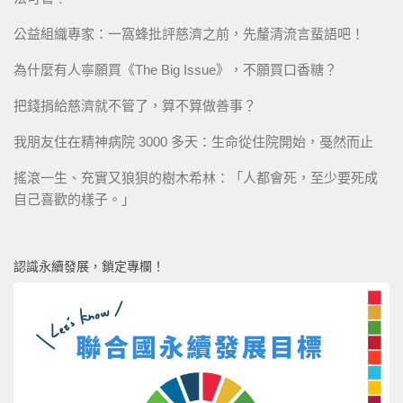
公益組織專家：一窩蜂批評慈濟之前，先釐清流言蜚語吧！
為什麼有人寧願買《The Big Issue》，不願買口香糖？
把錢捐給慈濟就不管了，算不算做善事？
我朋友住在精神病院 3000 多天：生命從住院開始，戞然而止
搖滾一生、充實又狼狽的樹木希林：「人都會死，至少要死成
自己喜歡的樣子。」
認識永續發展，鎖定專欄！