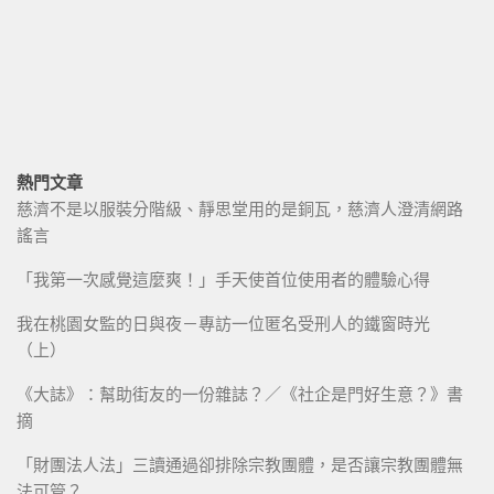
熱門文章
慈濟不是以服裝分階級、靜思堂用的是銅瓦，慈濟人澄清網路
謠言
「我第一次感覺這麼爽！」手天使首位使用者的體驗心得
我在桃園女監的日與夜－專訪一位匿名受刑人的鐵窗時光
（上）
《大誌》：幫助街友的一份雜誌？／《社企是門好生意？》書
摘
「財團法人法」三讀通過卻排除宗教團體，是否讓宗教團體無
法可管？