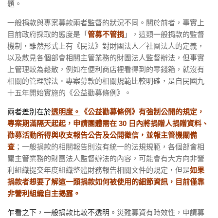
題。
一般捐款與專案募款兩者監督的狀況不同。關於前者，事實上
目前政府採取的態度是「
管募不管捐
」，這類一般捐款的監督
機制，雖然形式上有《民法》對財團法人／社團法人的定義，
以及散見各個部會相關主管業務的財團法人監督辦法，但事實
上管理較為鬆散，例如在便利商店裡看得到的零錢箱，就沒有
相關的管理辦法。專案募款的相關規範比較明確，是自民國九
十五年開始實施的《公益勸募條例》。
兩者差別在於
透明度。
《公益勸募條例》有強制公開的規定，
專案期滿隔天起起，申請團體需在 30 日內將捐贈人捐贈資料、
勸募活動所得與收支報告公告及公開徵信，並報主管機關備
查
；一般捐款的相關報告則沒有統一的法規規範，各個部會相
關主管業務的財團法人監督辦法的內容，可能會有大方向非營
利組織提交年度組織整體財務報告相關文件的規定，但是
如果
捐款者想要了解這一類捐款如何被使用的細節資訊，目前僅靠
非營利組織自主揭露。
乍看之下，一般捐款比較不透明。
災難募資有時效性，申請募