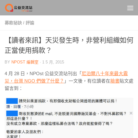
Skip to content
募款祕訣
/
評論
【讀者來訊】天災發生時，非營利組織如何
正當使用捐款？
BY
NPOST 編輯室
·
1 5 月, 2015
4 月 28 日，NPOst 公益交流站刊出「
尼泊爾八十年來最大震
災，台灣 NGO 們做了什麼？
」一文後，有位讀者在
臉書
貼文處
留言到：