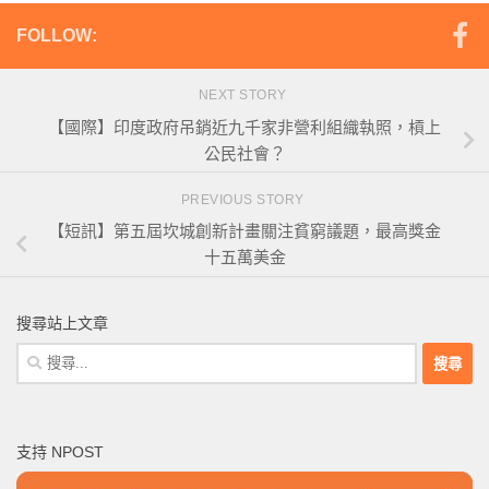
FOLLOW:
NEXT STORY
【國際】印度政府吊銷近九千家非營利組織執照，槓上
公民社會？
PREVIOUS STORY
【短訊】第五屆坎城創新計畫關注貧窮議題，最高獎金
十五萬美金
搜尋站上文章
搜
尋
關
鍵
支持 NPOST
字: