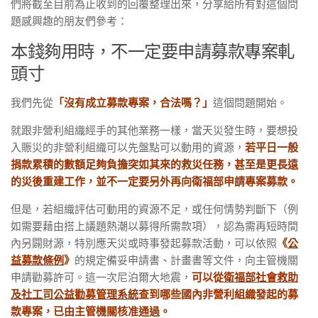
們將截至目前為止收到的回覆整理出來，分享給所有對這個問
題感興趣的朋友們參考：
本錢夠用時，不一定要申請募款專案軋
頭寸
我們先從
「沒有成立募款專案，合法嗎？」
這個問題開始。
就跟非營利組織經手的其他業務一樣，當天災發生時，要想投
入賑災的非營利組織可以先盤點可以動用的資源，
若平日一般
捐款累積的數額足夠負擔突如其來的救災任務，甚至是更長遠
的災後重建工作，並不一定要另外再向衛福部申請專案募款。
但是，若組織評估可動用的資源不足，或任何情勢判斷下（例
如需要藉由搭上議題熱潮以募得所需款項），認為需再短時間
內另闢財源，特別應天災或時事發起募款活動，可以依照
《
公
益募款條例
》
的規定備妥申請書、計畫書等文件，向主管機關
申請勸募許可。這一次尼泊爾大地震，
可以從
衛福部社會救助
及社工司公益勸募管理系統
查到哪些國內非營利組織發起的募
款專案，已由主管機關核准通過。