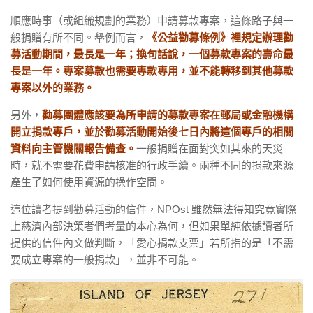
順應時事（或組織規劃的業務）申請募款專案，這條路子與一
般捐贈有所不同。舉例而言，
《公益勸募條例》裡規定辦理勸
募活動期間，最長是一年；換句話說，一個募款專案的壽命最
長是一年。專案募款也需要專款專用，並不能轉移到其他募款
專案以外的業務。
另外，
勸募團體應該要為所申請的募款專案在郵局或金融機構
開立捐款專戶，並於勸募活動開始後七日內將這個專戶的相關
資料向主管機關報告備查。
一般捐贈在面對突如其來的天災
時，就不需要花費申請核准的行政手續。兩種不同的捐款來源
產生了如何使用資源的操作空間。
這位讀者提到勸募活動的信件，NPOst 雖然無法得知究竟實際
上慈濟內部決策者們考量的本心為何，但如果單純依據讀者所
提供的信件內文做判斷，「愛心捐款支票」若所指的是「不需
要成立專案的一般捐款」，並非不可能。