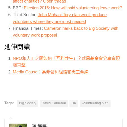
affect charities? Open thread
BBC:
Election 2015: How will paid volunteering leave work?
Third Sector:
John Mohan: Tory plan won’t produce
volunteers where they are most needed
Financial Times:
Cameron harks back to Big Society with
voluntary work proposal
延伸閱讀
NPO和志工之間如何「互利共生」？感恩基金會分享會現
場直擊
Media Cause：為非營利組織和志工牽線
Tags:
Big Society
David Cameron
UK
volunteering plan
孫 語辰