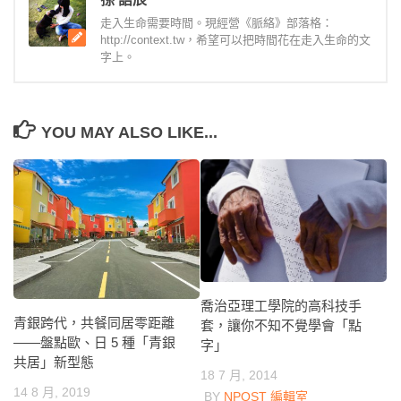
走入生命需要時間。現經營《脈絡》部落格：
http://context.tw，希望可以把時間花在走入生命的文
字上。
YOU MAY ALSO LIKE...
喬治亞理工學院的高科技手
青銀跨代，共餐同居零距離
套，讓你不知不覺學會「點
——盤點歐、日 5 種「青銀
字」
共居」新型態
18 7 月, 2014
14 8 月, 2019
BY
NPOST 編輯室