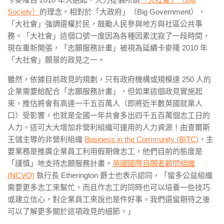
Society）
的理念。相對於「大政府」（Big Government），
「大社會」強調還權於民，鼓勵人民參與地方與社區公共事
務。「大社會」這個口號一度因為各種因素沈寂了一段時間，
現在重新開張，「志願服務計畫」被視為延續卡麥隆 2010 年
「大社會」願景的政見之一。
雖然，依據目前政見的規劃，只有政府機構或規模達 250 人的
企業需要給配合「志願服務計畫」，但如果這個政見實施起
來，推估將會有高達一千五百萬人（即將近半數英國就業人
口）受影響，也就是全國一年共會多出四千五百萬個志工日的
人力。這可大大增加非營利組織可運用的人力資源！由查爾斯
王儲主導的非營利組織
Business in the Community (BITC)
，主
要業務是推廣企業員工利用假期做志工，他們目前的態度是
「謹慎」地支持志願服務計畫。
英國國際自願者顧問組織
(NCVO)
執行長 Etherington 爵士也表示認同，「蠻多公益組織
需要更多志工來幫忙，而且作志工的同時也可以培養一些技巧
或建立信心，對企業員工來說也是件好事。我們還蠻期待之後
可以了解更多關於這項政見的細節。」