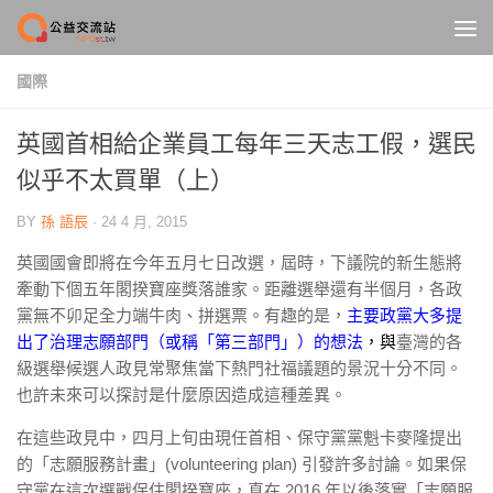
Skip to content
國際
英國首相給企業員工每年三天志工假，選民
似乎不太買單（上）
BY
孫 語辰
·
24 4 月, 2015
英國國會即將在今年五月七日改選，屆時，下議院的新生態將
牽動下個五年閣揆寶座獎落誰家。距離選舉還有半個月，各政
黨無不卯足全力端牛肉、拼選票。有趣的是，
主要政黨大多提
出了治理志願部門（或稱「第三部門」）的想法
，與
臺灣的各
級選舉候選人政見常聚焦當下熱門社福議題的景況十分不同。
也許未來可以探討是什麼原因造成這種差異。
在這些政見中，四月上旬由現任首相、保守黨黨魁卡麥隆提出
的「志願服務計畫」(volunteering plan) 引發許多討論。如果保
守黨在這次選戰保住閣揆寶座，真在 2016 年以後落實「志願服