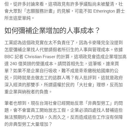
但，從許多討論來看，這項政見有許多爭議點尚未被釐清，社
會大眾對「志願服務計畫」的見解，可能不如 Etherington 爵士
所言這麼單純。
如何彌補企業增加的人事成本？
工黨認為這個政見實在太不負責任了，因為卡麥隆完全沒提到
怎麼彌補企業找人代替請假者所衍生的人事與管理成本。依據
BBC 記者 Christian Fraser 的計算，這項政見會造成企業增加高
達 240 億英鎊的營運成本。請問首相先生，這筆帳，誰來買
單？如果不是企業自行吸收，難不成是乖乖繳稅給國庫的公
民，同時就是去做志工的這群人嗎？有人批評到，這就是政府
深入經濟的那雙手，所謂還權於民的「大社會」理想，反而加
重企業與納稅者的負擔。
筆者也想到，現在台灣社會已經開始反思「非典型勞工」的問
題，會不會當員工開始放志工假，企業必須四處找人替補這些
無法預期的人力空缺，久而久之，反而造成這些工作沒有保障
的非典型勞工大量增加？