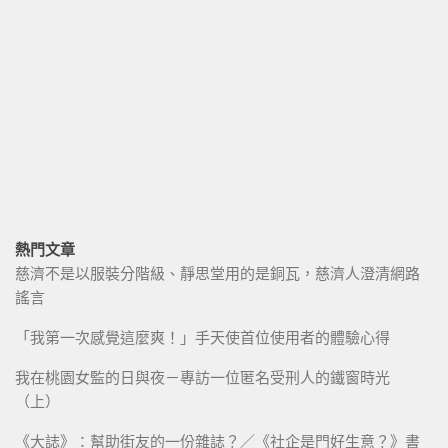
熱門文章
慈濟不是以服裝分階級、靜思堂用的是銅瓦，慈濟人澄清網路
謠言
「我第一次感覺這麼爽！」手天使首位使用者的體驗心得
我在桃園女監的日與夜－專訪一位匿名受刑人的鐵窗時光
（上）
《大誌》：幫助街友的一份雜誌？／《社企是門好生意？》書