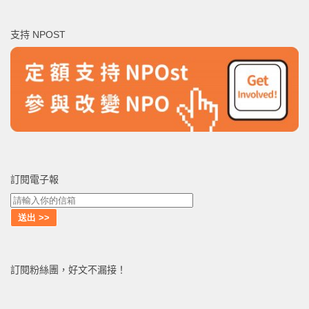
關
鍵
支持 NPOST
字:
訂閱電子報
訂閱粉絲團，好文不漏接！