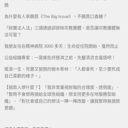
摘
為什麼有人寧願買《The Big Issue》，不願買口香糖？
「財團法人法」三讀通過卻排除宗教團體，是否讓宗教團體無
法可管？
我朋友住在精神病院 3000 多天：生命從住院開始，戞然而止
公益組織專家：一窩蜂批評慈濟之前，先釐清流言蜚語吧！
搖滾一生、充實又狼狽的樹木希林：「人都會死，至少要死成
自己喜歡的樣子。」
【捐款人想什麼？】「我非常重視財報的合理度、透明度」、
「暫時不會想再捐給全球性組織，想支持更多在地服務型組
織」、「對社會或自己的想法一陣一陣改變，讓我暫時無捐款
意願」