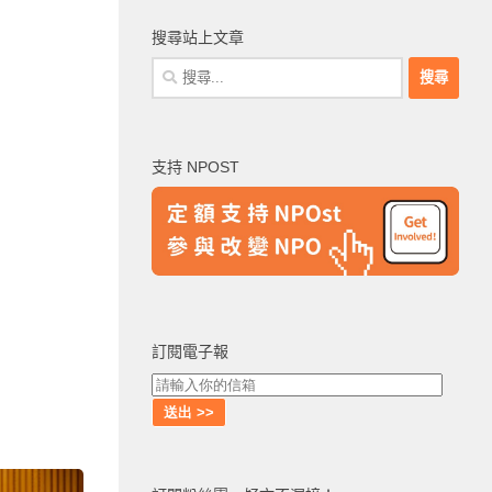
搜尋站上文章
搜
尋
關
鍵
支持 NPOST
字:
訂閱電子報