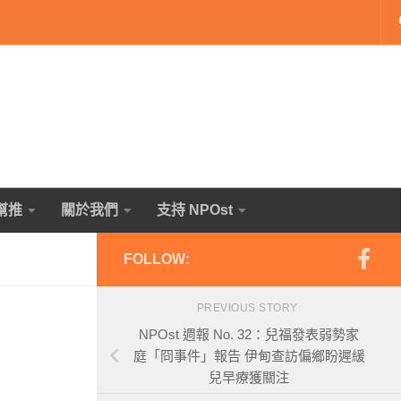
幫推
關於我們
支持 NPOst
FOLLOW:
PREVIOUS STORY
NPOst 週報 No. 32：兒福發表弱勢家
庭「冏事件」報告 伊甸查訪偏鄉盼遲緩
兒早療獲關注