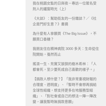
我在桃園女監的日與夜－專訪一位匿名受
刑人的鐵窗時光（上）
《大誌》：幫助街友的一份雜誌？／《社
企是門好生意？》書摘
為什麼有人寧願買《The Big Issue》，不
願買口香糖？
我朋友住在精神病院 3000 多天：生命從住
院開始，戞然而止
搖滾一生、充實又狼狽的樹木希林：「人
都會死，至少要死成自己喜歡的樣子。」
【捐款人想什麼？】「我非常重視財報的
合理度、透明度」、「暫時不會想再捐給
全球性組織，想支持更多在地服務型組
織」、「對社會或自己的想法一陣一陣改
變，讓我暫時無捐款意願」