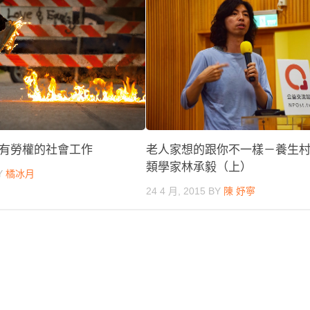
有勞權的社會工作
老人家想的跟你不一樣－養生
類學家林承毅（上）
Y
橘冰月
24 4 月, 2015
BY
陳 妤寧