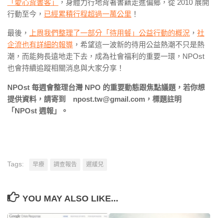
「愛心背書客」
，身體力行地背著書籍走進偏鄉，從 2010 展開
行動至今，
已經累積行程超過一萬公里
！
最後，
上周我們整理了一部分「待用餐」公益行動的概況
，
社
企流也有詳細的報導
，希望這一波新的待用公益熱潮不只是熱
潮，而能夠長遠地走下去，成為社會福利的重要一環，NPOst
也會持續追蹤相關消息與大家分享！
NPOst 每週會整理台灣 NPO 的重要動態跟焦點議題，若你想
提供資料，請寄到 npost.tw@gmail.com，標題註明
「NPOst 週報」。
Tags:
早療
調查報告
遲緩兒
YOU MAY ALSO LIKE...