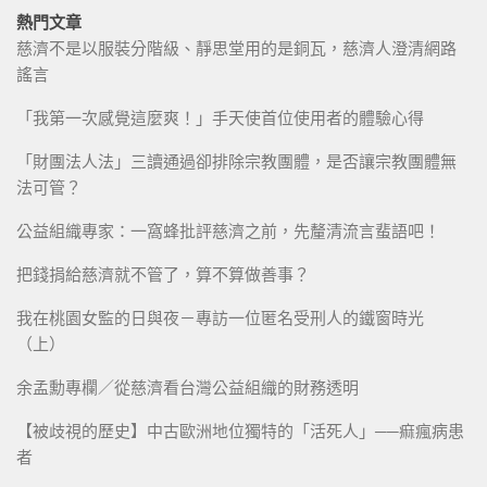
熱門文章
慈濟不是以服裝分階級、靜思堂用的是銅瓦，慈濟人澄清網路
謠言
「我第一次感覺這麼爽！」手天使首位使用者的體驗心得
「財團法人法」三讀通過卻排除宗教團體，是否讓宗教團體無
法可管？
公益組織專家：一窩蜂批評慈濟之前，先釐清流言蜚語吧！
把錢捐給慈濟就不管了，算不算做善事？
我在桃園女監的日與夜－專訪一位匿名受刑人的鐵窗時光
（上）
余孟勳專欄／從慈濟看台灣公益組織的財務透明
【被歧視的歷史】中古歐洲地位獨特的「活死人」──痲瘋病患
者