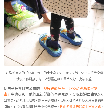
▲ 弱勢家庭的「冏事」發生的比率高，如生病、急難、父母失業等突發
情況，都對孩子的生活影響甚鉅。圖片來源：兒福聯盟
伊甸基金會日前公布的
「發展遲緩兒童早期療育資源現況調
查」
中也提到，他們查訪偏鄉的早療家庭，發現普遍面臨
缺乏大
型醫院、幼教環境堪慮、鄰里同儕歧視、低收入卻須背負龐大育兒開銷等
問題，全台位於偏鄉的五千個慢飛孩子，
因而還遲遲未能踏上早療之路
。