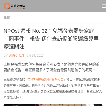
Skip to content
新聞
NPOst 週報 No. 32：兒福發表弱勢家庭
「冏事件」報告 伊甸查訪偏鄉盼遲緩兒早
療獲關注
BY
BUGCHEN
·
6 5 月, 2013
上週兒福聯盟與伊甸基金會分別發表了弱勢家庭與遲緩兒的重
要調查報告，希望讓更多人了解全台需要幫助孩子的概況。
兒福聯盟發表的
「2013 弱勢家庭冏事件報告」
指出，在兒盟所服務的弱
勢孩童中，有很高比例的孩子近來遇上許多困難，衝擊他們的基本生活。
兒盟也發起「救救冏家庭」弱勢家庭兒童脫困基金勸募計畫，希望社會大
眾慷慨支持。