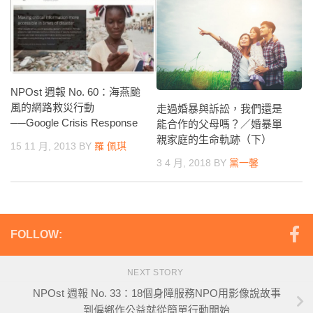
NPOst 週報 No. 60：海燕颱
風的網路救災行動
走過婚暴與訴訟，我們還是
──Google Crisis Response
能合作的父母嗎？／婚暴單
親家庭的生命軌跡（下）
15 11 月, 2013
BY
羅 佩琪
3 4 月, 2018
BY
黨一馨
FOLLOW:
NEXT STORY
NPOst 週報 No. 33：18個身障服務NPO用影像說故事
到偏鄉作公益就從簡單行動開始