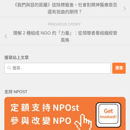
《我們與惡的距離》拔除標籤後，社會對精神醫療是否
還有扭曲的期待？
PREVIOUS STORY
理解 2 種組成 NGO 的「力量」：從領導者看組織經營
風格
搜尋站上文章
搜
尋
關
鍵
支持 NPOST
字: