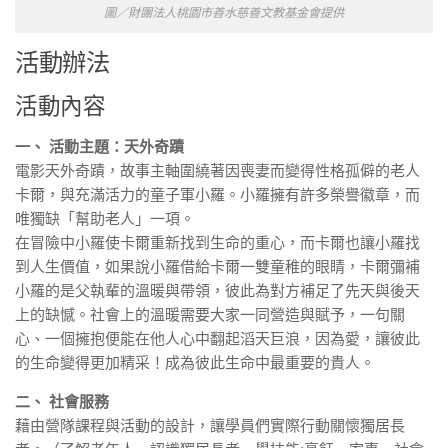
圖／財團法人桃園市善水慈善文教基金會提供
活動辦法
活動內容
一、 活動主題：天外奇蹟
電影天外奇蹟，故事主軸圍繞著因喪妻而變得性格孤僻的老人
卡爾，與充滿活力的童子軍小羅。小羅擁有許多榮譽徽章，而
唯獨缺「幫助老人」一項。
在冒險中小羅使卡爾重新找到生命的重心，而卡爾也讓小羅找
到人生價值，如果說小羅借給卡爾一雙童稚的眼睛，卡爾彌補
小羅的是父執輩的溫暖與帶領，彼此為對方補足了先天與後天
上的缺憾。社會上的溫暖需要大家一同營造與賦予，一句關
心、一個擁抱便能在他人心中翻起滔天巨浪，因為愛，讓彼此
的生命變得更加精采！成為彼此生命中最重要的貴人。
二、 社會服務
藉由營隊課程與活動的設計，讓學員們實際行動關懷獨居長