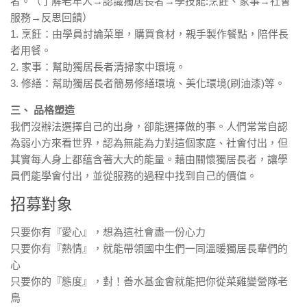
者。（了解老年人→認識獨居長者→學技能:烹飪、家事→社會
服務→反思回饋）
1. 烹飪：由學員討論菜單，購買食材，親手製作餐點，陪伴長
者用餐。
2. 家事：幫助獨居長者清掃家中環境。
3. 修繕：幫助獨居長者簡易修繕環境、美化環境(刷油漆)等。
三、 品格塑造
我們沒辦法選擇自己的出身，卻能選擇做的事。人們常常自認
為弱小方來看世界，認為無能為力對這個家庭、社會付出，但
其實每人身上都蘊含著大大的能量。藉由關懷獨居長者，讓學
員們能學會付出，並從服務的過程中找到自己的價值。
招募對象
只要你有『愛心』，想為這社會盡一份心力
只要你有『熱情』，就能帶領國中生們一同溫暖獨居長輩們的
心
只要你的『態度』，對！善水基金會就能把你從菜雞變營隊老
鳥