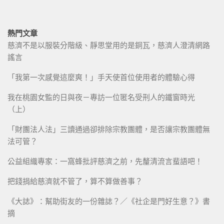
熱門文章
慈濟不是以服裝分階級、靜思堂用的是銅瓦，慈濟人澄清網路
謠言
「我第一次感覺這麼爽！」手天使首位使用者的體驗心得
我在桃園女監的日與夜－專訪一位匿名受刑人的鐵窗時光
（上）
「財團法人法」三讀通過卻排除宗教團體，是否讓宗教團體無
法可管？
公益組織專家：一窩蜂批評慈濟之前，先釐清流言蜚語吧！
把錢捐給慈濟就不管了，算不算做善事？
《大誌》：幫助街友的一份雜誌？／《社企是門好生意？》書
摘