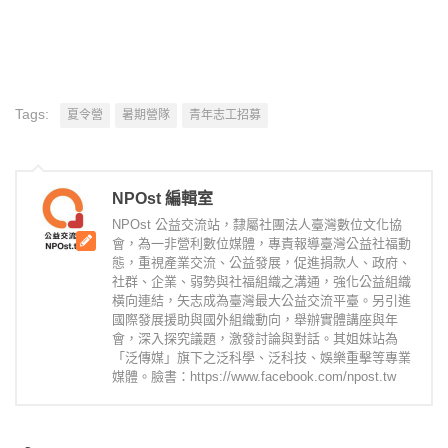
Tags:
夏令營
暑期營隊
青年志工招募
NPOst 編輯室
NPOst 公益交流站，隸屬社團法人臺灣數位文化協
會，為一非營利數位媒體，專責報導臺灣公益社福動
態，重視產業交流、公益發展，促進捐款人、政府、
社群、企業、弱勢與社福組織之溝通，強化公益組織
橫向連結，矢志成為臺灣最大公益交流平臺。另引進
國際發展援助與國外組織動向，舉辦實體講座與年
會，深入探究議題，激發討論與對話。其姐妹站為
「泛傳媒」旗下之泛科學、泛科技、娛樂重擊等專業
媒體。臉書：https://www.facebook.com/npost.tw