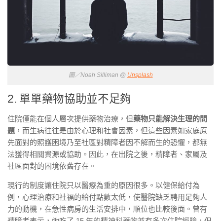
圖／Noah Silliman @
Unsplash
2. 單單藥物協助並不足夠
住院僅能在個人層次提供藥物治療，但
藥物只能解決生理的問
題
，而生病往往是由於心理和社會因素，但這些因素如家庭原
先面對的照護困境乃至社區對精障者因不解而生的恐懼，都無
法獲得相關資源或協助。因此，在出院之後，精障者、家屬及
社區面對的困境依舊存在。
現行的制度讓住院只以醫療為重的原因很多。以健保給付為
例，心理治療和社福的給付點數太低，使醫院缺乏聘用足夠人
力的動機，在急性病房的生活安排中，順位也比較後面。曾有
精障者表示，她吃了 15 年的精神科藥物並有多次住院經驗，但