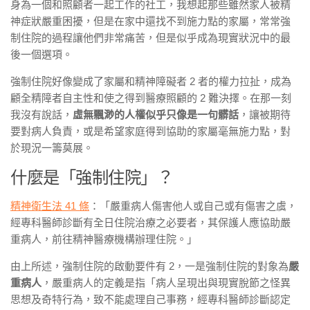
身為一個和照顧者一起工作的社工，我想起那些雖然家人被精
神症狀嚴重困擾，但是在家中還找不到施力點的家屬，常常強
制住院的過程讓他們非常痛苦，但是似乎成為現實狀況中的最
後一個選項。
強制住院好像變成了家屬和精神障礙者 2 者的權力拉扯，成為
顧全精障者自主性和使之得到醫療照顧的 2 難決擇。在那一刻
我沒有說話，
虛無飄渺的人權似乎只像是一句髒話
，讓被期待
要對病人負責，或是希望家庭得到協助的家屬毫無施力點，對
於現況一籌莫展。
什麼是「強制住院」？
精神衛生法 41 條
：「嚴重病人傷害他人或自己或有傷害之虞，
經專科醫師診斷有全日住院治療之必要者，其保護人應協助嚴
重病人，前往精神醫療機構辦理住院。」
由上所述，強制住院的啟動要件有 2，一是強制住院的對象為
嚴
重病人
，嚴重病人的定義是指「病人呈現出與現實脫節之怪異
思想及奇特行為，致不能處理自己事務，經專科醫師診斷認定