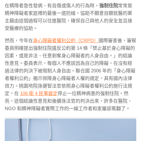
在精障者急性發病、有自傷或傷人的行為時，
強制住院
常常是
精神障礙者家庭裡的最後一道防線，協助不願意自願就醫的案
主藉由這個過程可以住進醫院，確保自己與他人的安全並且接
受醫療的協助。
然而，今年在
身心障礙者權利公約（CRPD）
國際審查後，審察
委員明確提出強制住院違反公約第 14 條「禁止基於身心障礙的
因素，或是非法、任意剝奪身心障礙者的人身自由。」的結論
性意見。委員表示，每個人不應該因為自己的障礙，在沒有經
過法律的判決下被限制人身自由。聯合國 2006 年的「身心障礙
者權利公約」揭示保障身心障礙者人權的規定，具有國內法律
效力。桃園地院孫健智法官依照身心障礙者權利公約施行法規
定，在
106 衛 4 民事裁定
停止一位精神病患的強制住院。然
而，這個結論性意見和後續孫法官的判決出來，許多在醫院、
NGO 和精神障礙者實際工作的一線工作者和家屬卻罵翻了。