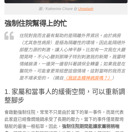
圖／Katherine Chase @
Unsplash
強制住院幫得上的忙
住院對我而言最有幫助的是隔離外界資訊。由於病房
（尤其急性病房）是極為隔離性的環境，因此能隔絕外
部壓力源的刺激，讓人心神平靜。比如有一次我在大廳
閒晃時，不小心聽到那陣子特別刺激我的新聞，我霎時
情緒崩潰，一邊哭一邊發抖著請保全轉臺；如果我是在
醫院外，可能會更常經歷這個情境，這對當時的我而言
是不堪承受的。（摘自
〈我該去精神病房嗎？〉
）
1. 家屬和當事人的緩衝空間，可以重新調
整腳步
會啟動強制住院，常常不只是由於當下的單一事件，而是代表
此家庭已經像燜燒鍋承受了長期的壓力，當下的事件僅是壓垮
駱駝的最後一根稻草。因此，
強制住院期間能讓家屬稍稍喘