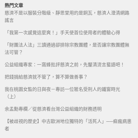
熱門文章
慈濟不是以服裝分階級、靜思堂用的是銅瓦，慈濟人澄清網路
謠言
「我第一次感覺這麼爽！」手天使首位使用者的體驗心得
「財團法人法」三讀通過卻排除宗教團體，是否讓宗教團體無
法可管？
公益組織專家：一窩蜂批評慈濟之前，先釐清流言蜚語吧！
把錢捐給慈濟就不管了，算不算做善事？
我在桃園女監的日與夜－專訪一位匿名受刑人的鐵窗時光
（上）
余孟勳專欄／從慈濟看台灣公益組織的財務透明
【被歧視的歷史】中古歐洲地位獨特的「活死人」──痲瘋病患
者