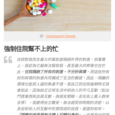
圖／
Designed by Freepik
強制住院幫不上的忙
住院對我而言最大的幫助是隔絕外界的刺激，但事實
上，我認為它最無法幫助我、甚至最大的弊害也在於
此。
住院隔絕了所有的刺激，不分好與壞
，而這些所有
好的與壞的刺激共同構成了生活的實感。因此，隔離的
環境也能把人逼的焦慮不堪，我自己到住院後期時尤其
會如此，因為缺乏日常生活中和他人的平凡互動（如出
門買東西和店員互動、與朋友閒聊、走在街上看人群來
去等），我變得坐立難安，無法感受到時間的流逝，以
及從和他人的互動中形塑而成的自我，遂度秒如年。
「隔離的病房是無法讓人回歸社會的」
，這是我出院當