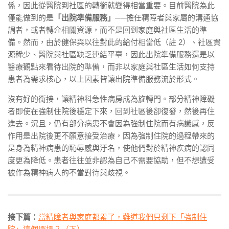
係，因此從醫院到社區的轉銜就變得相當重要。目前醫院為此
僅能做到的是
「出院準備服務」
──擔任精障者與家屬的溝通協
調者，或者轉介相關資源，而不是回到家庭與社區生活的準
備。然而，由於健保與以往對此的給付相當低（註 2）、社區資
源稀少、醫院與社區缺乏連結平臺，因此出院準備服務還是以
醫療觀點來看待出院的準備，而非以家庭與社區生活如何支持
患者為需求核心，以上因素皆讓出院準備服務流於形式。
沒有好的銜接，讓精神科急性病房成為旋轉門。部分精神障礙
者即使在強制住院後穩定下來，回到社區後卻復發，然後再住
進去。況且，仍有部分病患不會因為強制住院而有病識感，反
作用是出院後更不願意接受治療，因為強制住院的過程帶來的
是身為精神病患的恥辱感與汙名，使他們對於精神疾病的認同
度更為降低。患者往往並非認為自己不需要協助，但不想遭受
被作為精神病人的不當對待與歧視。
接下篇：
當精障者與家庭都累了，難道我們只剩下「強制住