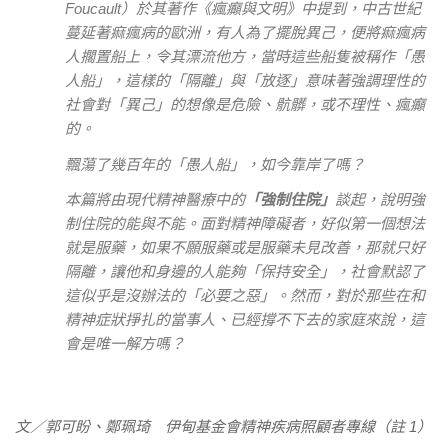
Foucault）於其著作《瘋癲與文明》中提到，中古世紀
蔓延著痲瘋病的歐洲，有人為了擺脫異己，便將痲瘋病
人擱置船上，令其漂流他方，當時這些船隻被稱作「愚
人船」，這樣的「隔離」與「放逐」意味著強調理性的
社會對「異己」的想像是危險、骯髒，或不理性、瘋癲
的。
飄蕩了幾百年的「愚人船」，如今靠岸了嗎？
本篇將由現代精神醫療中的
「強制住院」
談起，說明強
制住院的能與不能。面對精神障礙者，好似第一個想法
就是服藥，如果不願服藥或是服藥未見改善，那就只好
隔離，讓他和身邊的人能夠「保持安全」，社會默認了
這似乎是沒辦法的「必要之惡」。然而，對於那些在和
精神症狀掙扎的當事人、已經撐不下去的家庭來說，這
會是唯一解方嗎？
文／郭可盼、鄭珮琦 伊甸基金會精神疾病照顧者專線（註 1）