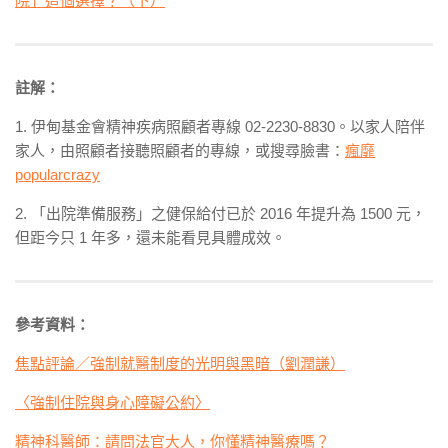
院」這個選擇？（下）
註解：
1. 伊甸基金會精神疾病照顧者專線 02-2230-8830。以家人陪伴
家人，由照顧者接聽照顧者的專線，或搜尋臉書：
瘋靡
popularcrazy
2. 「出院準備服務」之健保給付已於 2016 年提升為 1500 元，
但距今只 1 年多，還未能看見具體成效。
參考資料：
焦點評論／強制就醫制度的光明與黑暗（劉潤謙）
〈強制住院與身心障礙公約〉
精神科醫師：請問法官大人，你懂精神醫療嗎？