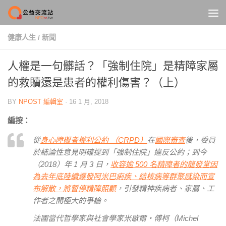
Skip to content
健康人生
/
新聞
人權是一句髒話？「強制住院」是精障家屬
的救贖還是患者的權利傷害？（上）
BY
NPOST 編輯室
·
16 1 月, 2018
編按：
從
身心障礙者權利公約 （CRPD）
在
國際審查
後，委員
於結論性意見明確提到「強制住院」違反公約；到今
（2018）年 1 月 3 日，
收容逾 500 名精障者的龍發堂因
為去年底陸續爆發阿米巴痢疾、結核病等群聚感染而宣
布解散，將暫停精障照顧
，引發精神疾病者、家屬、工
作者之間極大的爭論。
法國當代哲學家與社會學家米歇爾‧傅柯（Michel