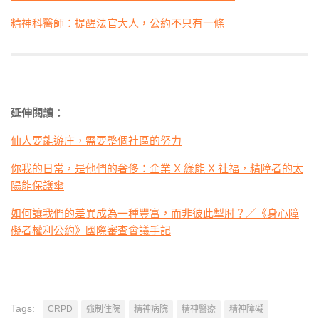
精神科醫師：提醒法官大人，公約不只有一條
延伸閱讀：
仙人要能遊庄，需要整個社區的努力
你我的日常，是他們的奢侈：企業 X 綠能 X 社福，精障者的太
陽能保護傘
如何讓我們的差異成為一種豐富，而非彼此掣肘？／《身心障
礙者權利公約》國際審查會議手記
Tags:
CRPD
強制住院
精神病院
精神醫療
精神障礙