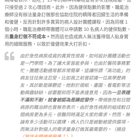
只接受過 2 次心理諮商。此外，因為健保點數的影響，職能治
療師沒有辦法量身訂做那些協助住院的精障者回歸生活的準備
和復健，反而針對許多異質的病人設計團體課程，因為同樣 1
個小時，職能治療師帶團體可以申請數 10 名病人的健保點數，
而
量身訂做不符成本。
然而這也造成病人無法獲得個人貼身實
用的細緻服務，以致於復健效果大打折扣。
由於急性病房成員的異質性很高，如何設計團體活動也
是一門學問。為了讓大家皆能參與，也由於醫院事務繁
忙，團體活動通常都非常簡單，這讓所謂「高功能」的
病友往往無法忍受。比如我之前曾認識一位高學歷病
友，其診斷是躁鬱症，她對於摺紙、畫圖、看電影等活
動興趣缺缺，卻要壓抑而不能表達意見，因為
一旦表達
不滿和不耐，就會被認為是躁症發作
。帶領急性和日間
病房的職治師也曾無奈表示，由於急性病房的組成較日
間病房更為多元，很難同時滿足大家的需求。然而，無
論有多少活動可以選擇，病人仍只是被動被提供選項，
而無法針對個人的需求量身訂做其最需要的。（摘自
〈我該去精神病房嗎？〉
）