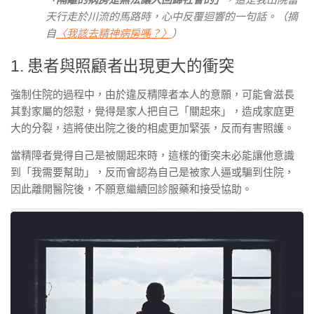
天行走於川流的馬路時，心中反覆迴響的一句話。（摘
自
〈我該去精神病房嗎？〉
）
1. 患者與照顧者出現更大的衝突
強制住院的過程中，由於違反精障者本人的意願，可能會滋長
其對家屬的怨懟，覺得是家人把自己「關起來」，造成家庭更
大的分裂，這將使出院之後的相處更加緊張，反而有害照護。
當精障者覺得自己是被關起來時，這樣的衝突未必能讓他意識
到「我需要幫助」，反而會認為自己是被家人逼或騙到住院，
因此離開醫院後，不願意繼續回診服藥和接受協助。