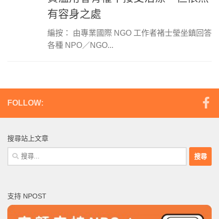
有容身之處
編按： 由專業國際 NGO 工作者褚士瑩坐鎮回答
各種 NPO／NGO...
FOLLOW:
搜尋站上文章
搜
尋
關
鍵
支持 NPOST
字: