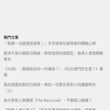
熱門文章
「我第一次感覺這麼爽！」手天使首位使用者的體驗心得
慈濟不是以服裝分階級、靜思堂用的是銅瓦，慈濟人澄清網路
謠言
《大誌》：幫助街友的一份雜誌？／《社企是門好生意？》書
摘
我在桃園女監的日與夜－專訪一位匿名受刑人的鐵窗時光
（上）
為什麼有人寧願買《The Big Issue》，不願買口香糖？