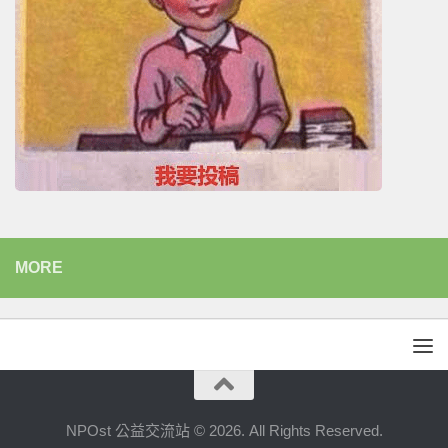
MORE
NPOst 公益交流站 © 2026. All Rights Reserved.