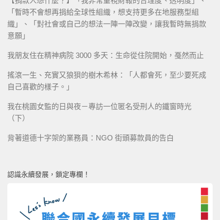
【捐款人想什麼？】「我非常重視財報的合理度、透明度」、
「暫時不會想再捐給全球性組織，想支持更多在地服務型組
織」、「對社會或自己的想法一陣一陣改變，讓我暫時無捐款
意願」
我朋友住在精神病院 3000 多天：生命從住院開始，戞然而止
搖滾一生、充實又狼狽的樹木希林：「人都會死，至少要死成
自己喜歡的樣子。」
我在桃園女監的日與夜－專訪一位匿名受刑人的鐵窗時光
（下）
背著道德十字架的業務員：NGO 街頭募款員的告白
認識永續發展，鎖定專欄！