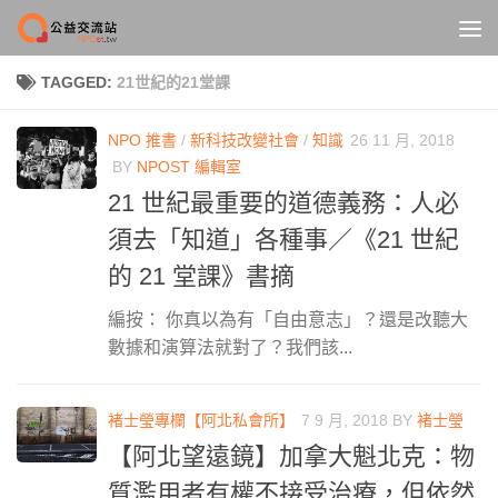
Skip to content
TAGGED:
21世紀的21堂課
NPO 推書
/
新科技改變社會
/
知識
26 11 月, 2018
BY
NPOST 編輯室
21 世紀最重要的道德義務：人必
須去「知道」各種事／《21 世紀
的 21 堂課》書摘
編按： 你真以為有「自由意志」？還是改聽大
數據和演算法就對了？我們該...
褚士瑩專欄【阿北私會所】
7 9 月, 2018
BY
褚士瑩
【阿北望遠鏡】加拿大魁北克：物
質濫用者有權不接受治療，但依然