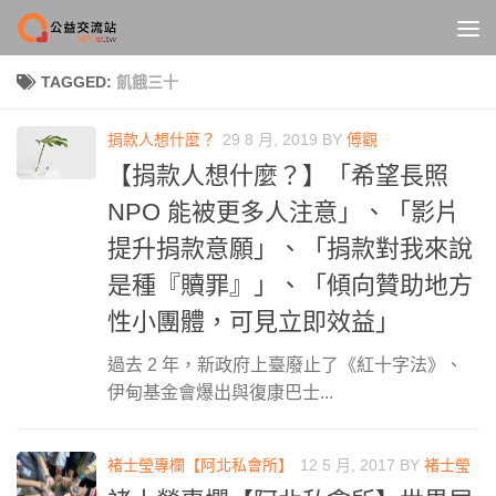
Skip to content
TAGGED:
飢餓三十
捐款人想什麼？
29 8 月, 2019
BY
傅觀
【捐款人想什麼？】「希望長照
NPO 能被更多人注意」、「影片
提升捐款意願」、「捐款對我來說
是種『贖罪』」、「傾向贊助地方
性小團體，可見立即效益」
過去 2 年，新政府上臺廢止了《紅十字法》、
伊甸基金會爆出與復康巴士...
褚士瑩專欄【阿北私會所】
12 5 月, 2017
BY
褚士瑩