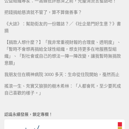
公益組織專家：一窩蜂批評慈濟之前，先釐清流言蜚語吧！
把錢捐給慈濟就不管了，算不算做善事？
《大誌》：幫助街友的一份雜誌？／《社企是門好生意？》書
摘
【捐款人想什麼？】「我非常重視財報的合理度、透明度」、
「暫時不會想再捐給全球性組織，想支持更多在地服務型組
織」、「對社會或自己的想法一陣一陣改變，讓我暫時無捐款
意願」
我朋友住在精神病院 3000 多天：生命從住院開始，戞然而止
搖滾一生、充實又狼狽的樹木希林：「人都會死，至少要死成
自己喜歡的樣子。」
認識永續發展，鎖定專欄！