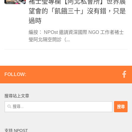
褚士瑩專欄【阿北私會所】世界展
望會的「飢餓三十」沒有錯，只是
過時
編按： NPOst 邀請資深國際 NGO 工作者褚士
瑩阿北隔空問診（...
FOLLOW:
搜尋站上文章
搜
尋
關
鍵
支持 NPOST