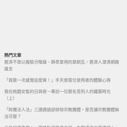
熱門文章
慈濟不是以服裝分階級、靜思堂用的是銅瓦，慈濟人澄清網路
謠言
「我第一次感覺這麼爽！」手天使首位使用者的體驗心得
我在桃園女監的日與夜－專訪一位匿名受刑人的鐵窗時光
（上）
「財團法人法」三讀通過卻排除宗教團體，是否讓宗教團體無
法可管？