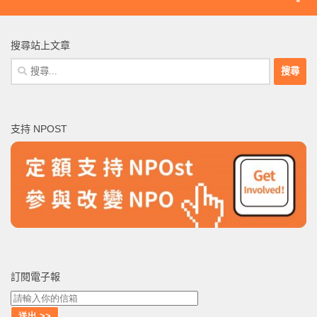
搜尋站上文章
搜
尋
關
鍵
支持 NPOST
字:
訂閱電子報