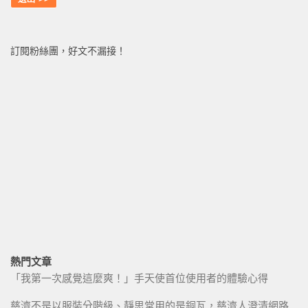
訂閱粉絲團，好文不漏接！
熱門文章
「我第一次感覺這麼爽！」手天使首位使用者的體驗心得
慈濟不是以服裝分階級、靜思堂用的是銅瓦，慈濟人澄清網路