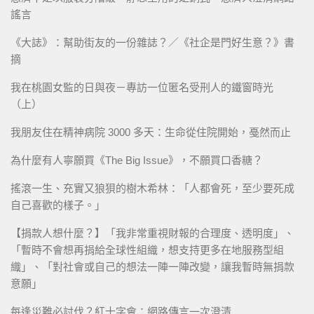
謠言
《大誌》：幫助街友的一份雜誌？／《社企是門好生意？》書
摘
我在桃園女監的日與夜－專訪一位匿名受刑人的鐵窗時光
（上）
我朋友住在精神病院 3000 多天：生命從住院開始，戞然而止
為什麼有人寧願買《The Big Issue》，不願買口香糖？
搖滾一生、充實又狼狽的樹木希林：「人都會死，至少要死成
自己喜歡的樣子。」
【捐款人想什麼？】「我非常重視財報的合理度、透明度」、
「暫時不會想再捐給全球性組織，想支持更多在地服務型組
織」、「對社會或自己的想法一陣一陣改變，讓我暫時無捐款
意願」
每逢災難必討伐？紅十字會：網路傳言一次澄清