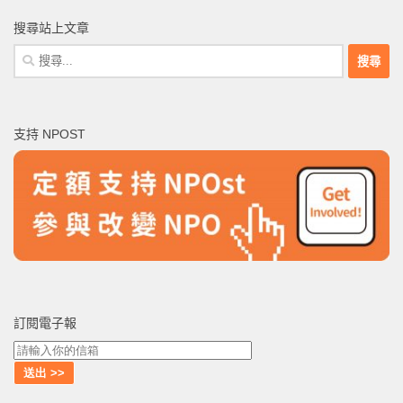
搜尋站上文章
搜
尋
關
鍵
支持 NPOST
字:
訂閱電子報