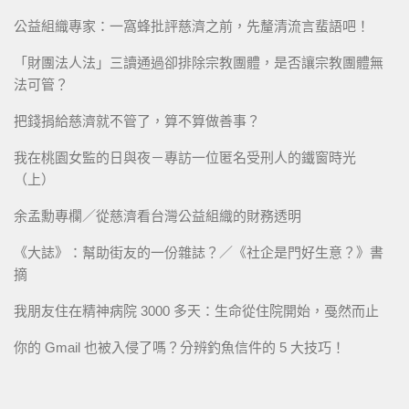
公益組織專家：一窩蜂批評慈濟之前，先釐清流言蜚語吧！
「財團法人法」三讀通過卻排除宗教團體，是否讓宗教團體無
法可管？
把錢捐給慈濟就不管了，算不算做善事？
我在桃園女監的日與夜－專訪一位匿名受刑人的鐵窗時光
（上）
余孟勳專欄／從慈濟看台灣公益組織的財務透明
《大誌》：幫助街友的一份雜誌？／《社企是門好生意？》書
摘
我朋友住在精神病院 3000 多天：生命從住院開始，戞然而止
你的 Gmail 也被入侵了嗎？分辨釣魚信件的 5 大技巧！