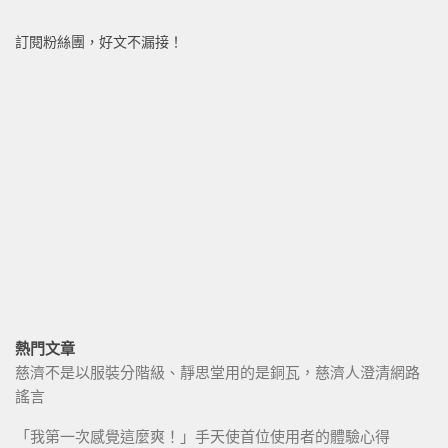
訂閱粉絲團，好文不漏接！
熱門文章
慈濟不是以服裝分階級、靜思堂用的是銅瓦，慈濟人澄清網路
謠言
「我第一次感覺這麼爽！」手天使首位使用者的體驗心得