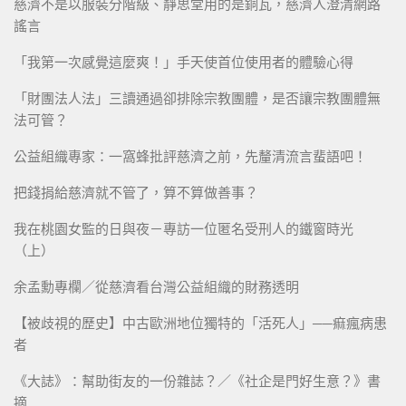
慈濟不是以服裝分階級、靜思堂用的是銅瓦，慈濟人澄清網路
謠言
「我第一次感覺這麼爽！」手天使首位使用者的體驗心得
「財團法人法」三讀通過卻排除宗教團體，是否讓宗教團體無
法可管？
公益組織專家：一窩蜂批評慈濟之前，先釐清流言蜚語吧！
把錢捐給慈濟就不管了，算不算做善事？
我在桃園女監的日與夜－專訪一位匿名受刑人的鐵窗時光
（上）
余孟勳專欄／從慈濟看台灣公益組織的財務透明
【被歧視的歷史】中古歐洲地位獨特的「活死人」──痲瘋病患
者
《大誌》：幫助街友的一份雜誌？／《社企是門好生意？》書
摘