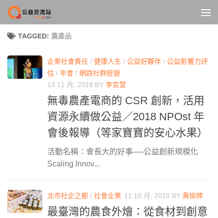
Skip to content
TAGGED:
農產品
企業社會責任
/
健康人生
/
公益好夥伴
/
公益影響力評
估
/
年會
/
網路社群經營
13 11 月, 2018
BY
李奕萱
無毒農產電商的 CSR 創新，活用
資源永續做公益／2018 NPOst 年
會後報導（等家寶寶的安心水果）
活動名稱：會長大的好事──公益創新規模化
Scaling Innov...
北市社企之都
/
社會企業
11 10 月, 2018
BY
黃愉婷
最臺灣的農食外燴：從食材到創意