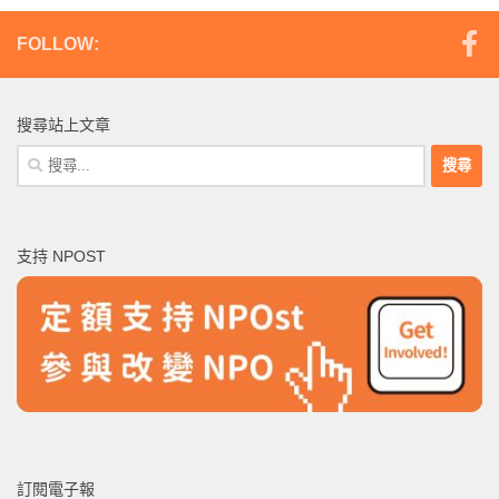
FOLLOW:
搜尋站上文章
搜
尋
關
鍵
支持 NPOST
字:
訂閱電子報