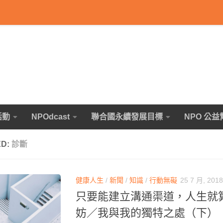
活動
NPOdcast
聯合國永續發展目標
NPO 公益
ED:
診斷
健康人生
/
新聞
/
知識
/
行動無礙
25 7 月, 2018
只要能建立溝通渠道，人生就
妨／我與我的獨特之處（下）