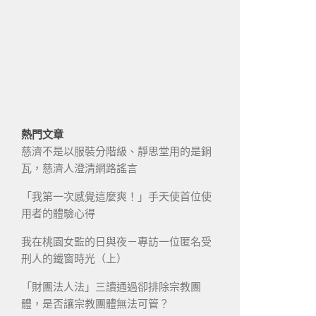
熱門文章
慈濟不是以服裝分階級、靜思堂用的是銅
瓦，慈濟人澄清網路謠言
「我第一次感覺這麼爽！」手天使首位使
用者的體驗心得
我在桃園女監的日與夜－專訪一位匿名受
刑人的鐵窗時光（上）
「財團法人法」三讀通過卻排除宗教團
體，是否讓宗教團體無法可管？