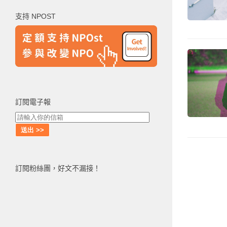
鍵
支持 NPOST
字:
訂閱電子報
訂閱粉絲團，好文不漏接！