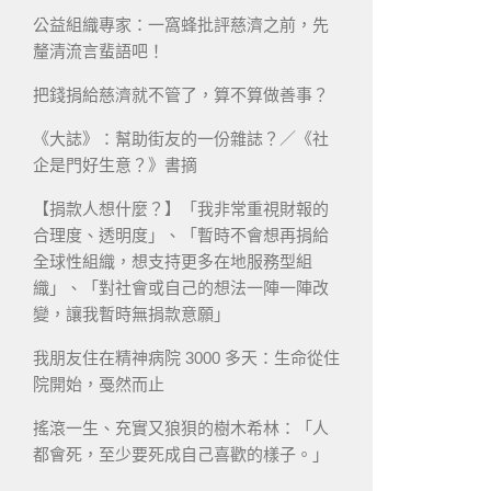
公益組織專家：一窩蜂批評慈濟之前，先
釐清流言蜚語吧！
把錢捐給慈濟就不管了，算不算做善事？
《大誌》：幫助街友的一份雜誌？／《社
企是門好生意？》書摘
【捐款人想什麼？】「我非常重視財報的
合理度、透明度」、「暫時不會想再捐給
全球性組織，想支持更多在地服務型組
織」、「對社會或自己的想法一陣一陣改
變，讓我暫時無捐款意願」
我朋友住在精神病院 3000 多天：生命從住
院開始，戞然而止
搖滾一生、充實又狼狽的樹木希林：「人
都會死，至少要死成自己喜歡的樣子。」