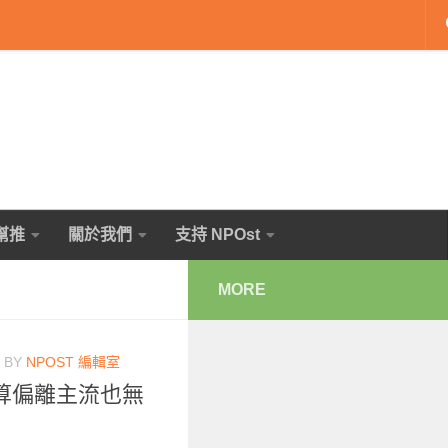
幫推
關於我們
支持 NPOst
MORE
BY
NPOST 編輯室
算偏離主流也無