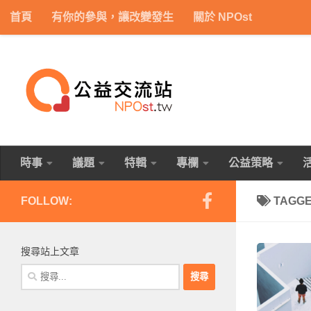
首頁
有你的參與，讓改變發生
關於 NPOst
Skip to content
時事
議題
特輯
專欄
公益策略
FOLLOW:
TAGG
搜尋站上文章
搜
尋
關