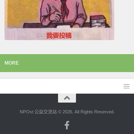
MORE
NPOst 公益交流站 © 2026. All Rights Reserved.