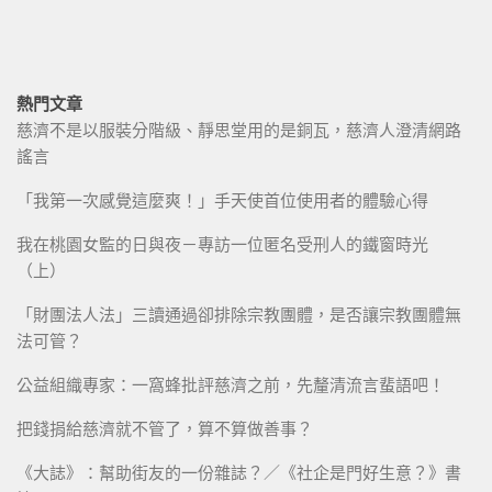
熱門文章
慈濟不是以服裝分階級、靜思堂用的是銅瓦，慈濟人澄清網路
謠言
「我第一次感覺這麼爽！」手天使首位使用者的體驗心得
我在桃園女監的日與夜－專訪一位匿名受刑人的鐵窗時光
（上）
「財團法人法」三讀通過卻排除宗教團體，是否讓宗教團體無
法可管？
公益組織專家：一窩蜂批評慈濟之前，先釐清流言蜚語吧！
把錢捐給慈濟就不管了，算不算做善事？
《大誌》：幫助街友的一份雜誌？／《社企是門好生意？》書