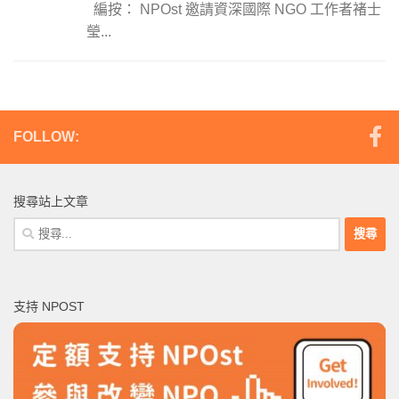
編按： NPOst 邀請資深國際 NGO 工作者褚士
瑩...
FOLLOW:
搜尋站上文章
搜
尋
關
鍵
支持 NPOST
字: