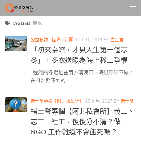
Skip to content
TAGGED:
薪水
公益祕訣
/
國際
/
新聞
17 1 月, 2019
BY
白宜君
「初來臺灣，才見人生第一個寒
冬」，冬衣送暖為海上移工爭權
強烈的冬陽晒在南方澳港口，海風呼呼不歇。
在日頭照不到的...
褚士瑩專欄【阿北私會所】
25 8 月, 2017
BY
褚士瑩
褚士瑩專欄【阿北私會所】義工、
志工、社工，傻傻分不清？做
NGO 工作難道不會餓死嗎？