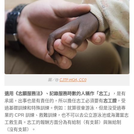
圖／@
CJTF-HOA, CC0
適用《志願服務法》、記錄服務時數的人稱作「志工」
，是有
承諾，出事也是有責任的，所以擔任志工必須要有
志工證
，受
過基礎訓練和特殊訓練。例如：就算很會游泳，但是沒受過專
業的 CPR 訓練、救難訓練，也不可以去公立游泳池或海灘當志
工救生員。志工的報酬方面分為有給制（有支薪）與無給制
（沒有支薪）。