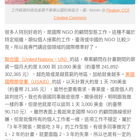
工作薪資的高低差異不單單以國別來區分。圖／klimlin @
Pixabay, CC0
Creative Commons
很多人特別好奇的，是國際 NGO 的顧問型態工作。這種不屬於
特定組織，類似個人接案的工作，臺灣或中國的 NGO 比較少
見。所以我專門講這個領域的國際標準好了。
聯合國（United Nations，UN）
的話，專案顧問在計畫期間的薪
資一個月大約是 8,000 到 10,000 美金（約臺幣 241,892-
302,365 元），越危險或是越貧窮的地區，加給就會越多。
美國
國際開發署（USAID）
的話，以天計算大約是 1 天 700美金
（約臺幣 21,165 元），當然也要看需求、專業度、或是個人的
談判技巧。我也有德國同事臉皮很厚、關係很好，明明跟我做
一樣的事，但是他就是可以談到 1 天 3,000 美金（約臺幣
90,710 元）。雖然表面上看起來走國際 NGO 的顧問路線很好
賺，但是就像所有的個人工作者一樣，這項工作不穩定，屬於
「3 年不開張，開張吃 3 年」的工作型態，有很多同事做完了
1、2 年的計畫，就要面臨 2、3 年的失業，所以也是有一定的