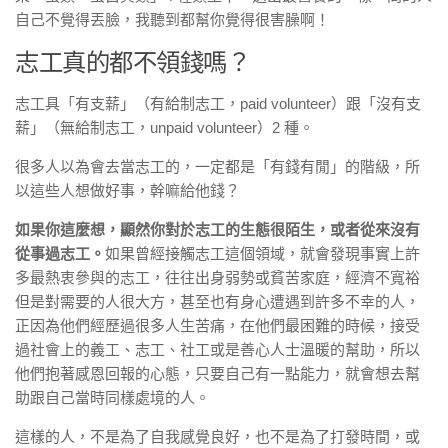
自己不覺得丟臉，我聽到都幫你覺得很害臊啊！
志工真的都不領錢嗎？
志工具「有支薪」（有給制志工，paid volunteer）跟「沒有支
薪」（無給制志工，unpaid volunteer）2 種。
很多人以為會去當志工的，一定都是「有錢有閒」的階級，所
以這些人想做好事，幹嘛給他錢？
如果你這麼想，顯然你對於志工的生態很陌生，或者從來沒有
從事過志工。
如果曾經接觸志工這個領域，就會發現事實上許
多最熱衷參與的志工，往往出身弱勢或貧苦家庭，經濟不寬裕
但是對需要的人很大方，甚至也有身心遭遇到許多不幸的人，
正因為他們經歷過很多人生苦痛，在他們最困難的時候，接受
過社會上的義工、志工、社工或是善心人士溫暖的幫助，所以
他們抱著感恩回報的心態，只要自己有一點能力，就會想去幫
助跟自己當時同樣處境的人。
這樣的人，不是為了自我感覺良好，也不是為了打發時間，或