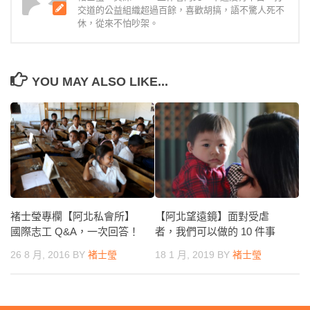
交道的公益組織超過百餘，喜歡胡搞，語不驚人死不
休，從來不怕吵架。
YOU MAY ALSO LIKE...
褚士瑩專欄【阿北私會所】
【阿北望遠鏡】面對受虐
國際志工 Q&A，一次回答！
者，我們可以做的 10 件事
26 8 月, 2016
BY
褚士瑩
18 1 月, 2019
BY
褚士瑩