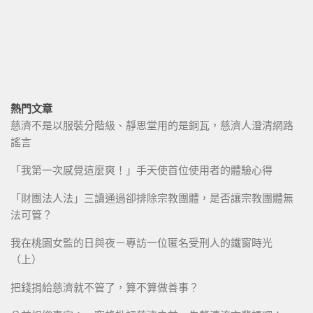
熱門文章
慈濟不是以服裝分階級、靜思堂用的是銅瓦，慈濟人澄清網路
謠言
「我第一次感覺這麼爽！」手天使首位使用者的體驗心得
「財團法人法」三讀通過卻排除宗教團體，是否讓宗教團體無
法可管？
我在桃園女監的日與夜－專訪一位匿名受刑人的鐵窗時光
（上）
把錢捐給慈濟就不管了，算不算做善事？