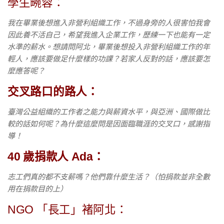
學生畹蓉：
我在畢業後想進入非營利組織工作，不過身旁的人很害怕我會
因此養不活自己，希望我進入企業工作，歷練一下也能有一定
水準的薪水。想請問阿北，畢業後想投入非營利組織工作的年
輕人，應該要做足什麼樣的功課？若家人反對的話，應該要怎
麼應答呢？
交叉路口的路人：
臺灣公益組織的工作者之能力與薪資水平，與亞洲、國際做比
較的話如何呢？為什麼這麼問是因面臨職涯的交叉口，感謝指
導！
40
歲
捐款人 Ada
：
志工們真的都不支薪嗎？他們靠什麼生活？（怕捐款並非全數
用在捐款目的上）
NGO 「長工」褚阿北：