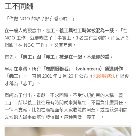
工不同酬
「你做 NGO 的喔？好有愛心喔！」
在一般人的觀念中，志
工、義工與社工時常被混為一談
，「在
NGO 工作」就更糊塗了！事實上，3 者是有差別的，而且這 3
個跟「在 NGO 工作」，又有差別。
首先，
「志工」跟「義工」被混在一起，不是你的錯
。
早期在臺灣，所有
「志願服務者」（volunteers）通通稱作
「義工」
，一直到 2001 年 1 月 20 日公布《
志願服務法
》以後
才稱為「
志工
」。
單純為了付出、奉獻、不求回饋、不受法規約束的人稱「義
工」，所以義工往往是有時間就來幫幫忙，不需負什麼責任，
一律不支薪。比如在廟裡面幫人家收驚的阿姨，或是競選期間
去候選人辦事處幫忙發傳單，這種叫做「義工」。