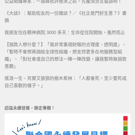
公益組織專家：一窩蜂批評慈濟之前，先釐清流言蜚語吧！
《大誌》：幫助街友的一份雜誌？／《社企是門好生意？》書
摘
我朋友住在精神病院 3000 多天：生命從住院開始，戞然而止
【捐款人想什麼？】「我非常重視財報的合理度、透明度」、
「暫時不會想再捐給全球性組織，想支持更多在地服務型組
織」、「對社會或自己的想法一陣一陣改變，讓我暫時無捐款
意願」
搖滾一生、充實又狼狽的樹木希林：「人都會死，至少要死成
自己喜歡的樣子。」
認識永續發展，鎖定專欄！