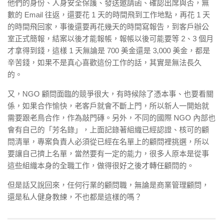
他們的身份、人身安全保護、發送邀請函、確認出席與否，無
數的 Email 往返，還要花 1 天的時間飛到工作地點，再花 1 天
的時間飛回家，事後還要再花幾天的時間寫報告，到客戶辦公
室正式簡報，結案以後才能報帳，報帳以後可能要等 2、3 個月
才拿得到錢，這樣 1 天無論是 700 美金還是 3,000 美金，都是
辛苦錢，如果不是真心喜歡這份工作的話，其實是無法長久
的。
又，NGO 顧問面臨的競爭很大，有時候除了憑本事、也要看關
係，如果合作愉快，老客戶就會不斷上門，所以新人一開始就
需要跟老鳥合作，作為敲門磚。另外，不同的國際 NGO 內部也
會有自己的「芳名錄」，上面記錄著組織已經認證、核可的顧
問清單，專案負責人必須從已經在名單上的顧問裡挑選，所以
要讓自己擠上名單，當然要有一定的能力，很多人原本是從事
這些組織本身的全職工作，做得很好之後才轉任顧問的。
但是話又說回來，任何行業的顧問職，無論是商業管理顧問，
還是私人健身教練，不也都是這樣的嗎？