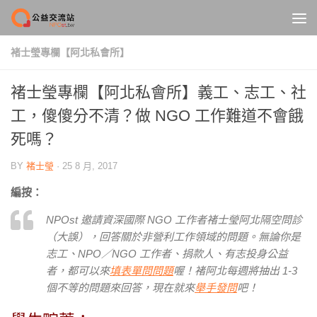
Skip to content
褚士瑩專欄【阿北私會所】
褚士瑩專欄【阿北私會所】義工、志工、社
工，傻傻分不清？做 NGO 工作難道不會餓
死嗎？
BY
褚士瑩
·
25 8 月, 2017
編按：
NPOst 邀請資深國際 NGO 工作者褚士瑩阿北隔空問診
（大誤），回答關於非營利工作領域的問題。無論你是
志工、NPO／NGO 工作者、捐款人、有志投身公益
者，都可以來
填表單問問題
喔！褚阿北每週將抽出 1-3
個不等的問題來回答，現在就來
舉手發問
吧！