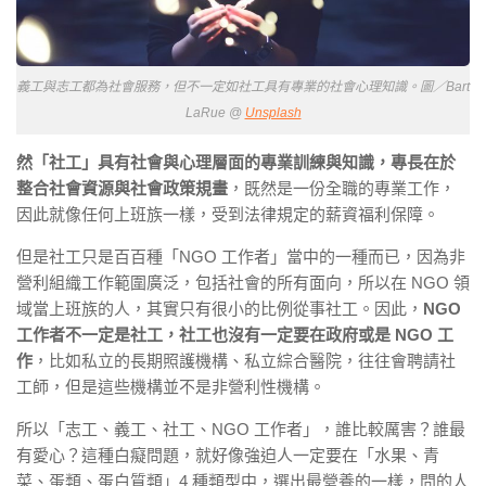
義工與志工都為社會服務，但不一定如社工具有專業的社會心理知識。圖／Bart
LaRue @
Unsplash
然「社工」具有社會與心理層面的專業訓練與知識，專長在於
整合社會資源與社會政策規畫
，既然是一份全職的專業工作，
因此就像任何上班族一樣，受到法律規定的薪資福利保障。
但是社工只是百百種「NGO 工作者」當中的一種而已，因為非
營利組織工作範圍廣泛，包括社會的所有面向，所以在 NGO 領
域當上班族的人，其實只有很小的比例從事社工。因此，
NGO
工作者不一定是社工，社工也沒有一定要在政府或是 NGO 工
作
，比如私立的長期照護機構、私立綜合醫院，往往會聘請社
工師，但是這些機構並不是非營利性機構。
所以「志工、義工、社工、NGO 工作者」，誰比較厲害？誰最
有愛心？這種白癡問題，就好像強迫人一定要在「水果、青
菜、蛋類、蛋白質類」4 種類型中，選出最營養的一樣，問的人