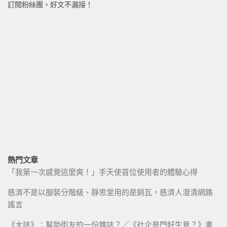
訂閱粉絲團，好文不漏接！
熱門文章
「我第一次感覺這麼爽！」手天使首位使用者的體驗心得
慈濟不是以服裝分階級、靜思堂用的是銅瓦，慈濟人澄清網路
謠言
《大誌》：幫助街友的一份雜誌？／《社企是門好生意？》書