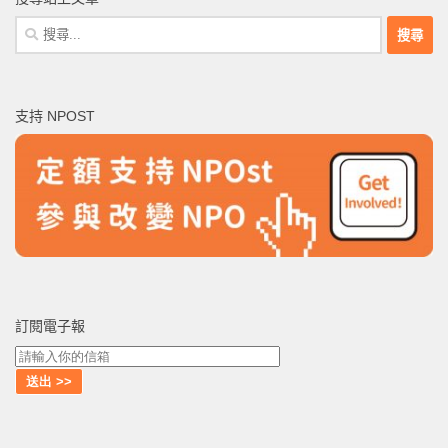
搜
尋
關
鍵
支持 NPOST
字:
訂閱電子報