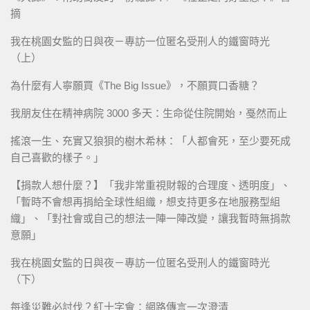
摘
我在桃園女監的日與夜－專訪一位匿名受刑人的鐵窗時光
（上）
為什麼有人寧願買《The Big Issue》，不願買口香糖？
我朋友住在精神病院 3000 多天：生命從住院開始，戞然而止
搖滾一生、充實又狼狽的樹木希林：「人都會死，至少要死成
自己喜歡的樣子。」
【捐款人想什麼？】「我非常重視財報的合理度、透明度」、
「暫時不會想再捐給全球性組織，想支持更多在地服務型組
織」、「對社會或自己的想法一陣一陣改變，讓我暫時無捐款
意願」
我在桃園女監的日與夜－專訪一位匿名受刑人的鐵窗時光
（下）
每逢災難必討伐？紅十字會：網路傳言一次澄清