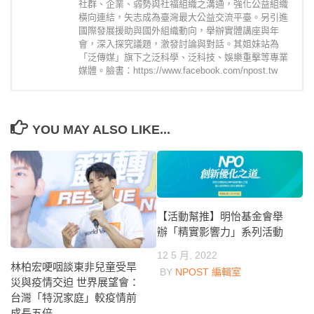
社群、企業、弱勢與社福組織之溝通，強化公益組織
橫向連結，矢志成為臺灣最大公益交流平臺。另引進
國際發展援助與國外組織動向，舉辦實體講座與年
會，深入探究議題，激發討論與對話。其姐妹站為
「泛傳媒」旗下之泛科學、泛科技、娛樂重擊等專業
媒體。臉書：https://www.facebook.com/npost.tw
YOU MAY ALSO LIKE...
【活動幫推】明怡基金會舉
辦「精實影響力」系列活動
12 5 月, 2022
林柏宏哽咽談東非兒童受旱
BY
NPOST 編輯室
災與疫情交迫 世界展望會：
台灣「特況家庭」較疫情前
成長五倍