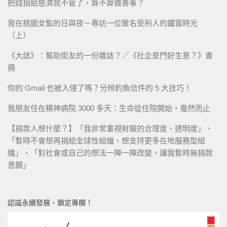
把錢捐給慈濟就不管了，算不算做善事？
我在桃園女監的日與夜－專訪一位匿名受刑人的鐵窗時光
（上）
《大誌》：幫助街友的一份雜誌？／《社企是門好生意？》書
摘
你的 Gmail 也被入侵了嗎？分辨釣魚信件的 5 大技巧！
我朋友住在精神病院 3000 多天：生命從住院開始，戞然而止
【捐款人想什麼？】「我非常重視財報的合理度、透明度」、
「暫時不會想再捐給全球性組織，想支持更多在地服務型組
織」、「對社會或自己的想法一陣一陣改變，讓我暫時無捐款
意願」
認識永續發展，鎖定專欄！