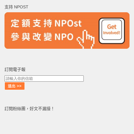
鍵
支持 NPOST
字:
訂閱電子報
訂閱粉絲團，好文不漏接！