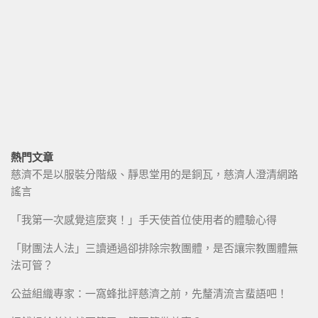
熱門文章
慈濟不是以服裝分階級、靜思堂用的是銅瓦，慈濟人澄清網路
謠言
「我第一次感覺這麼爽！」手天使首位使用者的體驗心得
「財團法人法」三讀通過卻排除宗教團體，是否讓宗教團體無
法可管？
公益組織專家：一窩蜂批評慈濟之前，先釐清流言蜚語吧！