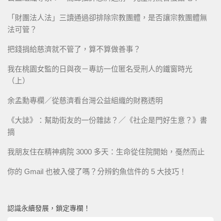
「財團法人法」三讀通過卻排除宗教團體，是否讓宗教團體無
法可管？
把錢捐給慈濟就不管了，算不算做善事？
我在桃園女監的日與夜－專訪一位匿名受刑人的鐵窗時光
（上）
余孟勳專欄／從慈濟看台灣公益組織的財務透明
《大誌》：幫助街友的一份雜誌？／《社企是門好生意？》書
摘
我朋友住在精神病院 3000 多天：生命從住院開始，戞然而止
你的 Gmail 也被入侵了嗎？分辨釣魚信件的 5 大技巧！
認識永續發展，鎖定專欄！