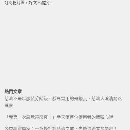
訂閱粉絲團，好文不漏接！
熱門文章
慈濟不是以服裝分階級、靜思堂用的是銅瓦，慈濟人澄清網路
謠言
「我第一次感覺這麼爽！」手天使首位使用者的體驗心得
公益組織專家：一窩蜂批評慈濟之前，先釐清流言蜚語吧！