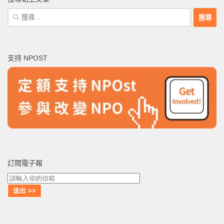
搜
尋
關
鍵
支持 NPOST
字:
訂閱電子報