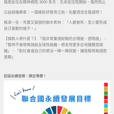
我朋友住在精神病院 3000 多天：生命從住院開始，戞然而止
公益組織專家：一窩蜂批評慈濟之前，先釐清流言蜚語吧！
搖滾一生、充實又狼狽的樹木希林：「人都會死，至少要死成
自己喜歡的樣子。」
【捐款人想什麼？】「我非常重視財報的合理度、透明度」、
「暫時不會想再捐給全球性組織，想支持更多在地服務型組
織」、「對社會或自己的想法一陣一陣改變，讓我暫時無捐款
意願」
認識永續發展，鎖定專欄！