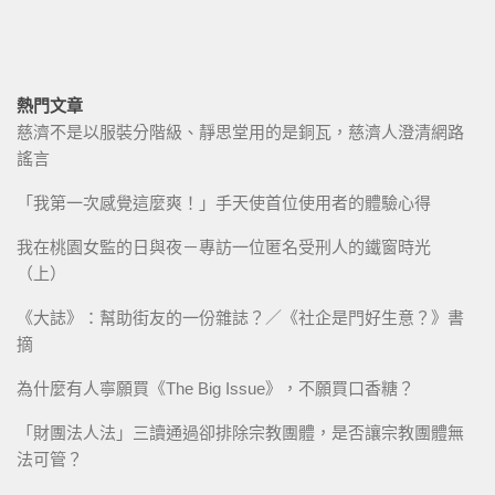
熱門文章
慈濟不是以服裝分階級、靜思堂用的是銅瓦，慈濟人澄清網路
謠言
「我第一次感覺這麼爽！」手天使首位使用者的體驗心得
我在桃園女監的日與夜－專訪一位匿名受刑人的鐵窗時光
（上）
《大誌》：幫助街友的一份雜誌？／《社企是門好生意？》書
摘
為什麼有人寧願買《The Big Issue》，不願買口香糖？
「財團法人法」三讀通過卻排除宗教團體，是否讓宗教團體無
法可管？