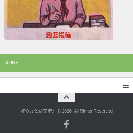
MORE
NPOst 公益交流站 © 2026. All Rights Reserved.