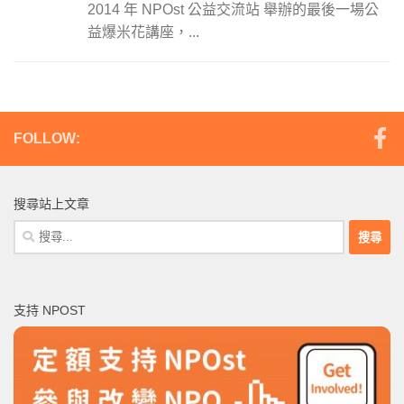
2014 年 NPOst 公益交流站 舉辦的最後一場公
益爆米花講座，...
FOLLOW:
搜尋站上文章
搜
尋
關
鍵
支持 NPOST
字: