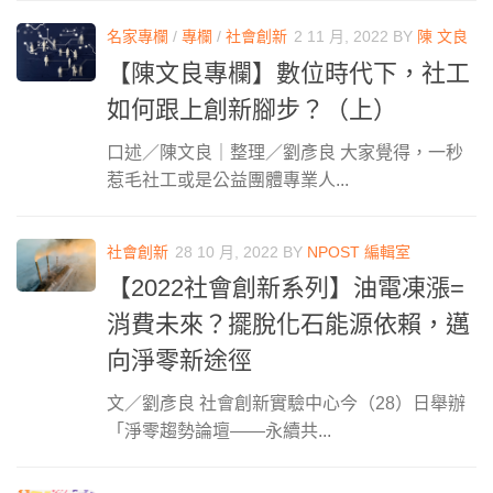
名家專欄
/
專欄
/
社會創新
2 11 月, 2022
BY
陳 文良
【陳文良專欄】數位時代下，社工
如何跟上創新腳步？（上）
口述／陳文良｜整理／劉彥良 大家覺得，一秒
惹毛社工或是公益團體專業人...
社會創新
28 10 月, 2022
BY
NPOST 編輯室
【2022社會創新系列】油電凍漲=
消費未來？擺脫化石能源依賴，邁
向淨零新途徑
文／劉彥良 社會創新實驗中心今（28）日舉辦
「淨零趨勢論壇——永續共...