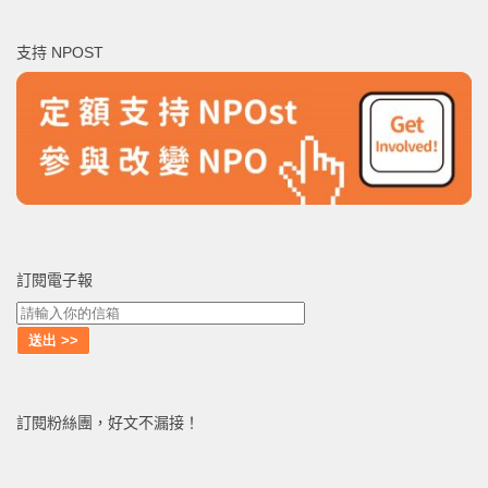
關
鍵
支持 NPOST
字:
訂閱電子報
訂閱粉絲團，好文不漏接！