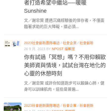
者打造希望中繼站──暖暖
Sunshine
文／謝忠賢 遭遇沉痛經驗後的倖存者，不僅面
臨著求助的巨大障礙，還必須...
2023社會創新團隊專訪
/
社會企業
/
社會創新
26 9 月, 2023
BY
NPOST 編輯室
你有試過「冥想」嗎？不用仰賴歐
美師資與情境，試試台灣在地化的
心靈的休憩時刻
文／謝忠賢 或許你知道跑步可以鍛鍊心肺，健
身可以訓練肌肉，這些是普遍...
2023社會創新團隊專訪
/
社會企業
/
社會創新