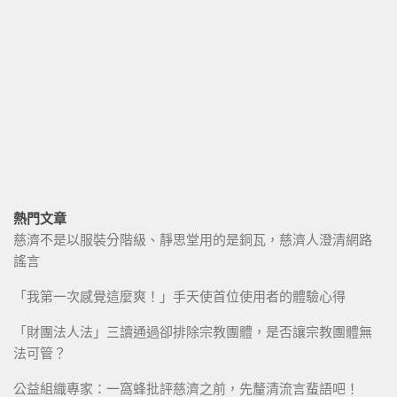
熱門文章
慈濟不是以服裝分階級、靜思堂用的是銅瓦，慈濟人澄清網路
謠言
「我第一次感覺這麼爽！」手天使首位使用者的體驗心得
「財團法人法」三讀通過卻排除宗教團體，是否讓宗教團體無
法可管？
公益組織專家：一窩蜂批評慈濟之前，先釐清流言蜚語吧！