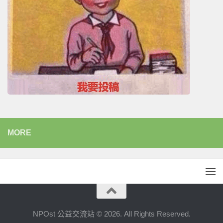
MORE
NPOst 公益交流站 © 2026. All Rights Reserved.