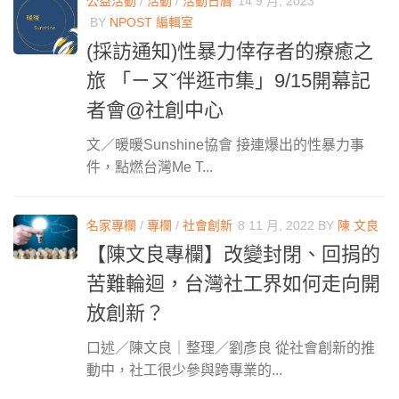
公益活動
/
活動
/
活動日曆
14 9 月, 2023
BY
NPOST 編輯室
(採訪通知)性暴力倖存者的療癒之
旅 「ㄧㄡˇ伴逛市集」9/15開幕記
者會@社創中心
文／暖暖Sunshine協會 接連爆出的性暴力事
件，點燃台灣Me T...
名家專欄
/
專欄
/
社會創新
8 11 月, 2022
BY
陳 文良
【陳文良專欄】改變封閉、回捐的
苦難輪迴，台灣社工界如何走向開
放創新？
口述／陳文良｜整理／劉彥良 從社會創新的推
動中，社工很少參與跨專業的...