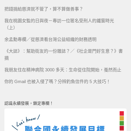
把錢捐給慈濟就不管了，算不算做善事？
我在桃園女監的日與夜－專訪一位匿名受刑人的鐵窗時光
（上）
余孟勳專欄／從慈濟看台灣公益組織的財務透明
《大誌》：幫助街友的一份雜誌？／《社企是門好生意？》書
摘
我朋友住在精神病院 3000 多天：生命從住院開始，戞然而止
你的 Gmail 也被入侵了嗎？分辨釣魚信件的 5 大技巧！
認識永續發展，鎖定專欄！