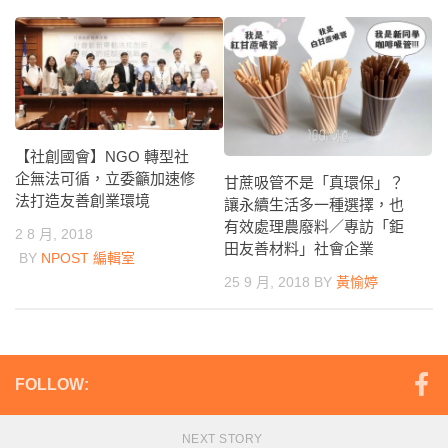
【社創國會】NGO 轉型社
企無法可循，立委籲加速修
甘蔗吸管不是「真環保」？
法打造友善創業環境
讓永續生活多一種選擇，也
有效處理農廢料／專訪「鉅
2 8 月, 2018
田友善材料」社會企業
BY
NPOST 編輯室
25 9 月, 2018
BY
黃愉婷
FOLLOW:
NEXT STORY