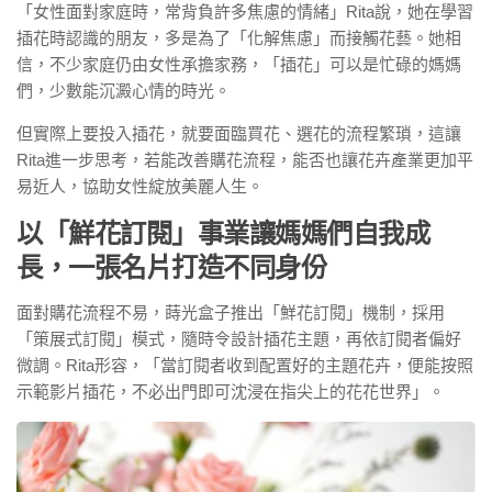
「女性面對家庭時，常背負許多焦慮的情緒」Rita說，她在學習
插花時認識的朋友，多是為了「化解焦慮」而接觸花藝。她相
信，不少家庭仍由女性承擔家務，「插花」可以是忙碌的媽媽
們，少數能沉澱心情的時光。
但實際上要投入插花，就要面臨買花、選花的流程繁瑣，這讓
Rita進一步思考，若能改善購花流程，能否也讓花卉產業更加平
易近人，協助女性綻放美麗人生。
以「鮮花訂閱」事業讓媽媽們自我成
長，一張名片打造不同身份
面對購花流程不易，蒔光盒子推出「鮮花訂閱」機制，採用
「策展式訂閱」模式，隨時令設計插花主題，再依訂閱者偏好
微調。Rita形容，「當訂閱者收到配置好的主題花卉，便能按照
示範影片插花，不必出門即可沈浸在指尖上的花花世界」。