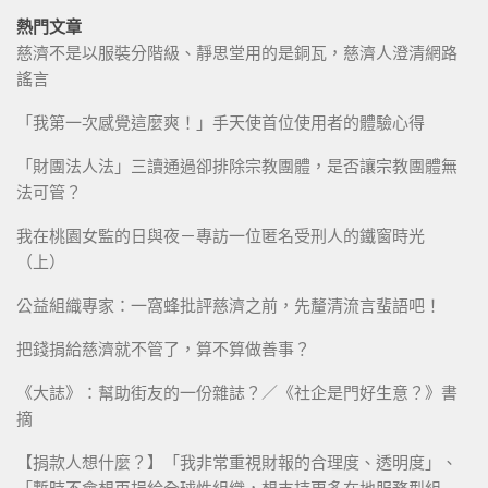
熱門文章
慈濟不是以服裝分階級、靜思堂用的是銅瓦，慈濟人澄清網路
謠言
「我第一次感覺這麼爽！」手天使首位使用者的體驗心得
「財團法人法」三讀通過卻排除宗教團體，是否讓宗教團體無
法可管？
我在桃園女監的日與夜－專訪一位匿名受刑人的鐵窗時光
（上）
公益組織專家：一窩蜂批評慈濟之前，先釐清流言蜚語吧！
把錢捐給慈濟就不管了，算不算做善事？
《大誌》：幫助街友的一份雜誌？／《社企是門好生意？》書
摘
【捐款人想什麼？】「我非常重視財報的合理度、透明度」、