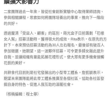
續擴大影響力
二家團隊過去一年來，皆從社會創新實驗中心取得業師諮詢、
參與相關課程，思索如何將團隊培養出的事業，推向下一階段
的共好。
透過釐清「受益人、顧客」的區別，蒔光盒子日前籌劃「花樣
女人幫」招募活動時，獲得很大的成效，Rita表示，在原先的方
針下，本來預估招募活動約為30人左右報名，最後卻有破百人
參加徵選，她期望，這一波夥伴招募，可令更多婦女藉此提升
自我，並讓組織有量能拓展花禮形式，使大眾有更多機會接觸
花藝的美好。
共耕食代目前則是社宅發展出的小型零工體系，詹凱毓表示，
期望未來團隊能將此零工體系推廣至各個社區，協助各社區發
掘自身的特色、促進人我互助的溫暖社會。
（核稿編輯：程士華）