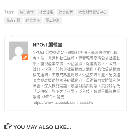
Tags:
共耕食代
社會住宅
社會創新
社會創新實驗中心
花卉訂閱
蒔光盒子
零工經濟
NPOst 編輯室
NPOst 公益交流站，隸屬社團法人臺灣數位文化協
會，為一非營利數位媒體，專責報導臺灣公益社福動
態，重視產業交流、公益發展，促進捐款人、政府、
社群、企業、弱勢與社福組織之溝通，強化公益組織
橫向連結，矢志成為臺灣最大公益交流平臺。另引進
國際發展援助與國外組織動向，舉辦每月實體講座與
年會，深入探究議題，激發討論與對話。其姐妹站為
「泛傳媒」旗下之泛科學、泛科技、娛樂重擊等專業
媒體。NPOst 臉書：
https://www.facebook.com/npost.tw
YOU MAY ALSO LIKE...