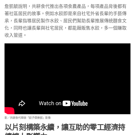
詹凱毓說明，共耕食代推出各項食農產品，每項產品背後都有
著社區居民的故事。例如水餃即是來自社宅外省長輩的手藝傳
承，長輩指導居民製作水餃、居民們幫助長輩推展傳統麵食文
化，同時也讓長輩與社宅居民，都能藉販售水餃，多一個賺取
收入管道。
影／共耕食代舉辦「餃子俱樂部」影像
以片刻構築永續，讓互助的零工經濟持