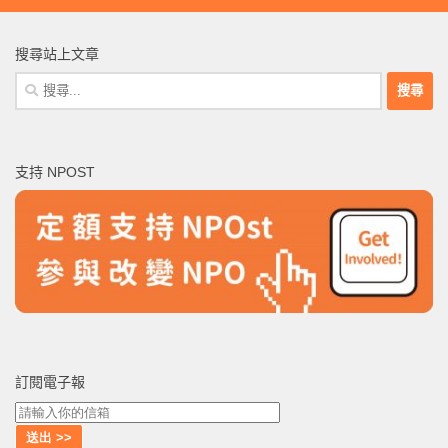
搜尋站上文章
搜
尋
關
鍵
支持 NPOST
字:
訂閱電子報