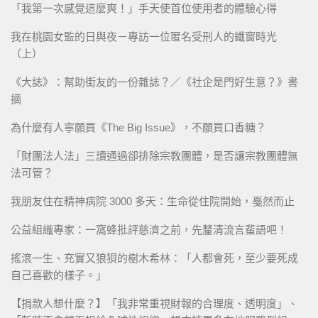
「我第一次感覺這麼爽！」手天使首位使用者的體驗心得
我在桃園女監的日與夜－專訪一位匿名受刑人的鐵窗時光
（上）
《大誌》：幫助街友的一份雜誌？／《社企是門好生意？》書
摘
為什麼有人寧願買《The Big Issue》，不願買口香糖？
「財團法人法」三讀通過卻排除宗教團體，是否讓宗教團體無
法可管？
我朋友住在精神病院 3000 多天：生命從住院開始，戞然而止
公益組織專家：一窩蜂批評慈濟之前，先釐清流言蜚語吧！
搖滾一生、充實又狼狽的樹木希林：「人都會死，至少要死成
自己喜歡的樣子。」
【捐款人想什麼？】「我非常重視財報的合理度、透明度」、