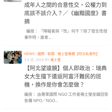
成年人之間的合意性交，公權力到
底該不該介入？／《幽黯國度》書
摘
編按： 「障礙者與『性』何干？除了發生性侵
事件時，誰會...
NEWS
/
國際
/
新聞
/
褚士瑩專欄【阿北私會所】
3 8 月, 2018
BY
褚士瑩
【阿北望遠鏡】個人即政治：瑞典
女大生擋下遣返阿富汗難民的班
機，換作是你會怎麼做？
編按： 由專業國際 NGO 工作者褚士瑩坐鎮回答
各種 NPO／NGO...