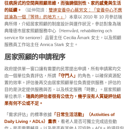
往病房式的空間與照顧思維，而強調個別性、家的感覺與生活
的延續。
（延伸閱讀：
雙連安養中心蔡芳文：「安養中心不應
該淪為一個『等待』的地方。」
）
本章以 2010 年 10 月參訪瑞
典所得，介紹居家照顧的制度設計與運作狀況，參訪對象為瑞
典隆德市居家照顧服務中心（Hemvård, rehabilitering och
service för seniorer）品管主任 Cecilia Åmark 女士，以及照顧
服務員工作站主任 Annica Stark 女士。
居家照顧的申請程序
政府提供單一窗口讓有需要的民眾提出申請，所有申請案均交
由一個單位負責評估，所謂
「守門人」
的角色，以確保資源配
置的效率。評估後再交由居家照顧單位負責提供服務，評估的
目的是決定提供服務與否，以及核定服務「時數」。居家照顧
單位表示，
瑞典的評估者很有公信力，幾乎沒有人質疑評估結
果有何不公或不足。
「需求評估」的標準依據
「日常生活活動」（Activities of
Daily Living，ADLs）量表
，看老人是否可獨立完成這些動
作、是否需要輔具，以及是否有其他人可協助。ADLs 的項目包