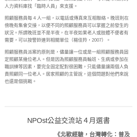
人力資料庫找「臨時人員」來支援。
照顧服務員每 4 人一組，以電話或傳真來互相聯絡。晚班則在
傍晚有集會交接，以便不同的照顧服務員可以掌握之前發生的
狀況。所謂晚班並不是半夜，在半夜如果老人或肢體不便者有
需要，可以按警鈴連到相關單位（楊佳羚，2007）。
照顧服務員派案的原則是，儘量讓一位或是一組照顧服務員固
定照顧某幾位老人。但是因為照顧服務員輪班、生病或參加在
職訓練等因素，要完全固定配對很困難，只能儘量讓兩個人負
責照顧同一位老人。居家照顧的主管說，這個問題對他們來說
也還是個挑戰。
NPOst公益交流站４月選書
《北歐經驗，台灣轉化：普及