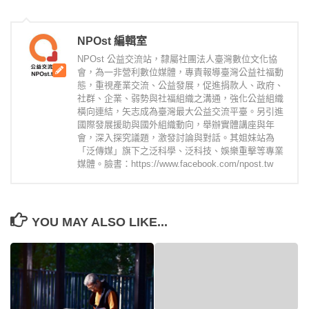
NPOst 編輯室
NPOst 公益交流站，隸屬社團法人臺灣數位文化協
會，為一非營利數位媒體，專責報導臺灣公益社福動
態，重視產業交流、公益發展，促進捐款人、政府、
社群、企業、弱勢與社福組織之溝通，強化公益組織
橫向連結，矢志成為臺灣最大公益交流平臺。另引進
國際發展援助與國外組織動向，舉辦實體講座與年
會，深入探究議題，激發討論與對話。其姐妹站為
「泛傳媒」旗下之泛科學、泛科技、娛樂重擊等專業
媒體。臉書：https://www.facebook.com/npost.tw
YOU MAY ALSO LIKE...