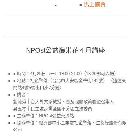
●
馬上購買
NPOst公益爆米花４月講座
● 時間：4月25日（一）19:00-21:00（18:30即可入場）
● 地點：社企聚落（台北市大安區金華街142號） （捷運東
門站4號5號出口步7分鐘）
● 講者：
劉毓秀｜台大外文系教授、普及照顧政策聯盟召集人
吳玉琴｜民主進步黨全國不分區立法委員
● 主辦單位：NPOst公益交流站
● 協辦單位：經濟部中小企業處社企聚落、生態綠股份有限
公司