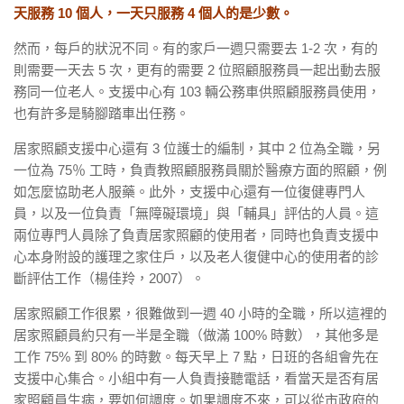
天服務 10 個人，一天只服務 4 個人的是少數。
然而，每戶的狀況不同。有的家戶一週只需要去 1-2 次，有的
則需要一天去 5 次，更有的需要 2 位照顧服務員一起出動去服
務同一位老人。支援中心有 103 輛公務車供照顧服務員使用，
也有許多是騎腳踏車出任務。
居家照顧支援中心還有 3 位護士的編制，其中 2 位為全職，另
一位為 75％ 工時，負責教照顧服務員關於醫療方面的照顧，例
如怎麼協助老人服藥。此外，支援中心還有一位復健專門人
員，以及一位負責「無障礙環境」與「輔具」評估的人員。這
兩位專門人員除了負責居家照顧的使用者，同時也負責支援中
心本身附設的護理之家住戶，以及老人復健中心的使用者的診
斷評估工作（楊佳羚，2007）。
居家照顧工作很累，很難做到一週 40 小時的全職，所以這裡的
居家照顧員約只有一半是全職（做滿 100% 時數），其他多是
工作 75% 到 80% 的時數。每天早上 7 點，日班的各組會先在
支援中心集合。小組中有一人負責接聽電話，看當天是否有居
家照顧員生病，要如何調度。如果調度不來，可以從市政府的