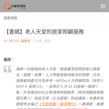
Skip to content
銀髮樂齡
【書摘】老人天堂的居家照顧服務
BY
NPOST 編輯室
·
7 4 月, 2016
編按：
瑞典一向被稱為老人天堂，適逢臺灣長照政策火燒眉
毛，服務、經費、人力等都是極待解決的問題，日本、
瑞典範例都可作為參考。NPOst 4 月特輯即為「政府 X
NPO X 長照 2.0」，並將於 4 月 25 日星期一晚間 7
點，於金華街的社企聚落舉辦劉毓秀（普及照顧政策聯
盟召集人）與吳玉琴（立法委員）對談講座。本書即為
劉毓秀主編之
《北歐經驗，臺灣轉化》
一書摘錄，後續