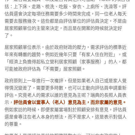
括：上下床、走路、梳洗、吃飯、穿衣、上廁所、洗澡等。評
估員還會決定每項任務需要多少時間來完成，同一位老人每天
需要去服務幾次。這些都是由評估單位的評估員決定，不是由
居家照顧單位的主管來決定，而且是在開案的時候就決定好
了。
居家照顧單位表示，由於政府財政的壓力，需求評估的標準近
年來有轉嚴的趨勢。例如近幾年只要「有家人住在附近」，或
「經濟上負擔得起私立營利居家照顧（家事服務）」的人，都
可能被政府評估為「不需要」居家照顧。
政府原則上一年進行一次複評，但是如果老人自己或是家人覺
得情況變差了，需要更多時數，也可以主動向評估員申請重新
評估。究竟老人的需求以誰的意見為主呢？瑞典的長照人員表
示，
評估員會以當事人（老人）意見為主，而非家屬的意見。
例如家訪的時候，即便家屬當場對於照顧安排有意見，評估員
還是會專注在老人本身的想法，而不是家人，這是表示對個人
的尊重。