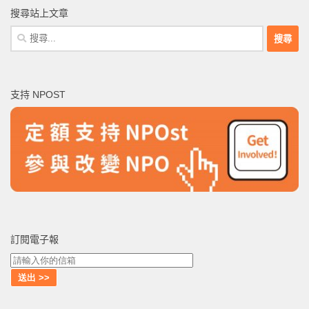
搜尋站上文章
搜
尋
關
鍵
支持 NPOST
字:
訂閱電子報