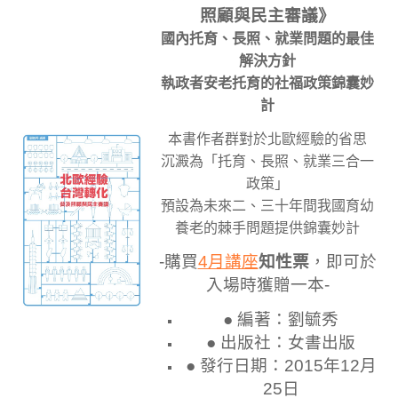
照顧與民主審議》
國內托育、長照、就業問題的最佳
解決方針
執政者安老托育的社福政策錦囊妙
計
本書作者群對於北歐經驗的省思
沉澱為「托育、長照、就業三合一
政策」
預設為未來二、三十年間我國育幼
養老的棘手問題提供錦囊妙計
-購買
4月講座
知性票
，即可於
入場時獲贈一本-
● 編著：劉毓秀
● 出版社：女書出版
● 發行日期：2015年12月
25日