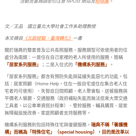
活動及書摘請密切注意 NPOst 網站及
粉絲團
。
文
／王品 國立臺北大學社會工作系助理教授
本文摘自
《北歐經驗，臺灣轉化》
一書
關於瑞典的整套普及公共長照服務，服務類型可依使用者的住
處分為兩類：一是住在自己家裡的老人所使用的服務，簡稱
「居家系列服務」
；二是入住式的
「機構系列服務」
。
「居家系列服務」都含有預防失能與延緩失能惡化的功能，包
括：居家照顧（Home Help，住在一般自宅或住在集合老人住
宅者均可使用）、失智症日間照顧、老人聚會點、送餐服務與
平價老人餐廳、交通服務（政府補貼失能而無法搭乘大眾交通
工具者，以公車車資搭計程車）、警鈴服務、輔具購買、居家
無障礙設施改善、家庭照顧者支持服務等。
機構系列服務則包括特殊住宅與復健服務。
瑞典不稱「養護機
構」而稱為「特殊住宅」（special housing），目的是改革以