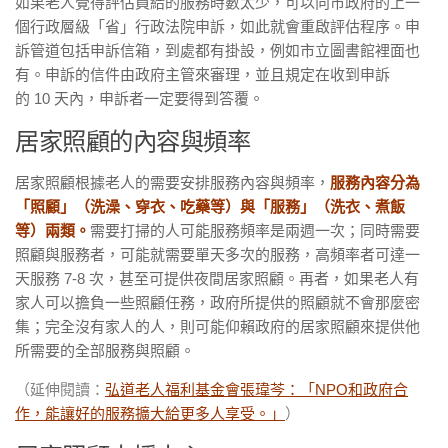
如果老人覺得評估員給的服務時數太少，可以向市政府的上一
個行政層級「省」行政法院申訴，如此就會重啟評估程序。申
訴管道包括申訴信箱，到處都有掛設，例如市立圖書館裡面也
有。申訴的信件由政府主管來審理，並且規定在收到申訴
的 10 天內，申訴者一定要得到答覆。
居家照顧的內容與頻率
居家照顧根據老人的需要安排服務內容與頻率，
服務內容分為
「照顧」（洗澡、穿衣、吃藥等）與「服務」（洗衣、煮飯
等）兩類。
需要打掃的人可能服務頻率是兩週一次；同時需要
照顧與服務者，可能就需要單天多次的服務，高頻率者可達一
天服務 7-8 次，甚至可提供夜間居家照顧。再者，如果老人有
家人可以擔負一些照顧任務，政府所提供的照顧就不會那麼密
集；完全沒有家人的人，則可能仰賴政府的居家照顧來提供他
所需要的全部服務與照顧。
（延伸閱讀：
弘道老人福利基金會張瑋芩：「NPO和政府合
作，能讓好的服務擴大給更多人享受。」
）