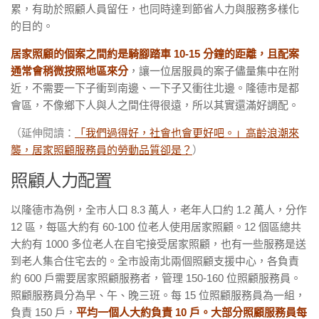
累，有助於照顧人員留任，也同時達到節省人力與服務多樣化
的目的。
居家照顧的個案之間約是騎腳踏車 10-15 分鐘的距離，且配案
通常會稍微按照地區來分
，讓一位居服員的案子儘量集中在附
近，不需要一下子衝到南邊、一下子又衝往北邊。隆德市是都
會區，不像鄉下人與人之間住得很遠，所以其實還滿好調配。
（延伸閱讀：
「我們過得好，社會也會更好吧。」高齡浪潮來
襲，居家照顧服務員的勞動品質卻是？
）
照顧人力配置
以隆德市為例，全市人口 8.3 萬人，老年人口約 1.2 萬人，分作
12 區，每區大約有 60-100 位老人使用居家照顧。12 個區總共
大約有 1000 多位老人在自宅接受居家照顧，也有一些服務是送
到老人集合住宅去的。全市設南北兩個照顧支援中心，各負責
約 600 戶需要居家照顧服務者，管理 150-160 位照顧服務員。
照顧服務員分為早、午、晚三班。每 15 位照顧服務員為一組，
負責 150 戶，
平均一個人大約負責 10 戶。大部分照顧服務員每