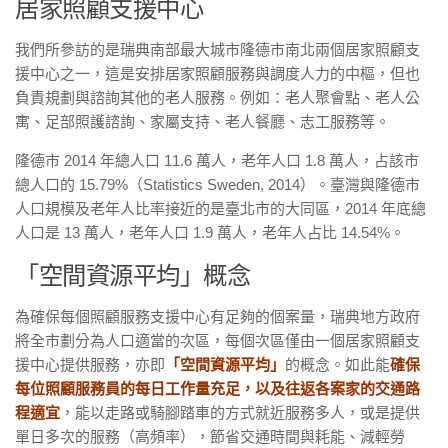
居家照顧支援中心
我們所參訪的是瑞典南部最大城市隆德市南北兩個居家照顧支
援中心之一，這是安排居家照顧服務與調度人力的中樞，但也
負責規劃與諮詢其他的老人服務。例如：老人聚會點、老人公
寓、足部照護諮詢、家屬支持、老人餐廳、志工服務等。
隆德市 2014 年總人口 11.6 萬人，老年人口 1.8 萬人，占該市
總人口的 15.79%（Statistics Sweden, 2014）。臺灣與隆德市
人口規模及老年人比率接近的是臺北市的大同區，2014 年底總
人口是 13 萬人，老年人口 1.9 萬人，老年人占比 14.54%。
「空間資源平均」概念
為確保每個照顧服務支援中心有足夠的個案量，瑞典地方政府
將全市劃分為人口適當的次區，每個次區僅由一個居家照顧支
援中心提供服務，亦即
「空間資源平均」
的概念。如此能
確保
每位照顧服務員的每日工作量充足，以及往返各案家的交通路
程適宜
，能以走路或騎腳踏車的方式就近服務多人，或是提供
單日多次的服務（高頻率），節省交通時間與耗能、減輕勞