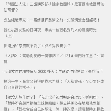
「財團法人法」三讀通過卻排除宗教團體，是否讓宗教團體無
法可管？
公益組織專家：一窩蜂批評慈濟之前，先釐清流言蜚語吧！
我在桃園女監的日與夜－專訪一位匿名受刑人的鐵窗時光
（上）
把錢捐給慈濟就不管了，算不算做善事？
《大誌》：幫助街友的一份雜誌？／《社企是門好生意？》書
摘
我朋友住在精神病院 3000 多天：生命從住院開始，戞然而止
搖滾一生、充實又狼狽的樹木希林：「人都會死，至少要死成
自己喜歡的樣子。」
【捐款人想什麼？】「我非常重視財報的合理度、透明度」、
「暫時不會想再捐給全球性組織，想支持更多在地服務型組
織」、「對社會或自己的想法一陣一陣改變，讓我暫時無捐款