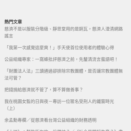
熱門文章
慈濟不是以服裝分階級、靜思堂用的是銅瓦，慈濟人澄清網路
謠言
「我第一次感覺這麼爽！」手天使首位使用者的體驗心得
公益組織專家：一窩蜂批評慈濟之前，先釐清流言蜚語吧！
「財團法人法」三讀通過卻排除宗教團體，是否讓宗教團體無
法可管？
把錢捐給慈濟就不管了，算不算做善事？
我在桃園女監的日與夜－專訪一位匿名受刑人的鐵窗時光
（上）
余孟勳專欄／從慈濟看台灣公益組織的財務透明