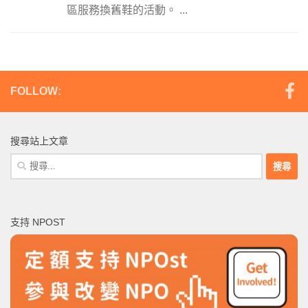
區服務換舊鞋的活動。 ...
FOLLOW:
搜尋站上文章
搜
尋
關
鍵
支持 NPOST
字: