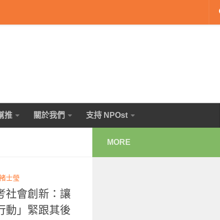
幫推
關於我們
支持 NPOst
MORE
褚士瑩
考社會創新：讓
行動」緊跟其後