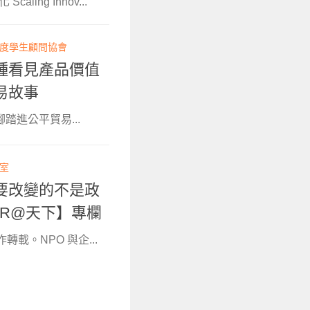
ing Innov...
0 度學生顧問協會
種看見產品價值
易故事
踏進公平貿易...
輯室
要改變的不是政
R@天下】專欄
轉載。NPO 與企...