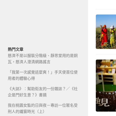
熱門文章
慈濟不是以服裝分階級、靜思堂用的是銅
瓦，慈濟人澄清網路謠言
「我第一次感覺這麼爽！」手天使首位使
用者的體驗心得
《大誌》：幫助街友的一份雜誌？／《社
企是門好生意？》書摘
我在桃園女監的日與夜－專訪一位匿名受
刑人的鐵窗時光（上）