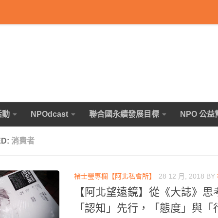
活動
NPOdcast
聯合國永續發展目標
NPO 公益
ED:
消費者
褚士瑩專欄【阿北私會所】
28 12 月, 2018
BY
【阿北望遠鏡】從《大誌》思
「認知」先行，「態度」與「