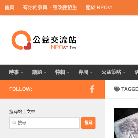
首頁
有你的參與，讓改變發生
關於 NPOst
Skip to content
時事
議題
特輯
專欄
公益策略
FOLLOW:
TAGG
搜尋站上文章
搜
尋
關