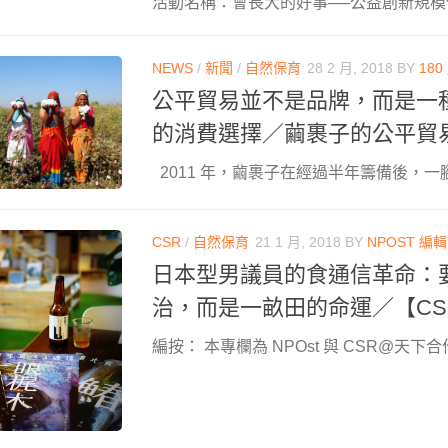
活動名稱：會長大的好事──公益創新規模化 Scal
NEWS
/
新聞
/
自然保育
28 2 月, 2018
BY
18
公平貿易並不是品牌，而是一
的消費選擇／繭裹子的公平貿
2011 年，繭裹子在經過半年籌備後，一腳
CSR
/
自然保育
21 1 月, 2018
BY
NPOST 編
日本型男議員的食通信革命：
治，而是一畝田的命運／【CS
編按： 本專欄為 NPOst 與 CSR@天下合作