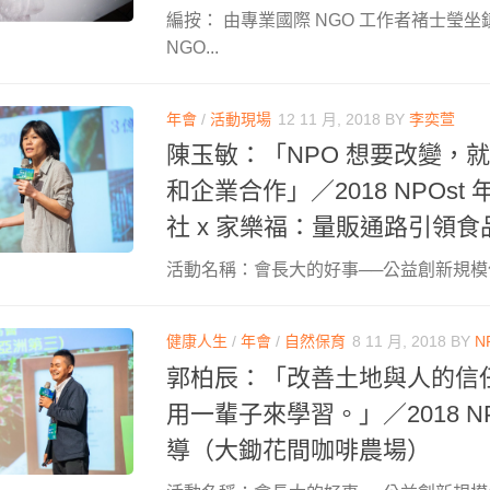
編按： 由專業國際 NGO 工作者褚士瑩坐
NGO...
年會
/
活動現場
12 11 月, 2018
BY
李奕萱
陳玉敏：「NPO 想要改變，
和企業合作」／2018 NPOst
社 x 家樂福：量販通路引領
活動名稱：會長大的好事──公益創新規模化 Scal
健康人生
/
年會
/
自然保育
8 11 月, 2018
BY
N
郭柏辰：「改善土地與人的信
用一輩子來學習。」／2018 NP
導（大鋤花間咖啡農場）