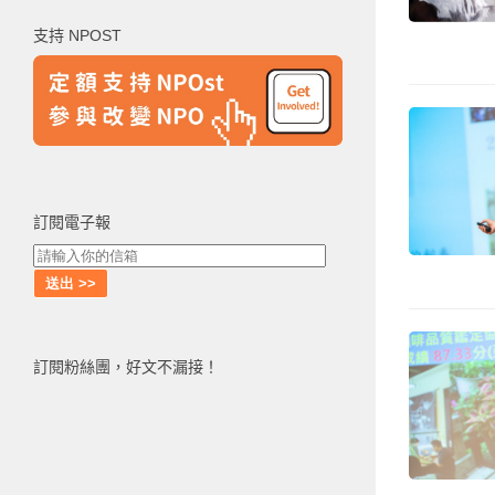
鍵
支持 NPOST
字:
訂閱電子報
訂閱粉絲團，好文不漏接！