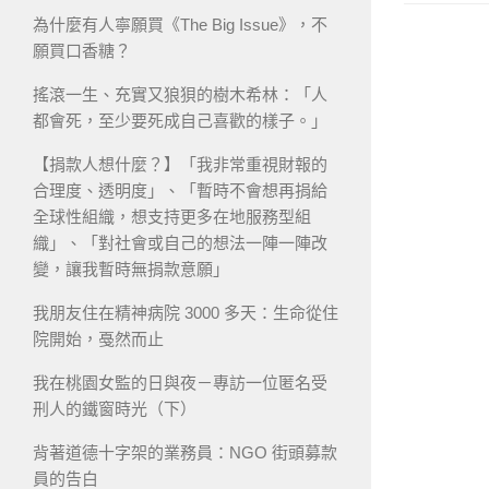
為什麼有人寧願買《The Big Issue》，不
願買口香糖？
搖滾一生、充實又狼狽的樹木希林：「人
都會死，至少要死成自己喜歡的樣子。」
【捐款人想什麼？】「我非常重視財報的
合理度、透明度」、「暫時不會想再捐給
全球性組織，想支持更多在地服務型組
織」、「對社會或自己的想法一陣一陣改
變，讓我暫時無捐款意願」
我朋友住在精神病院 3000 多天：生命從住
院開始，戞然而止
我在桃園女監的日與夜－專訪一位匿名受
刑人的鐵窗時光（下）
背著道德十字架的業務員：NGO 街頭募款
員的告白