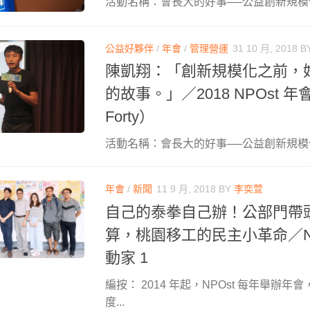
活動名稱：會長大的好事──公益創新規模化 Scal
公益好夥伴
/
年會
/
管理營運
31 10 月, 2018
B
陳凱翔：「創新規模化之前，
的故事。」／2018 NPOst 年
Forty）
活動名稱：會長大的好事──公益創新規模化 Scal
年會
/
新聞
11 9 月, 2018
BY
李奕萱
自己的泰拳自己辦！公部門帶
算，桃園移工的民主小革命／NP
動家 1
編按： 2014 年起，NPOst 每年舉辦
度...