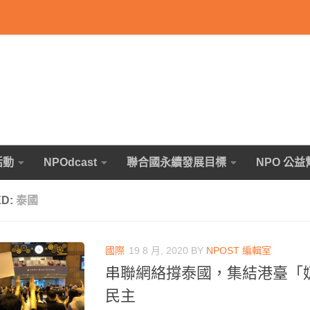
活動
NPOdcast
聯合國永續發展目標
NPO 公益
ED:
泰國
國際
19 8 月, 2020
BY
NPOST 編輯室
串聯網絡撐泰國，集結港臺「
民主