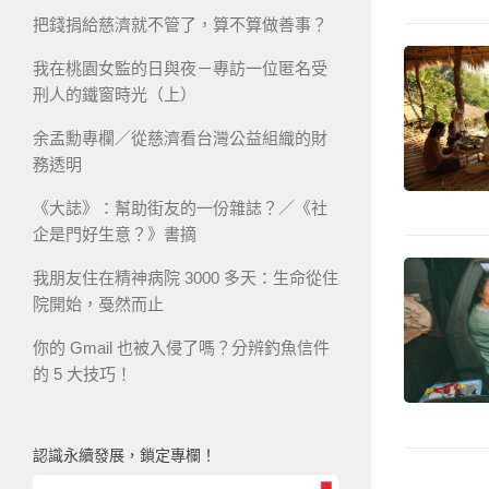
把錢捐給慈濟就不管了，算不算做善事？
我在桃園女監的日與夜－專訪一位匿名受
刑人的鐵窗時光（上）
余孟勳專欄／從慈濟看台灣公益組織的財
務透明
《大誌》：幫助街友的一份雜誌？／《社
企是門好生意？》書摘
我朋友住在精神病院 3000 多天：生命從住
院開始，戞然而止
你的 Gmail 也被入侵了嗎？分辨釣魚信件
的 5 大技巧！
認識永續發展，鎖定專欄！