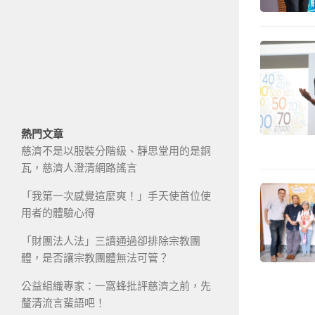
熱門文章
慈濟不是以服裝分階級、靜思堂用的是銅
瓦，慈濟人澄清網路謠言
「我第一次感覺這麼爽！」手天使首位使
用者的體驗心得
「財團法人法」三讀通過卻排除宗教團
體，是否讓宗教團體無法可管？
公益組織專家：一窩蜂批評慈濟之前，先
釐清流言蜚語吧！