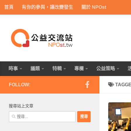
首頁
有你的參與，讓改變發生
關於 NPOst
Skip to content
時事
議題
特輯
專欄
公益策略
FOLLOW:
TAGG
搜尋站上文章
搜
尋
關