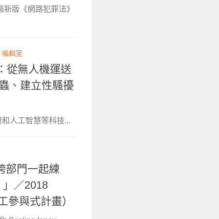
通過新版《網路犯罪法》
T 編輯室
應用：從無人機運送
害蟲、建立性騷擾
人工智慧等科技...
跨部門一起練
」／2018
移工參與式計畫）