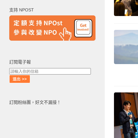
鍵
支持 NPOST
字:
訂閱電子報
訂閱粉絲團，好文不漏接！