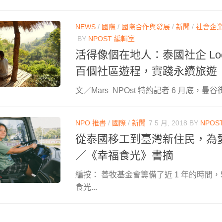
NEWS
/
國際
/
國際合作與發展
/
新聞
/
社會企
BY
NPOST 編輯室
活得像個在地人：泰國社企 Local
百個社區遊程，實踐永續旅遊
文／Mars NPOst 特約記者 6 月底，曼
NPO 推書
/
國際
/
新聞
7 5 月, 2018
BY
NPOS
從泰國移工到臺灣新住民，為愛
／《幸福食光》書摘
編按： 善牧基金會籌備了近 1 年的時間，
食光...