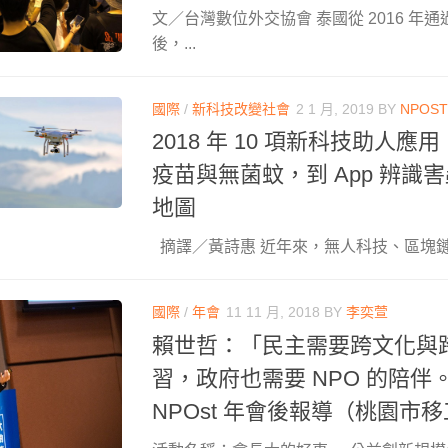
文／台灣數位外交協會 泰國從 2016 年
後，...
國際
/
新科技改變社會
2 1 月, 2019
BY
NPOS
2018 年 10 項新科技助人
疫苗與無菌蚊，到 App 辨識
地圖
摘譯／黃詩惠 近年來，無人科技、區塊鏈和
國際
/
年會
11 11 月, 2018
BY
李奕萱
賴世哲：「民主需要跨文化與
習，政府也需要 NPO 的陪伴。
NPOst 年會後報導（桃園市