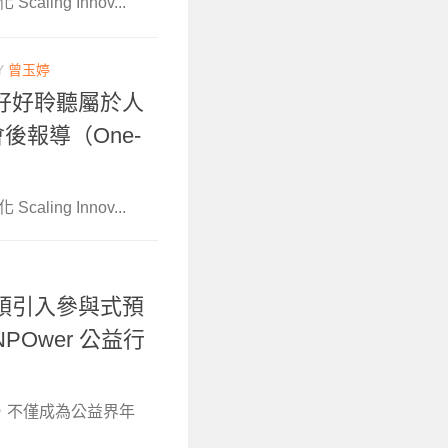
ing Innov...
Y
曾玉婷
好好聆聽屬於人
會後報導（One-
ing Innov...
頭引入參與式預
Ower 公益行
年會，不僅成為公益界年