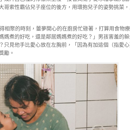
大哥索性霸佔兒子座位的後方，用環抱兒子的姿勢挑菜，
難得相聚的時刻，蕾夢開心的在廚房忙碌著，打算用食物
媽媽煮的好吃，還是鄰居媽媽煮的好吃？」男孩害羞的躲
？只見他手比愛心放在左胸前，「因為有加這個（指愛心
獎勵。