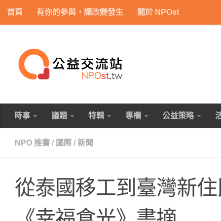
首頁
有你的參與，讓改變發生
關於 NPOst
Skip to content
時事
議題
特輯
專欄
公益策略
NPO 推書
/
國際
/
新聞
從泰國移工到臺灣新住民
《幸福食光》書摘