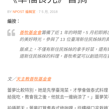
BY
NPOST 編輯室
·
7 5 月, 2018
編按：
善牧基金會
籌備了近 1 年的時間，5 月初即將
的美好時光，參與了 13 位臺灣新住民姊妹的
飯桌上，不僅有新住民姊妹的拿手好菜，還有
道新住民姊妹的料理，善牧希望可以創造同在
文／
天主教善牧基金會
蕾夢比較特別，她是先學臺灣菜，才學會做泰式料理
給我吃，教會我之後，他就去一邊納涼了。」蕾夢笑
拍攝那天，蕾夢打算煮泰式綠咖哩，從樓梯口盆栽摘