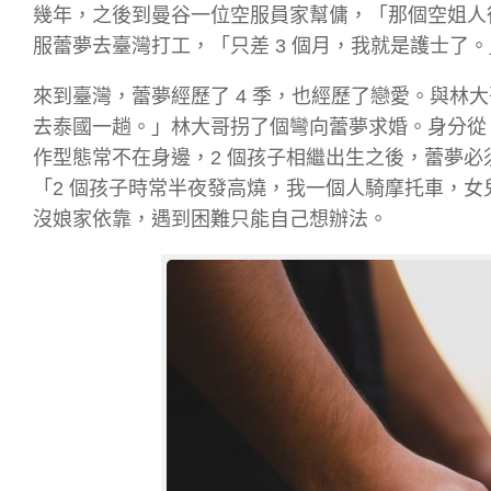
幾年，之後到曼谷一位空服員家幫傭，「那個空姐人
服蕾夢去臺灣打工，「只差 3 個月，我就是護士了
來到臺灣，蕾夢經歷了 4 季，也經歷了戀愛。與林
去泰國一趟。」林大哥拐了個彎向蕾夢求婚。身分從
作型態常不在身邊，2 個孩子相繼出生之後，蕾夢必
「2 個孩子時常半夜發高燒，我一個人騎摩托車，
沒娘家依靠，遇到困難只能自己想辦法。