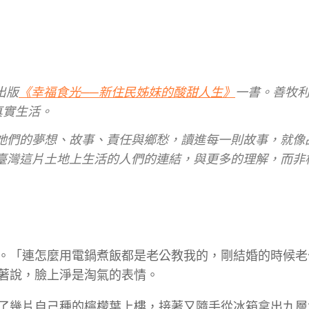
出版
《幸福食光
──
新住民姊妹的酸甜人生》
一書。善牧
真實生活。
她們的夢想、故事、責任與鄉愁，讀進每一則故事，就像
臺灣這片土地上生活的人們的連結，與更多的理解，而非
。「連怎麼用電鍋煮飯都是老公教我的，剛結婚的時候老
著說，臉上淨是淘氣的表情。
了幾片自己種的檸檬葉上樓，接著又隨手從冰箱拿出九層