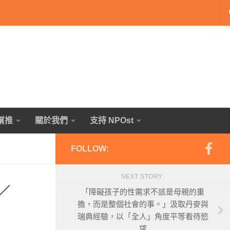
幫推
關於我們
支持 NPOst
FOLLOW:
NEXT STORY
／
「障礙孩子的性需求不該是母親的重
擔，而是整個社會的事。」汲取丹麥與
瑞典經驗，以「全人」角度平等看待慾
望