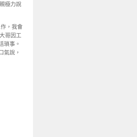
親極力說
工作，我會
大哥因工
活瑣事。
口氣說，