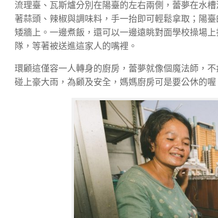
流理臺、瓦斯爐分別在陽臺的左右兩側，蕾夢在水槽
著蒜頭、辣椒與調味料，手一抬即可輕鬆拿取；陽臺
矮牆上。一邊煮飯，還可以一邊遠眺對面學校操場上
隊，等著被送進這家人的嘴裡。
環顧這僅容一人轉身的廚房，蕾夢就像個魔法師，不
碰上豪大雨，為顧及安全，媽媽廚房可是要公休的喔