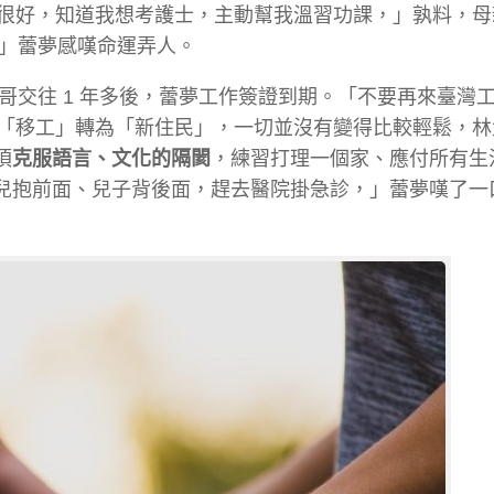
很好，知道我想考護士，主動幫我溫習功課，」孰料，母
。」蕾夢感嘆命運弄人。
大哥交往 1 年多後，蕾夢工作簽證到期。「不要再來臺灣
「移工」轉為「新住民」，一切並沒有變得比較輕鬆，林
須
克服語言、文化的隔閡
，練習打理一個家、應付所有生
女兒抱前面、兒子背後面，趕去醫院掛急診，」蕾夢嘆了一