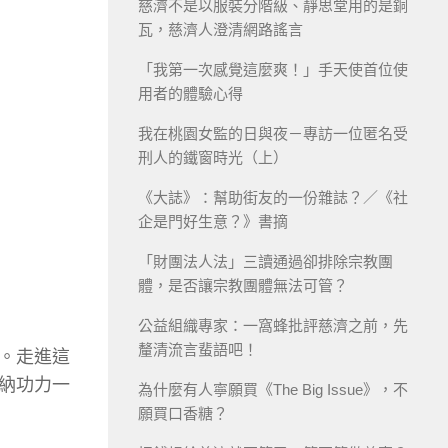
慈濟不是以服裝分階級、靜思堂用的是銅
瓦，慈濟人澄清網路謠言
「我第一次感覺這麼爽！」手天使首位使
用者的體驗心得
我在桃園女監的日與夜－專訪一位匿名受
刑人的鐵窗時光（上）
《大誌》：幫助街友的一份雜誌？／《社
企是門好生意？》書摘
「財團法人法」三讀通過卻排除宗教團
體，是否讓宗教團體無法可管？
公益組織專家：一窩蜂批評慈濟之前，先
釐清流言蜚語吧！
。走進這
納功力一
為什麼有人寧願買《The Big Issue》，不
願買口香糖？