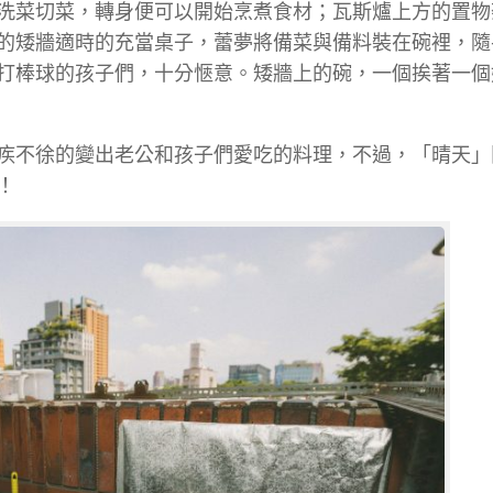
洗菜切菜，轉身便可以開始烹煮食材；瓦斯爐上方的置物
的矮牆適時的充當桌子，蕾夢將備菜與備料裝在碗裡，隨
打棒球的孩子們，十分愜意。矮牆上的碗，一個挨著一個
疾不徐的變出老公和孩子們愛吃的料理，不過，「晴天」
！