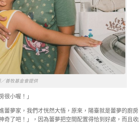
圖／善牧基金會提供
房很小喔！」
進蕾夢家，我們才恍然大悟，原來，陽臺就是蕾夢的廚房
神奇了吧！」，因為蕾夢把空間配置得恰到好處，而且收