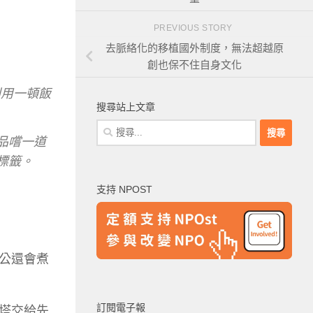
PREVIOUS STORY
去脈絡化的移植國外制度，無法超越原
創也保不住自身文化
利用一頓飯
搜尋站上文章
搜
品嚐一道
尋
關
標籤。
鍵
支持 NPOST
字:
公還會煮
訂閱電子報
塔交給先