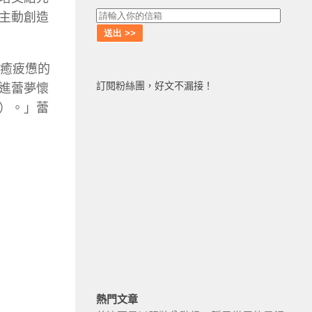
主動創造
療癒疲憊的
訂閱粉絲團，好文不漏接！
進蕾夢懷
）。」蕾
熱門文章