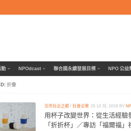
活動
NPOdcast
聯合國永續發展目標
NPO 公益
ED:
折疊
北市社企之都
/
社會企業
25 10 月, 2018
BY
N
用杯子改變世界：從生活經驗
「折折杯」／專訪「福爾福」