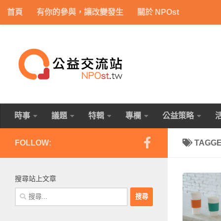
首頁
有你的參與，讓改變發生
關於 NPOst
Skip to content
時事
議題
特輯
專欄
公益策略
FOLLOW:
TAGG
搜尋站上文章
搜
尋
關