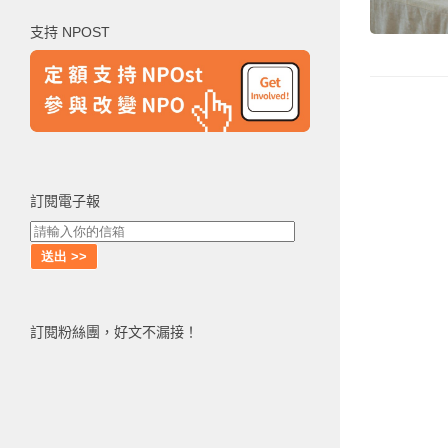
鍵
支持 NPOST
字:
訂閱電子報
訂閱粉絲團，好文不漏接！