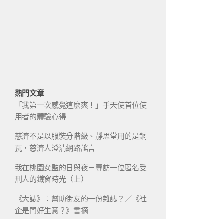
熱門文章
「我第一次感覺這麼爽！」手天使首位使
用者的體驗心得
慈濟不是以服裝分階級、靜思堂用的是銅
瓦，慈濟人澄清網路謠言
我在桃園女監的日與夜－專訪一位匿名受
刑人的鐵窗時光（上）
《大誌》：幫助街友的一份雜誌？／《社
企是門好生意？》書摘