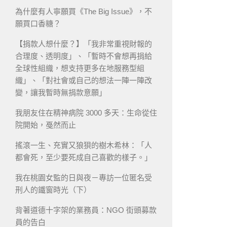
為什麼有人寧願買《The Big Issue》，不
願買口香糖？
【捐款人想什麼？】「我非常重視財報的
合理度、透明度」、「暫時不會想再捐給
全球性組織，想支持更多在地服務型組
織」、「對社會或自己的想法一陣一陣改
變，讓我暫時無捐款意願」
我朋友住在精神病院 3000 多天：生命從住
院開始，戞然而止
搖滾一生、充實又狼狽的樹木希林：「人
都會死，至少要死成自己喜歡的樣子。」
我在桃園女監的日與夜－專訪一位匿名受
刑人的鐵窗時光（下）
背著道德十字架的業務員：NGO 街頭募款
員的告白