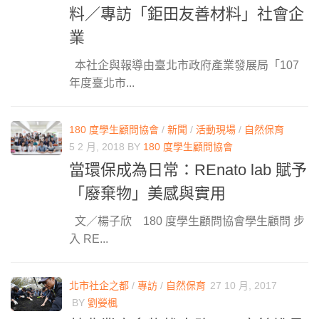
料／專訪「鉅田友善材料」社會企
業
本社企與報導由臺北市政府產業發展局「107
年度臺北市...
180 度學生顧問協會
/
新聞
/
活動現場
/
自然保育
5 2 月, 2018
BY
180 度學生顧問協會
當環保成為日常：REnato lab 賦予
「廢棄物」美感與實用
文／楊子欣 180 度學生顧問協會學生顧問 步
入 RE...
北市社企之都
/
專訪
/
自然保育
27 10 月, 2017
BY
劉嫈楓