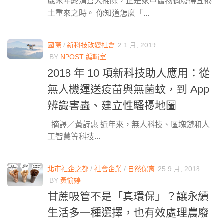
歲末年終清倉大掃除，正是家中舊物捐廢得宜捲
土重來之時。 你知道怎麼「...
國際
/
新科技改變社會
2 1 月, 2019
BY
NPOST 編輯室
2018 年 10 項新科技助人應用：從
無人機運送疫苗與無菌蚊，到 App
辨識害蟲、建立性騷擾地圖
摘譯／黃詩惠 近年來，無人科技、區塊鏈和人
工智慧等科技...
北市社企之都
/
社會企業
/
自然保育
25 9 月, 2018
BY
黃愉婷
甘蔗吸管不是「真環保」？讓永續
生活多一種選擇，也有效處理農廢