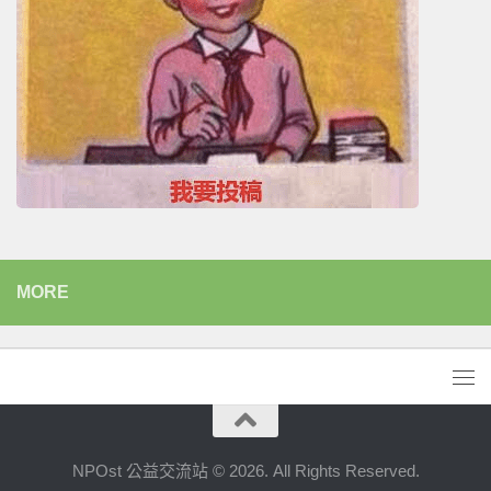
MORE
NPOst 公益交流站 © 2026. All Rights Reserved.