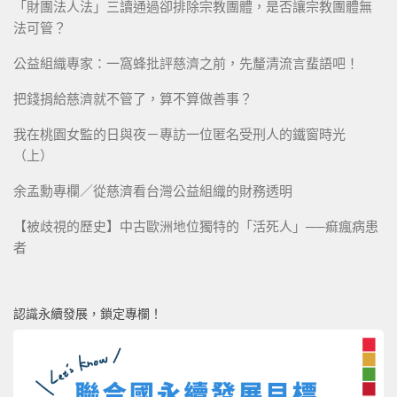
「財團法人法」三讀通過卻排除宗教團體，是否讓宗教團體無
法可管？
公益組織專家：一窩蜂批評慈濟之前，先釐清流言蜚語吧！
把錢捐給慈濟就不管了，算不算做善事？
我在桃園女監的日與夜－專訪一位匿名受刑人的鐵窗時光
（上）
余孟勳專欄／從慈濟看台灣公益組織的財務透明
【被歧視的歷史】中古歐洲地位獨特的「活死人」──痲瘋病患
者
認識永續發展，鎖定專欄！