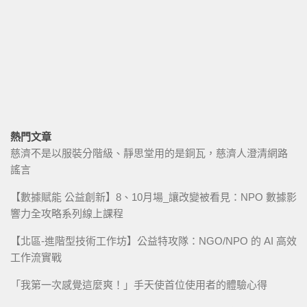
熱門文章
慈濟不是以服裝分階級、靜思堂用的是銅瓦，慈濟人澄清網路
謠言
【數據賦能 公益創新】8、10月場_讓改變被看見：NPO 數據影
響力全攻略系列線上課程
【北區-進階型技術工作坊】公益特攻隊：NGO/NPO 的 AI 高效
工作流實戰
「我第一次感覺這麼爽！」手天使首位使用者的體驗心得