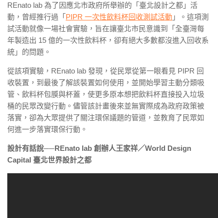
REnato lab 為了因應北市政府所舉辦的「臺北設計之都」活
動，曾經推行過「
PIPR 一次性飲料杯回收測試活動
」。這項測
試活動就像一場社會實驗，旨在讓臺北市民意識到「全臺灣每
年製造出 15 億的一次性飲料杯，卻有絕大多數都沒進入回收系
統」的問題。
從該項實驗，REnato lab 發現，從民眾從第一眼看見 PIPR 回
收裝置，到最後了解該裝置如何使用，並開始學習主動分類吸
管、飲料杯包膜與杯蓋，使更多原本想把飲料杯直接投入垃圾
桶的民眾改變行動。儘管該計畫後來並無實際成為政府政策被
落實，卻為大眾提供了關注環保議題的管道，並教育了民眾如
何進一步落實環保行動。
設計有話說──REnato lab 創辦人王家祥／World Design
Capital 臺北世界設計之都