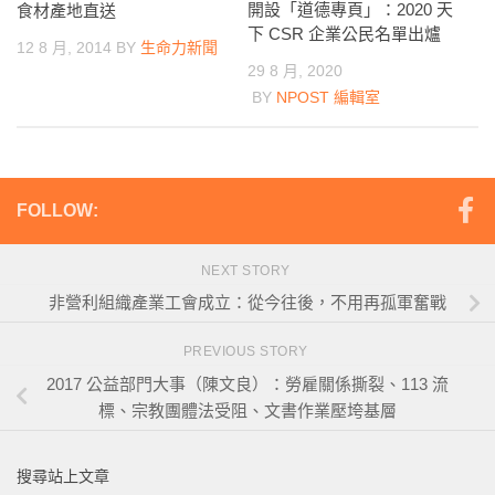
開設「道德專頁」：2020 天
食材產地直送
下 CSR 企業公民名單出爐
12 8 月, 2014
BY
生命力新聞
29 8 月, 2020
BY
NPOST 編輯室
FOLLOW:
NEXT STORY
非營利組織產業工會成立：從今往後，不用再孤軍奮戰
PREVIOUS STORY
2017 公益部門大事（陳文良）：勞雇關係撕裂、113 流
標、宗教團體法受阻、文書作業壓垮基層
搜尋站上文章