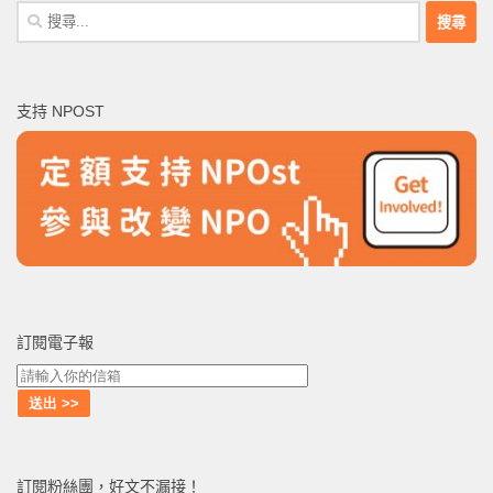
搜
尋
關
鍵
支持 NPOST
字:
訂閱電子報
訂閱粉絲團，好文不漏接！