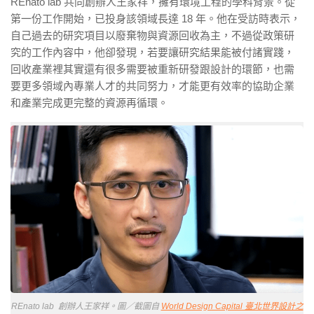
REnato lab
共同創辦人王家祥，擁有環境工程的學科背景。從
第一份工作開始，已投身該領域長達
18
年。他在受訪時表示，
自己過去的研究項目以廢棄物與資源回收為主，不過從政策研
究的工作內容中，他卻發現，若要讓研究結果能被付諸實踐，
回收產業裡其實還有很多需要被重新研發跟設計的環節，也需
要更多領域內專業人才的共同努力，才能更有效率的協助企業
和產業完成更完整的資源再循環。
REnato lab 創辦人王家祥。圖／截圖自
World Design Capital 臺北世界設計之