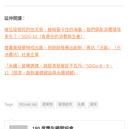
延伸閱讀：
被垃圾撐死的信天翁、被吸管卡住的海龜，我們還能消費環境
多久？／SDG-12（負責任的消費與生產）
替農業廢棄物找出路，用廚餘堆疊出創新／專訪「沃畝」（元
沛農坊）社會企業
「永續」是種選擇，與經濟發展從不互斥／SDGs-8、9、
11（經濟、創新基礎建設與永續城鄉）
Tags:
REnato lab
廢棄物
循環經濟
永續
環保
180 度學生顧問協會