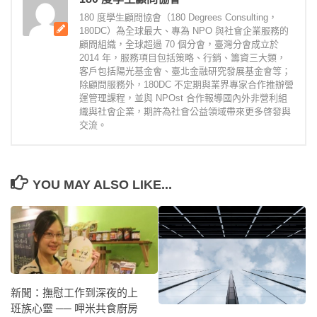
180 度學生顧問協會（180 Degrees Consulting，
180DC）為全球最大、專為 NPO 與社會企業服務的
顧問組織，全球超過 70 個分會，臺灣分會成立於
2014 年，服務項目包括策略、行銷、籌資三大類，
客戶包括陽光基金會、臺北金融研究發展基金會等；
除顧問服務外，180DC 不定期與業界專家合作推辦營
運管理課程，並與 NPOst 合作報導國內外非營利組
織與社會企業，期許為社會公益領域帶來更多啓發與
交流。
YOU MAY ALSO LIKE...
新聞：撫慰工作到深夜的上
班族心靈 ── 呷米共食廚房