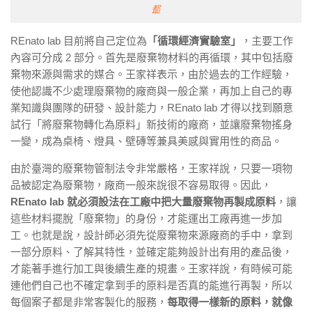
都
REnato lab
目前將自己定位為
「循環經濟實驗室」
，主要工作
內容可分成 2 部分。
首先是廢棄物材料的再循環，其中包括廢
棄物來源與需求的媒合。王家祥表示，由於過去的工作經驗，
使他認識不少處理廢棄物的廠商與一般企業，再加上自己的專
業知識與團隊的研發、設計能力，
REnato lab
才得以找到願意
試行「將廢棄物轉化為原料」新技術的廠商，並讓廢棄物搖身
一變，成為桌椅、燈具、壁磚等兼具美感與實用性的商品。
由於臺灣的廢棄物管制法令非常嚴格，王家祥說，只要一項物
品被認定為廢棄物，廠商一般來說很不容易取得。因此，
REnato lab
就必須設法在工廠中把大量廢棄物再製成原料
，讓
這些材料擺脫「廢棄物」的身份，才能運出工廠再進一步加
工。也就是說，設計師必須先從廢棄物來源廠商的手中，拿到
一部分原料、了解其特性，並確定能夠設計出有用的產品後，
才能著手進行加工與後續生產的規畫。王家祥說，有時候可能
連他們自己也不確定拿到手的原料是否真的能進行再製，所以
每個案子都是非常客製化的服務，
每取得一樣新的原料，就像