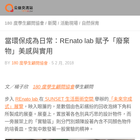
Skip to content
180 度學生顧問協會
/
新聞
/
活動現場
/
自然保育
當環保成為日常：REnato lab 賦予「廢棄
物」美感與實用
BY
180 度學生顧問協會
·
5 2 月, 2018
文／楊子欣
180 度學生顧問協會
學生顧問
步入
REnato lab
在
SUNSET 生活藝術空間
舉辦的
「未來完成
式」展覽
，映入眼簾的，是數個由色彩繽紛的回收泡綿下角料
所製成的展臺。展臺上，置放著各色別具巧思的設計物件，而
一旁展架上的「實驗區」則分門別類陳設著內含不同顏色物件
的培養皿，空氣中散發著一股實驗的精神。