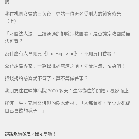
摘
我在桃園女監的日與夜－專訪一位匿名受刑人的鐵窗時光
（上）
「財團法人法」三讀通過卻排除宗教團體，是否讓宗教團體無
法可管？
為什麼有人寧願買《The Big Issue》，不願買口香糖？
公益組織專家：一窩蜂批評慈濟之前，先釐清流言蜚語吧！
把錢捐給慈濟就不管了，算不算做善事？
我朋友住在精神病院 3000 多天：生命從住院開始，戞然而止
搖滾一生、充實又狼狽的樹木希林：「人都會死，至少要死成
自己喜歡的樣子。」
認識永續發展，鎖定專欄！