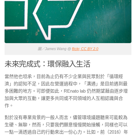
圖／James Wang @
flickr, CC BY 2.0
未來完成式：環保融入生活
當然他也坦承，目前為止仍有不少企業與民眾對於「循環經
濟」的認知不足，因此在營運過程中，「溝通」是目前遇到最
多困難的地方。可即便如此，REnato lab
仍然期望藉由逐步增
加與大眾的互動，讓更多共同或不同領域的人互相認識與合
作。
對於沒有專業背景的一般人而言，儘管環境議題聽來可能較為
生硬、無聊，然而，只要我們願意慢慢開始接觸，同樣也可以
一點一滴透過自己的行動來出一份心力。比如，
前（2016）年