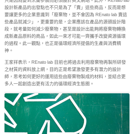
只是因為要到米蘭參展而必須設計英文網站。此外，REnato lab
設計新產品的出發點也不只是為了「賣」這些商品，反而是想
要讓更多的企業意識到「廢棄物，並不會因為 REnato lab
賣這
些產品就減少」，更重要的是，企業應該在產品的源頭設計階
段，就考量如何減少廢棄物，甚至是設計出能夠將廢棄物轉換
成新產品原料的商品，如此一來才可能一齊攜手改變資源循環
的過程。此一觀點，也正是循環經濟所提倡的生產與消費精
神。
王家祥表示，REnato lab
目前也將過去利用廢棄物再製所研發
之材
質的資料放上網，目的正是希望激發更多有潛力的設計
師，思考如何更好的運用這些由廢棄物製成的材料，並結合更
多人一起創造出更有活力的循環經濟生態圈。