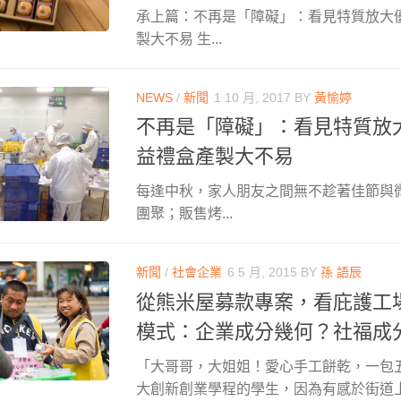
承上篇：不再是「障礙」：看見特質放大
製大不易 生...
NEWS
/
新聞
1 10 月, 2017
BY
黃愉婷
不再是「障礙」：看見特質放
益禮盒產製大不易
每逢中秋，家人朋友之間無不趁著佳節與
團聚；販售烤...
新聞
/
社會企業
6 5 月, 2015
BY
孫 語辰
從熊米屋募款專案，看庇護工
模式：企業成分幾何？社福成
「大哥哥，大姐姐！愛心手工餅乾，一包
大創新創業學程的學生，因為有感於街道