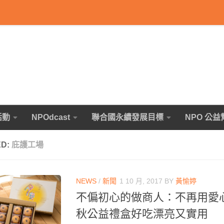
活動
NPOdcast
聯合國永續發展目標
NPO 公益
ED:
庇護工場
NEWS
/
新聞
1 10 月, 2017
BY
黃愉婷
不偏初心的做商人：不再用愛
秋公益禮盒好吃漂亮又實用