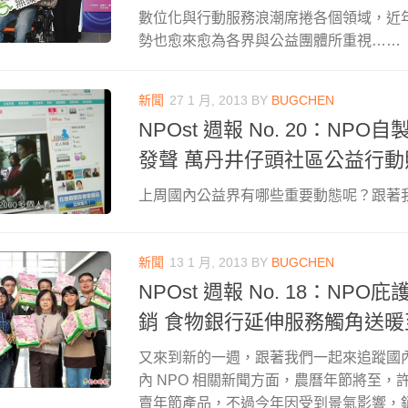
數位化與行動服務浪潮席捲各個領域，近
勢也愈來愈為各界與公益團體所重視……
新聞
27 1 月, 2013
BY
BUGCHEN
NPOst 週報 No. 20：NP
發聲 萬丹井仔頭社區公益行
上周國內公益界有哪些重要動態呢？跟著
新聞
13 1 月, 2013
BY
BUGCHEN
NPOst 週報 No. 18：NP
銷 食物銀行延伸服務觸角送暖
又來到新的一週，跟著我們一起來追蹤國
內 NPO 相關新聞方面，農曆年節將至，
賣年節產品，不過今年因受到景氣影響，