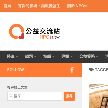
首頁
有你的參與，讓改變發生
關於 NPOst
Skip to content
時事
議題
特輯
專欄
公益策略
FOLLOW:
TAGG
搜尋站上文章
搜
尋
關