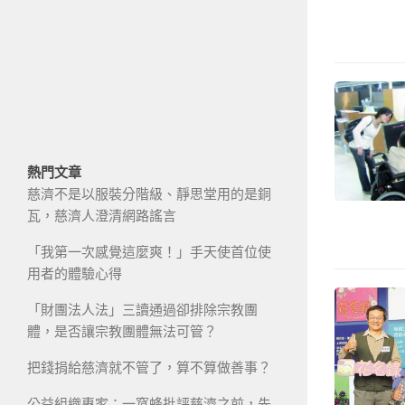
熱門文章
慈濟不是以服裝分階級、靜思堂用的是銅
瓦，慈濟人澄清網路謠言
「我第一次感覺這麼爽！」手天使首位使
用者的體驗心得
「財團法人法」三讀通過卻排除宗教團
體，是否讓宗教團體無法可管？
把錢捐給慈濟就不管了，算不算做善事？
公益組織專家：一窩蜂批評慈濟之前，先