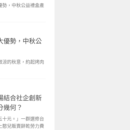
優勢，中秋公益禮盒產
大優勢，中秋公
微涼的秋意，約起烤肉
場結合社企創新
分幾何？
五十元。」一群選修台
上憨兒販賣餅乾勞力費