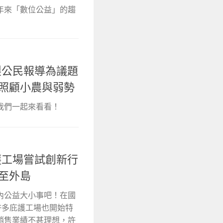
年來「數位公益」的趨
O自製公民報導為議題
動照顧小農與弱勢
我們一起來看看！
O庇護工場嘗試創新行
至外島
內公益大小事吧！在國
許多庇護工場也開始特
銷售業績不甚理想，許