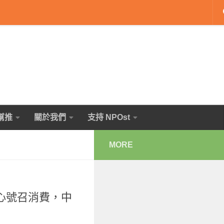
幫推
關於我們
支持 NPOst
MORE
心號召消費，中