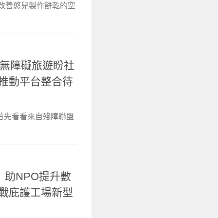
，改善憨兒製作餅乾的空
無礙推無障礙旅遊盼社
府推動平台整合待
首先看看來自殘障聯盟
無限」助NPO提升數
挑戰庇護工場新型