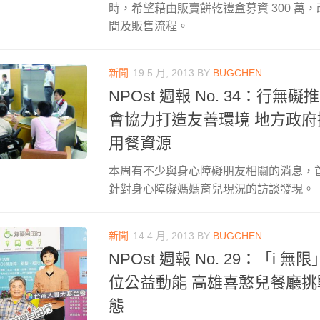
時，希望藉由販賣餅乾禮盒募資 300 萬
間及販售流程。
新聞
19 5 月, 2013
BY
BUGCHEN
NPOst 週報 No. 34：行
會協力打造友善環境 地方政
用餐資源
本周有不少與身心障礙朋友相關的消息，
針對身心障礙媽媽育兒現況的訪談發現。
新聞
14 4 月, 2013
BY
BUGCHEN
NPOst 週報 No. 29：「i 
位公益動能 高雄喜憨兒餐廳
態