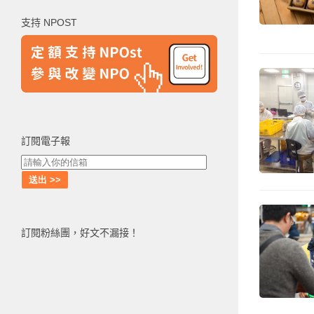
鍵
支持 NPOST
字:
訂閱電子報
訂閱粉絲團，好文不漏接！