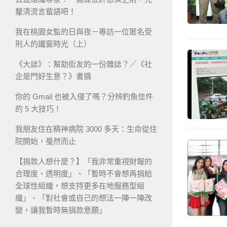
釐清流言蜚語吧！
我在桃園女監的日與夜－專訪一位匿名受
刑人的鐵窗時光（上）
《大誌》：幫助街友的一份雜誌？／《社
企是門好生意？》書摘
你的 Gmail 也被入侵了嗎？分辨釣魚信件
的 5 大技巧！
我朋友住在精神病院 3000 多天：生命從住
院開始，戞然而止
【捐款人想什麼？】「我非常重視財報的
合理度、透明度」、「暫時不會想再捐給
全球性組織，想支持更多在地服務型組
織」、「對社會或自己的想法一陣一陣改
變，讓我暫時無捐款意願」