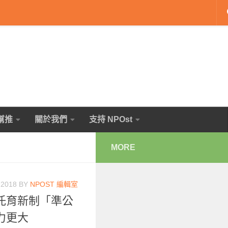
幫推
關於我們
支持 NPOst
MORE
 2018
BY
NPOST 編輯室
托育新制「準公
力更大