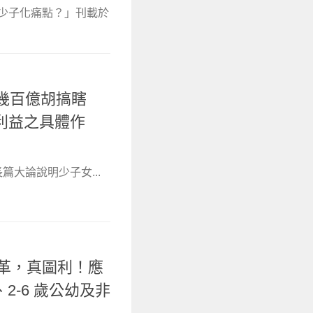
決少子化痛點？」刊載於
 幾百億胡搞瞎
利益之具體作
大論說明少子女...
改革，真圖利！應
、2-6 歲公幼及非