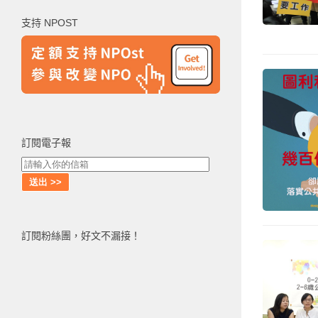
鍵
支持 NPOST
字:
訂閱電子報
訂閱粉絲團，好文不漏接！