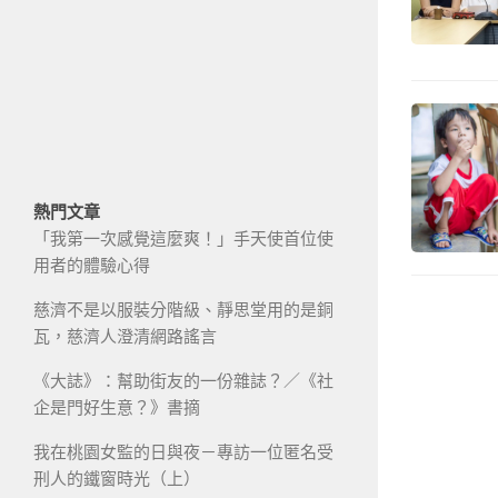
熱門文章
「我第一次感覺這麼爽！」手天使首位使
用者的體驗心得
慈濟不是以服裝分階級、靜思堂用的是銅
瓦，慈濟人澄清網路謠言
《大誌》：幫助街友的一份雜誌？／《社
企是門好生意？》書摘
我在桃園女監的日與夜－專訪一位匿名受
刑人的鐵窗時光（上）