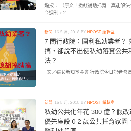
編按： （原文「撒錢補助托育，真能解
今週刊，2...
新聞
16 5 月, 2018
BY
NPOST 編輯室
7 問行政院：圖利私幼業者？
搞，卻說不出使私幼落實公共
法？
文／婦女新知基金會 行政院今日記者會長篇
新聞
15 5 月, 2018
BY
NPOST 編輯室
私幼公共化年花 300 億？假
優先廣設 0-2 歲公共托育家園