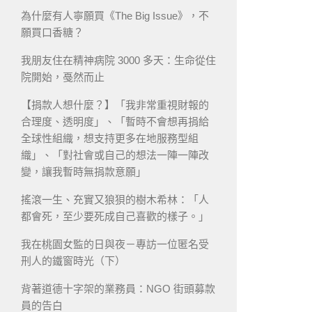
為什麼有人寧願買《The Big Issue》，不
願買口香糖？
我朋友住在精神病院 3000 多天：生命從住
院開始，戞然而止
【捐款人想什麼？】「我非常重視財報的
合理度、透明度」、「暫時不會想再捐給
全球性組織，想支持更多在地服務型組
織」、「對社會或自己的想法一陣一陣改
變，讓我暫時無捐款意願」
搖滾一生、充實又狼狽的樹木希林：「人
都會死，至少要死成自己喜歡的樣子。」
我在桃園女監的日與夜－專訪一位匿名受
刑人的鐵窗時光（下）
背著道德十字架的業務員：NGO 街頭募款
員的告白