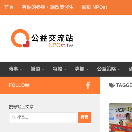
首頁
有你的參與，讓改變發生
關於 NPOst
Skip to content
時事
議題
特輯
專欄
公益策略
FOLLOW:
TAGG
搜尋站上文章
搜
尋
關