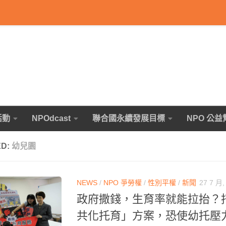
活動
NPOdcast
聯合國永續發展目標
NPO 公益
ED:
幼兒園
NEWS
/
NPO 爭勞權
/
性別平權
/
新聞
27 7 月,
政府撒錢，生育率就能拉抬？
共化托育」方案，恐使幼托壓