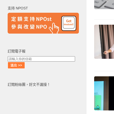
鍵
支持 NPOST
字:
訂閱電子報
訂閱粉絲團，好文不漏接！