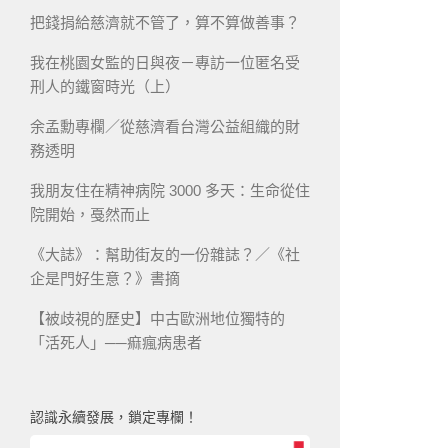
把錢捐給慈濟就不管了，算不算做善事？
我在桃園女監的日與夜－專訪一位匿名受
刑人的鐵窗時光（上）
余孟勳專欄／從慈濟看台灣公益組織的財
務透明
我朋友住在精神病院 3000 多天：生命從住
院開始，戞然而止
《大誌》：幫助街友的一份雜誌？／《社
企是門好生意？》書摘
【被歧視的歷史】中古歐洲地位獨特的
「活死人」──痲瘋病患者
認識永續發展，鎖定專欄！