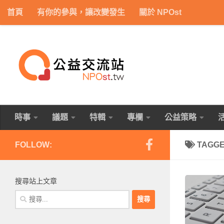
首頁
有你的參與，讓改變發生
關於 NPOst
Skip to content
時事
議題
特輯
專欄
公益策略
FOLLOW:
TAGG
搜尋站上文章
搜
尋
關