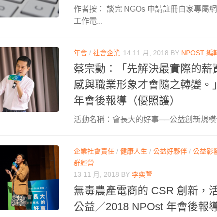
作者按： 談完 NGOs 申請註冊自家專
工作電...
年會
/
社會企業
14 11 月, 2018
BY
NPOST 編
蔡宗勳：「先解決最實際的薪
感與職業形象才會隨之轉變。」／2
年會後報導（優照護）
活動名稱：會長大的好事──公益創新規模化 Scal
企業社會責任
/
健康人生
/
公益好夥伴
/
公益影
群經營
13 11 月, 2018
BY
李奕萱
無毒農產電商的 CSR 創新，
公益／2018 NPOst 年會後