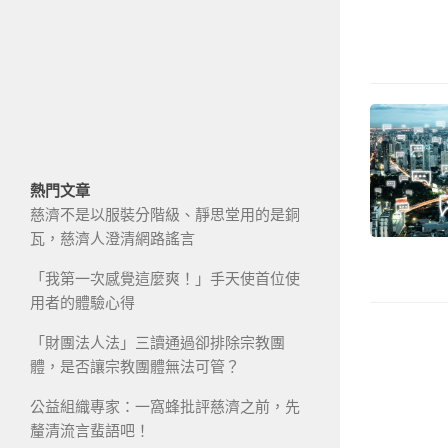
熱門文章
慈濟不是以服裝分階級、靜思堂用的是銅
瓦，慈濟人澄清網路謠言
「我第一次感覺這麼爽！」手天使首位使
用者的體驗心得
「財團法人法」三讀通過卻排除宗教團
體，是否讓宗教團體無法可管？
公益組織專家：一窩蜂批評慈濟之前，先
釐清流言蜚語吧！