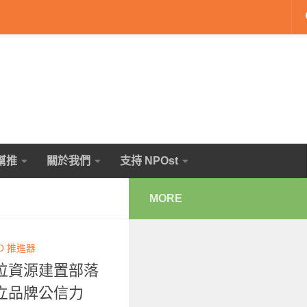
幫推
關於我們
支持 NPOst
MORE
O 推進器
位資源建置部落
立品牌公信力