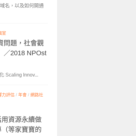
屬網域名，以及如何開通
輯室
資問題，社會觀
018 NPOst
ing Innov...
響力評估
/
年會
/
網路社
活用資源永續做
報導（等家寶寶的