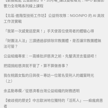
【數據賦能 公益創新】8、10月場_讓改變被看見：NPO 數據影
響力全攻略系列線上課程
【北區-進階型技術工作坊】公益特攻隊：NGO/NPO 的 AI 高效
工作流實戰
「我第一次感覺這麼爽！」手天使首位使用者的體驗心得
「財團法人法」三讀通過卻排除宗教團體，是否讓宗教團體無
法可管？
公益組織專家：一窩蜂批評慈濟之前，先釐清流言蜚語吧！
把錢捐給慈濟就不管了，算不算做善事？
我在桃園女監的日與夜－專訪一位匿名受刑人的鐵窗時光
（上）
余孟勳專欄／從慈濟看台灣公益組織的財務透明
【被歧視的歷史】中古歐洲地位獨特的「活死人」──痲瘋病患
者