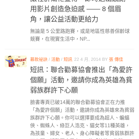
用影片創造急迫感 —— 8 個眉
角，讓公益活動更給力
無論是 5 公里路跑賽，或是地區性慈善保齡球
競賽，在現實生活中，NP...
募款祕訣
/
活動
/
短訊
22 4 月, 2014
BY
張 傳佳
短訊：聯合勸募協會推出「為愛許
個願」活動，邀請你成為英雄為貧
弱族群許下心願
臉書專頁已破14萬的聯合勸募協會正在力推
「為愛許個願」活動，邀請你成為英雄來為貧弱
族群許下心願。你可以選擇要成為超人、蝙蝠
俠、蜘蛛人、綠巨人浩克、貓女等11種英雄，
為孩童、婦女、老人、身心障礙者等貧弱族群許