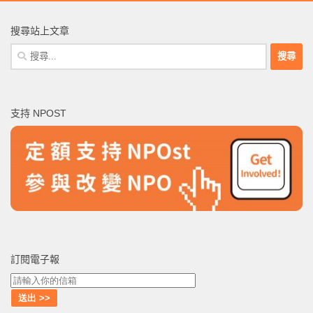
搜尋站上文章
搜
尋
關
鍵
支持 NPOST
字:
訂閱電子報