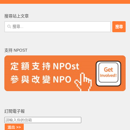
搜尋站上文章
搜
尋
關
鍵
支持 NPOST
字:
訂閱電子報