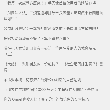
「我第一次感覺這麼爽！」手天使首位使用者的體驗心得
「財團法人法」三讀通過卻排除宗教團體，是否讓宗教團體無
法可管？
公益組織專家：一窩蜂批評慈濟之前，先釐清流言蜚語吧！
把錢捐給慈濟就不管了，算不算做善事？
我在桃園女監的日與夜－專訪一位匿名受刑人的鐵窗時光
（上）
《大誌》：幫助街友的一份雜誌？／《社企是門好生意？》書
摘
余孟勳專欄／從慈濟看台灣公益組織的財務透明
我朋友住在精神病院 3000 多天：生命從住院開始，戞然而止
你的 Gmail 也被入侵了嗎？分辨釣魚信件的 5 大技巧！