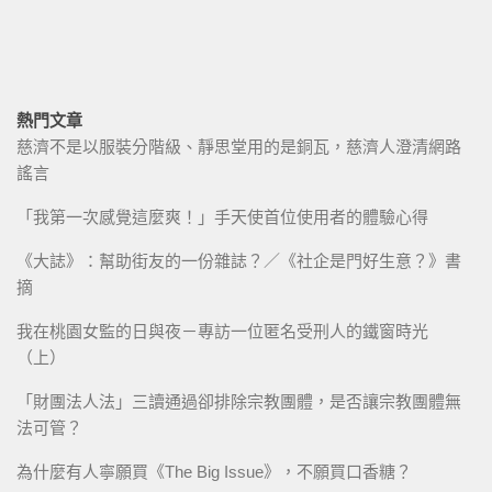
熱門文章
慈濟不是以服裝分階級、靜思堂用的是銅瓦，慈濟人澄清網路
謠言
「我第一次感覺這麼爽！」手天使首位使用者的體驗心得
《大誌》：幫助街友的一份雜誌？／《社企是門好生意？》書
摘
我在桃園女監的日與夜－專訪一位匿名受刑人的鐵窗時光
（上）
「財團法人法」三讀通過卻排除宗教團體，是否讓宗教團體無
法可管？
為什麼有人寧願買《The Big Issue》，不願買口香糖？