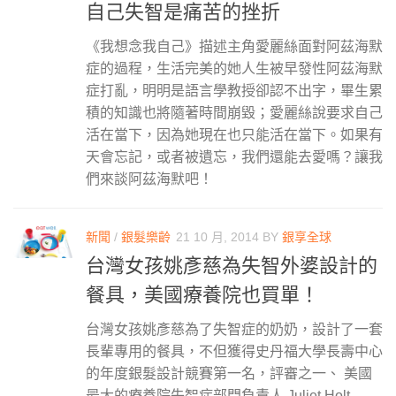
自己失智是痛苦的挫折
《我想念我自己》描述主角愛麗絲面對阿茲海默
症的過程，生活完美的她人生被早發性阿茲海默
症打亂，明明是語言學教授卻認不出字，畢生累
積的知識也將隨著時間崩毀；愛麗絲說要求自己
活在當下，因為她現在也只能活在當下。如果有
天會忘記，或者被遺忘，我們還能去愛嗎？讓我
們來談阿茲海默吧！
新聞
/
銀髮樂齡
21 10 月, 2014
BY
銀享全球
台灣女孩姚彥慈為失智外婆設計的
餐具，美國療養院也買單！
台灣女孩姚彥慈為了失智症的奶奶，設計了一套
長輩專用的餐具，不但獲得史丹福大學長壽中心
的年度銀髮設計競賽第一名，評審之一、 美國
最大的療養院失智症部門負責人 Juliet Holt