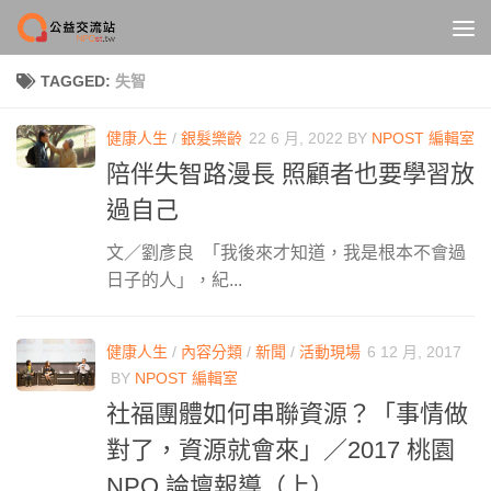
Skip to content
TAGGED:
失智
健康人生
/
銀髮樂齡
22 6 月, 2022
BY
NPOST 編輯室
陪伴失智路漫長 照顧者也要學習放
過自己
文／劉彥良 「我後來才知道，我是根本不會過
日子的人」，紀...
健康人生
/
內容分類
/
新聞
/
活動現場
6 12 月, 2017
BY
NPOST 編輯室
社福團體如何串聯資源？「事情做
對了，資源就會來」／2017 桃園
NPO 論壇報導（上）