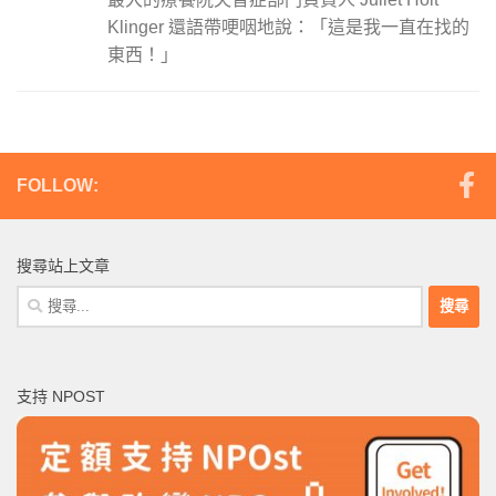
Klinger 還語帶哽咽地說：「這是我一直在找的
東西！」
FOLLOW:
搜尋站上文章
搜
尋
關
鍵
支持 NPOST
字: