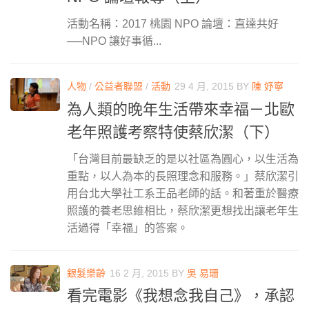
活動名稱：2017 桃園 NPO 論壇：直達共好
──NPO 讓好事循...
人物
/
公益者聯盟
/
活動
29 4 月, 2015
BY
陳 妤寧
為人類的晚年生活帶來幸福－北歐
老年照護考察特使蔡欣潔（下）
「台灣目前最缺乏的是以社區為圓心，以生活為
重點，以人為本的長照理念和服務。」蔡欣潔引
用台北大學社工系王品老師的話。和著重於醫療
照護的養老思維相比，蔡欣潔更想找出讓老年生
活過得「幸福」的答案。
銀髮樂齡
16 2 月, 2015
BY
吳 易珊
看完電影《我想念我自己》，承認