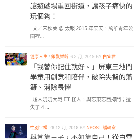
讓遊戲場重回街道，讓孩子痛快的
玩個夠！
文／宋秋美 @ 太報 2015 年某天，萬華青年公
園裡...
健康人生
/
銀髮樂齡
6 3 月, 2019
BY
白宜君
「我替你記住就好。」屏東三地門
學童用創意和陪伴，破除失智的藩
籬、消除畏懼
超人奶奶大戰 ET 怪人，與忘東忘西搏鬥；遺
失了 4 ...
性別平權
26 12 月, 2018
BY
NPOST 編輯室
與其靠王子，不如靠自己！從白雪