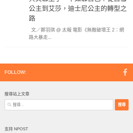
公主到艾莎，迪士尼公主的轉型之
路
文／鄭羽琪 @ 太報 電影《無敵破壞王 2：網
路大暴走...
FOLLOW:
搜尋站上文章
搜
尋
關
鍵
支持 NPOST
字: