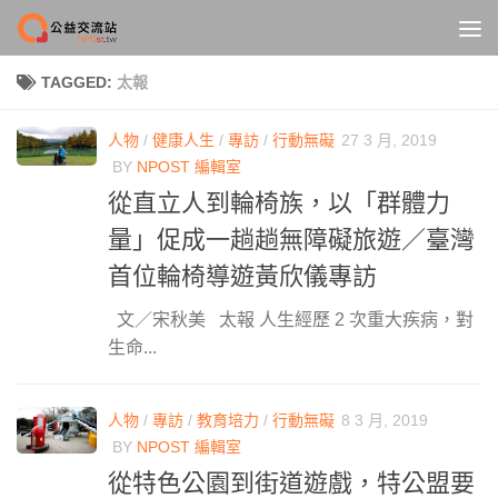
Skip to content
TAGGED:
太報
人物
/
健康人生
/
專訪
/
行動無礙
27 3 月, 2019
BY
NPOST 編輯室
從直立人到輪椅族，以「群體力
量」促成一趟趟無障礙旅遊／臺灣
首位輪椅導遊黃欣儀專訪
文／宋秋美 太報 人生經歷 2 次重大疾病，對
生命...
人物
/
專訪
/
教育培力
/
行動無礙
8 3 月, 2019
BY
NPOST 編輯室
從特色公園到街道遊戲，特公盟要