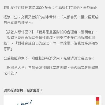
我朋友住在精神病院 3000 多天：生命從住院開始，戞然而止
搖滾一生、充實又狼狽的樹木希林：「人都會死，至少要死成
自己喜歡的樣子。」
【捐款人想什麼？】「我非常重視財報的合理度、透明度」、
「暫時不會想再捐給全球性組織，想支持更多在地服務型組
織」、「對社會或自己的想法一陣一陣改變，讓我暫時無捐款
意願」
公益組織專家：一窩蜂批評慈濟之前，先釐清流言蜚語吧！
「財團法人法」三讀通過卻排除宗教團體，是否讓宗教團體無
法可管？
認識永續發展，鎖定專欄！