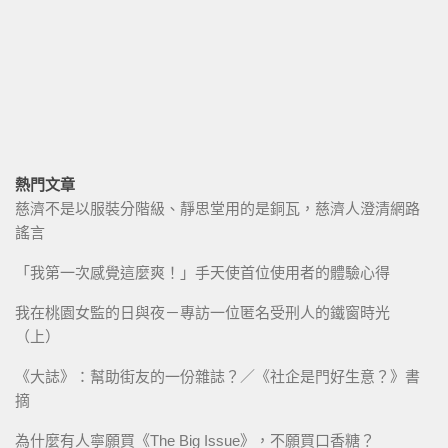
熱門文章
慈濟不是以服裝分階級、靜思堂用的是銅瓦，慈濟人澄清網路
謠言
「我第一次感覺這麼爽！」手天使首位使用者的體驗心得
我在桃園女監的日與夜－專訪一位匿名受刑人的鐵窗時光
（上）
《大誌》：幫助街友的一份雜誌？／《社企是門好生意？》書
摘
為什麼有人寧願買《The Big Issue》，不願買口香糖？