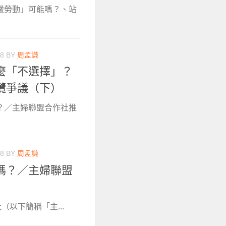
嚴勞動」可能嗎？、站
18
BY
周孟謙
麼「不選擇」？
攬爭議（下）
？／主婦聯盟合作社推
18
BY
周孟謙
嗎？／主婦聯盟
）
社（以下簡稱「主...