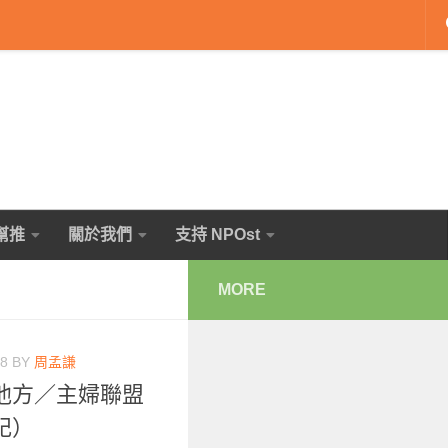
幫推
關於我們
支持 NPOst
MORE
18
BY
周孟謙
他方／主婦聯盟
後記）