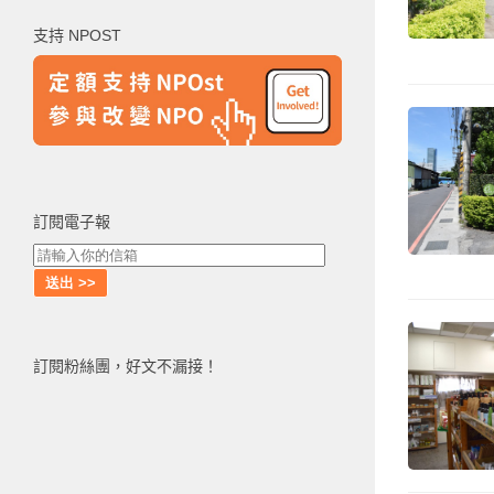
鍵
支持 NPOST
字:
訂閱電子報
訂閱粉絲團，好文不漏接！