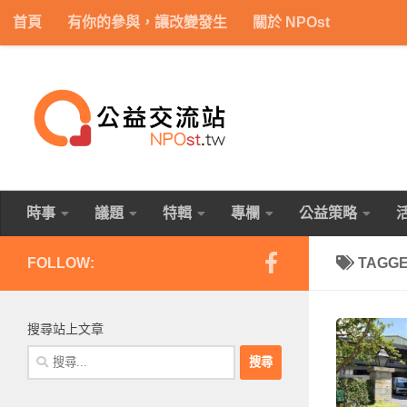
首頁
有你的參與，讓改變發生
關於 NPOst
Skip to content
時事
議題
特輯
專欄
公益策略
FOLLOW:
TAGG
搜尋站上文章
搜
尋
關