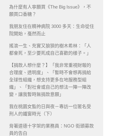
為什麼有人寧願買《The Big Issue》，不
願買口香糖？
我朋友住在精神病院 3000 多天：生命從住
院開始，戞然而止
搖滾一生、充實又狼狽的樹木希林：「人
都會死，至少要死成自己喜歡的樣子。」
【捐款人想什麼？】「我非常重視財報的
合理度、透明度」、「暫時不會想再捐給
全球性組織，想支持更多在地服務型組
織」、「對社會或自己的想法一陣一陣改
變，讓我暫時無捐款意願」
我在桃園女監的日與夜－專訪一位匿名受
刑人的鐵窗時光（下）
背著道德十字架的業務員：NGO 街頭募款
員的告白