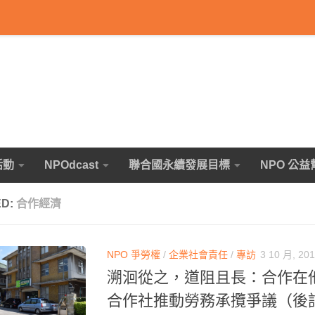
活動
NPOdcast
聯合國永續發展目標
NPO 公益
ED:
合作經濟
NPO 爭勞權
/
企業社會責任
/
專訪
3 10 月, 20
溯洄從之，道阻且長：合作在
合作社推動勞務承攬爭議（