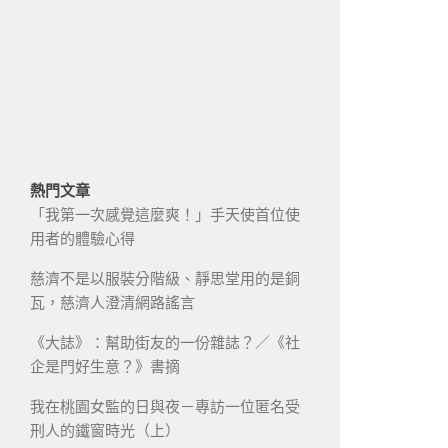
熱門文章
「我第一次感覺這麼爽！」手天使首位使
用者的體驗心得
慈濟不是以服裝分階級、靜思堂用的是銅
瓦，慈濟人澄清網路謠言
《大誌》：幫助街友的一份雜誌？／《社
企是門好生意？》書摘
我在桃園女監的日與夜－專訪一位匿名受
刑人的鐵窗時光（上）