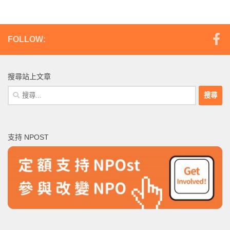
FOLLOW:
搜尋站上文章
搜
尋
關
鍵
支持 NPOST
字: