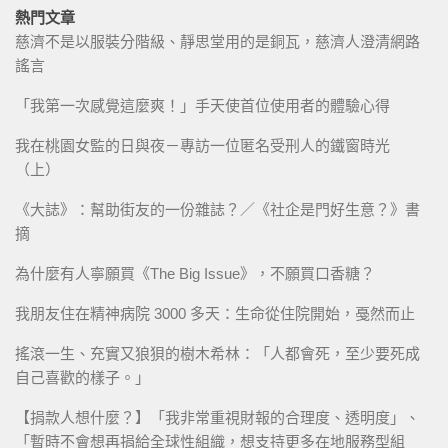
熱門文章
慈濟不是以服裝分階級、靜思堂用的是銅瓦，慈濟人澄清網路
謠言
「我第一次感覺這麼爽！」手天使首位使用者的體驗心得
我在桃園女監的日與夜－專訪一位匿名受刑人的鐵窗時光
（上）
《大誌》：幫助街友的一份雜誌？／《社企是門好生意？》書
摘
為什麼有人寧願買《The Big Issue》，不願買口香糖？
我朋友住在精神病院 3000 多天：生命從住院開始，戞然而止
搖滾一生、充實又狼狽的樹木希林：「人都會死，至少要死成
自己喜歡的樣子。」
【捐款人想什麼？】「我非常重視財報的合理度、透明度」、
「暫時不會想再捐給全球性組織，想支持更多在地服務型組