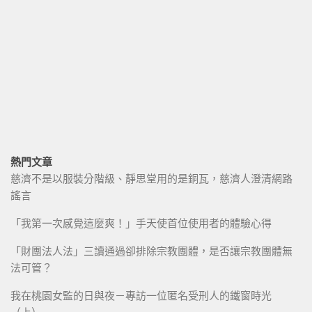
熱門文章
慈濟不是以服裝分階級、靜思堂用的是銅瓦，慈濟人澄清網路
謠言
「我第一次感覺這麼爽！」手天使首位使用者的體驗心得
「財團法人法」三讀通過卻排除宗教團體，是否讓宗教團體無
法可管？
我在桃園女監的日與夜－專訪一位匿名受刑人的鐵窗時光