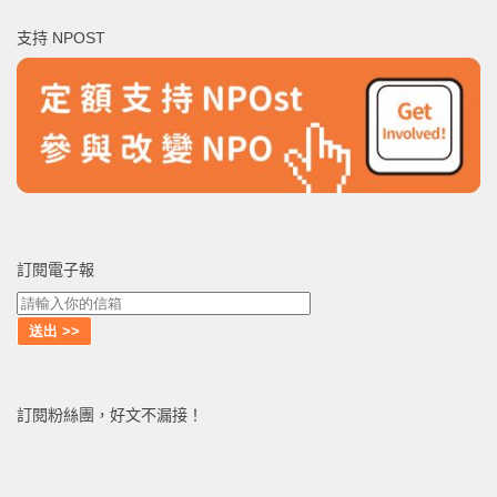
鍵
支持 NPOST
字:
訂閱電子報
訂閱粉絲團，好文不漏接！