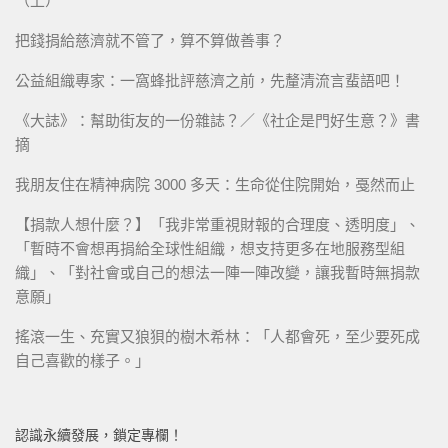
（上）
把錢捐給慈濟就不管了，算不算做善事？
公益組織專家：一窩蜂批評慈濟之前，先釐清流言蜚語吧！
《大誌》：幫助街友的一份雜誌？／《社企是門好生意？》書
摘
我朋友住在精神病院 3000 多天：生命從住院開始，戞然而止
【捐款人想什麼？】「我非常重視財報的合理度、透明度」、
「暫時不會想再捐給全球性組織，想支持更多在地服務型組
織」、「對社會或自己的想法一陣一陣改變，讓我暫時無捐款
意願」
搖滾一生、充實又狼狽的樹木希林：「人都會死，至少要死成
自己喜歡的樣子。」
認識永續發展，鎖定專欄！