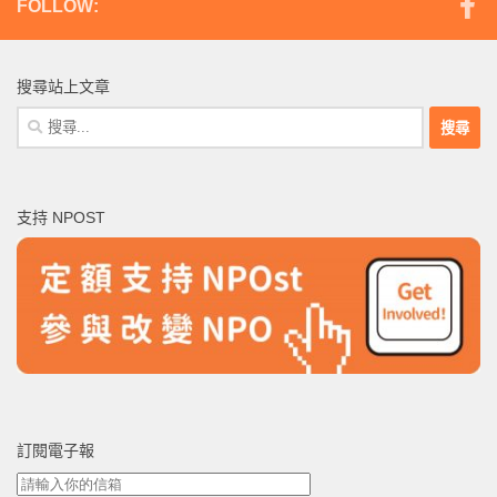
FOLLOW:
搜尋站上文章
搜
尋
關
鍵
支持 NPOST
字:
訂閱電子報