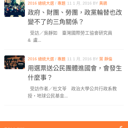
2016 總統大選
/
專題
11 1 月, 2016
BY
黃鵑
政府、財團、勞團，政黨輪替也改
變不了的三角關係？
受訪／吳靜如 臺灣國際勞工協會研究員
& 盧...
2016 總統大選
/
專題
11 1 月, 2016
BY
葉 靜倫
用選票送公民團體進國會，會發生
什麼事？
受訪作者／杜文苓 政治大學公共行政系教
授‧地球公民基金...