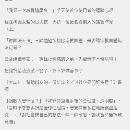
「我第一次感覺這麼爽！」手天使首位使用者的體驗心得
我在桃園女監的日與夜－專訪一位匿名受刑人的鐵窗時光
（上）
「財團法人法」三讀通過卻排除宗教團體，是否讓宗教團體無
法可管？
公益組織專家：一窩蜂批評慈濟之前，先釐清流言蜚語吧！
把錢捐給慈濟就不管了，算不算做善事？
《大誌》：幫助街友的一份雜誌？／《社企是門好生意？》書
摘
【捐款人想什麼？】「我非常重視財報的合理度、透明度」、
「暫時不會想再捐給全球性組織，想支持更多在地服務型組
織」、「對社會或自己的想法一陣一陣改變，讓我暫時無捐款
意願」