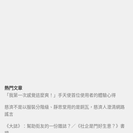
熱門文章
「我第一次感覺這麼爽！」手天使首位使用者的體驗心得
慈濟不是以服裝分階級、靜思堂用的是銅瓦，慈濟人澄清網路
謠言
《大誌》：幫助街友的一份雜誌？／《社企是門好生意？》書