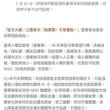
1 月 16 日，即使我們都能預料臺灣未來的總統是誰，但
我們不能不出門投票。
「這次大選，立委席次（政黨票）才是重點。」
臺權會祕書長
邱伊翎如是說。
臺灣人權促進會（臺權會），30 年來投注集會遊行權、言論自
由、隱私權、難民庇護權，協助個案，倡議修法，推動國際公
約國內法化。臺權會目前是一個僅六人正職、兩人兼職的組
織，聽起來很小，卻是倡議臺灣人權的要角，也是如今民間
NGO（非政府組織）的常態。
九○年代末期開始，包括國家能全面掌控個資的國民卡、可能洩
露個人隱私病歷的健保 IC 卡、強迫按指紋的換身分證政策等，
臺權會聯合其他 NGO 團體逐一抗爭阻擋。近年來的桃園航空城
反迫遷與居住權倡議、難民庇護、反課綱、原住民權益等，臺
權會也與各地的反迫遷自救會、勞工團體、性別平權團體、身
心障礙者與原住民權利團體等合作協調，不遺餘力。