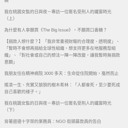
摘
我在桃園女監的日與夜－專訪一位匿名受刑人的鐵窗時光
（上）
為什麼有人寧願買《The Big Issue》，不願買口香糖？
【捐款人想什麼？】「我非常重視財報的合理度、透明度」、
「暫時不會想再捐給全球性組織，想支持更多在地服務型組
織」、「對社會或自己的想法一陣一陣改變，讓我暫時無捐款
意願」
我朋友住在精神病院 3000 多天：生命從住院開始，戞然而止
搖滾一生、充實又狼狽的樹木希林：「人都會死，至少要死成
自己喜歡的樣子。」
我在桃園女監的日與夜－專訪一位匿名受刑人的鐵窗時光
（下）
背著道德十字架的業務員：NGO 街頭募款員的告白