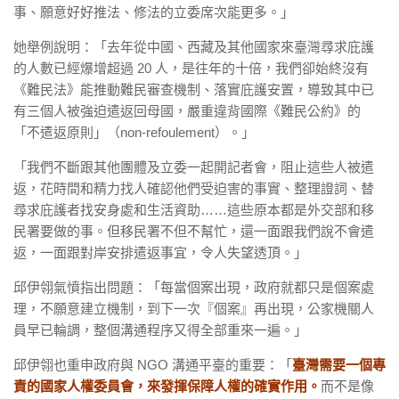
事、願意好好推法、修法的立委席次能更多。」
她舉例說明：「去年從中國、西藏及其他國家來臺灣尋求庇護
的人數已經爆增超過 20 人，是往年的十倍，我們卻始終沒有
《難民法》能推動難民審查機制、落實庇護安置，導致其中已
有三個人被強迫遣返回母國，嚴重違背國際《難民公約》的
「不遣返原則」（non-refoulement）。」
「我們不斷跟其他團體及立委一起開記者會，阻止這些人被遣
返，花時間和精力找人確認他們受迫害的事實、整理證詞、替
尋求庇護者找安身處和生活資助……這些原本都是外交部和移
民署要做的事。但移民署不但不幫忙，還一面跟我們說不會遣
返，一面跟對岸安排遣返事宜，令人失望透頂。」
邱伊翎氣憤指出問題：「每當個案出現，政府就都只是個案處
理，不願意建立機制，到下一次『個案』再出現，公家機關人
員早已輪調，整個溝通程序又得全部重來一遍。」
邱伊翎也重申政府與 NGO 溝通平臺的重要：「
臺灣需要一個專
責的國家人權委員會，來發揮保障人權的確實作用。
而不是像