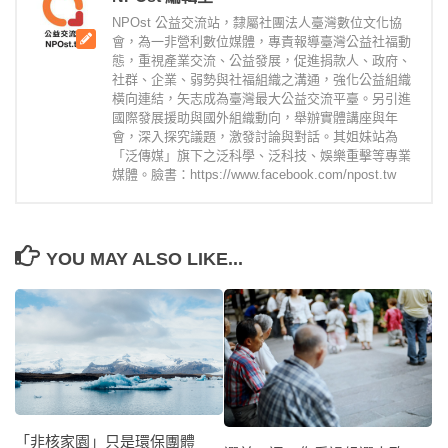
NPOst 公益交流站，隸屬社團法人臺灣數位文化協
會，為一非營利數位媒體，專責報導臺灣公益社福動
態，重視產業交流、公益發展，促進捐款人、政府、
社群、企業、弱勢與社福組織之溝通，強化公益組織
橫向連結，矢志成為臺灣最大公益交流平臺。另引進
國際發展援助與國外組織動向，舉辦實體講座與年
會，深入探究議題，激發討論與對話。其姐妹站為
「泛傳媒」旗下之泛科學、泛科技、娛樂重擊等專業
媒體。臉書：https://www.facebook.com/npost.tw
YOU MAY ALSO LIKE...
「非核家園」只是環保團體