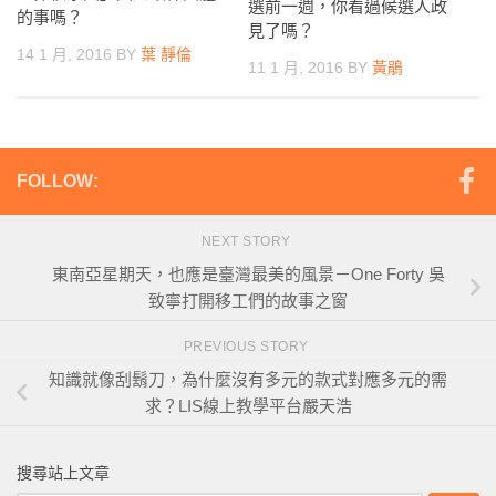
選前一週，你看過候選人政
的事嗎？
見了嗎？
14 1 月, 2016
BY
葉 靜倫
11 1 月, 2016
BY
黃鵑
FOLLOW:
NEXT STORY
東南亞星期天，也應是臺灣最美的風景－One Forty 吳
致寧打開移工們的故事之窗
PREVIOUS STORY
知識就像刮鬍刀，為什麼沒有多元的款式對應多元的需
求？LIS線上教學平台嚴天浩
搜尋站上文章