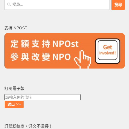
搜
尋
關
鍵
支持 NPOST
字:
訂閱電子報
訂閱粉絲團，好文不漏接！