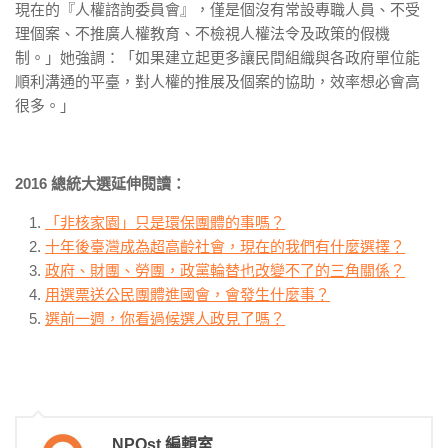
現在的『人權諮詢委員會』，僅是個沒有常設專職人員、不受
理個案、不推廣人權教育、不檢視人權法令及政策的假機
制。」她強調：「如果建立起更多讓民間組織與各政府單位能
順利溝通的平臺，對人權的推展及個案的協助，效率想必會高
很多。」
2016 總統大選延伸閱讀：
「非核家園」只是環保團體的事嗎？
十年後臺灣成為超高齡社會，現在的我們有什麼選擇？
政府、財團、勞團，政黨輪替也改變不了的三角關係？
用選票送公民團體進國會，會發生什麼事？
選前一週，你看過候選人政見了嗎？
NPOst 編輯室