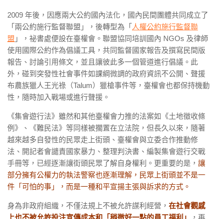
2009 年後，因應兩大公約國內法化，國內民間團體共同成立了
「兩公約施行監督聯盟」，後轉型為「
人權公約施行監督聯
盟
」，祕書處便設在臺權會。
聯盟
協同培訓國內 NGOs 及律師
使用國際公約作為倡議工具，共同監督國家報告及撰寫民間版
報告、討論引用條文，並且讓彼此多一個管道進行倡議。
此
外，碰到突發性社會事件如課綱微調的政府資訊不公開、聲援
布農族獵人王光祿（Talum）獵槍事件
等，臺權會也都保持機動
性，隨時加入戰場或進行聲援。
《集會遊行法》雖然和其他臺權會力推的法案如《土地徵收條
例》、《難民法》等同樣被擱置在立法院，但長久以來，隨著
越來越多自發性的民眾走上街頭、臺權會與立委合作推動修
法、開記者會譴責國家暴力、整理判決書、編製集會遊行交戰
手冊等，已經逐漸讓街頭民眾了解自身權利。更重要的是，
讓
部分擁有公權力的執法警察也逐漸理解，民眾上街頭並不是一
件「可怕的事」，而是一種和平宣揚主張與訴求的方式。
身為非政府組織，不僅法規上不被允許謀利經營，
在社會觀感
上也不被允許投注宣傳成本和「稍微好一點的員工福利」
，再