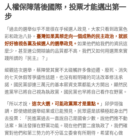
人權保障落後國際，投票才能邁出第一
步
「過去的選舉似乎不是很在乎候選人政見，大家只看到政黨色
彩和政治八卦。
臺灣如果真想走向一個成熟的民主政治，就該
好好檢視各黨及候選人的選舉政見。
如果他們給我們的資訊這
麼少，甚至連公開辯論的品質都不高，我們又如何用選票來實
踐所謂的『民主』？」
縱觀這次選舉，蔡陣營其實不太碰觸許多像迫遷、廢死、消失
的七天休假等爭議性話題，也沒有較明確的司法改革修法承
諾，國民黨卻連三萬元的基本薪資支票都能大方開出，顯然民
進黨早已將自己視為執政黨，國民黨也早將自己看作在野黨。
「所以才說，
這次大選，可能政黨票才是重點。
」邱伊翎強
調，即使總統選舉結果或已能預見，民眾還是該積極起身出門
去投票：「民進黨過去一直說自己是國會少數，說他們推不動
法案，無法發揮在野黨功能。現在他們要二度執政了，我們確
實對他們和第三勢力的不分區立委會有所期待，希望有心做