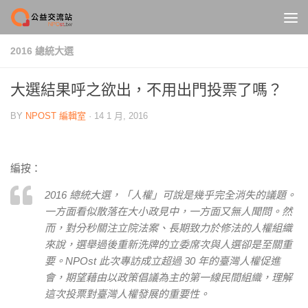
Skip to content
2016 總統大選
大選結果呼之欲出，不用出門投票了嗎？
BY
NPOST 編輯室
·
14 1 月, 2016
編按：
2016 總統大選，「人權」可說是幾乎完全消失的議題。
一方面看似散落在大小政見中，一方面又無人聞問。然
而，對分秒關注立院法案、長期致力於修法的人權組織
來說，選舉過後重新洗牌的立委席次與人選卻是至關重
要。NPOst 此次專訪成立超過 30 年的臺灣人權促進
會，期望藉由以政策倡議為主的第一線民間組織，理解
這次投票對臺灣人權發展的重要性。