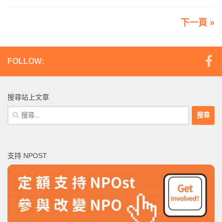
下一頁 »
FOLLOW:
搜尋站上文章
搜
尋
關
鍵
支持 NPOST
字: