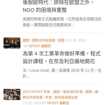
後脫歐時代：排除在歐盟之外，
NGO 的困境與重整
英國何時會正式脫離歐盟，已然成為全球關注的
焦點。實際脫歐的日期歷經多...
國際
/
國際合作與發展
/
新聞
21 8 月, 2019
BY
NPOST 編輯室
為第 4 次工業革命做好準備，程式
設計課程，在奈及利亞遍地開花
文／Linus Unah 譯／金建寧 2018 年 11 月，位
於...
2019 NPOST 年會：撐起一個地球的好事
/
國際
/
國
際合作與發展
/
年會
/
新科技改變社會
2 8 月, 2019
BY
NPOST 編輯室