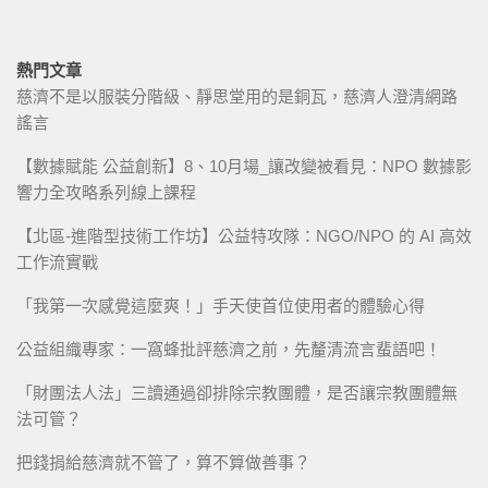
熱門文章
慈濟不是以服裝分階級、靜思堂用的是銅瓦，慈濟人澄清網路
謠言
【數據賦能 公益創新】8、10月場_讓改變被看見：NPO 數據影
響力全攻略系列線上課程
【北區-進階型技術工作坊】公益特攻隊：NGO/NPO 的 AI 高效
工作流實戰
「我第一次感覺這麼爽！」手天使首位使用者的體驗心得
公益組織專家：一窩蜂批評慈濟之前，先釐清流言蜚語吧！
「財團法人法」三讀通過卻排除宗教團體，是否讓宗教團體無
法可管？
把錢捐給慈濟就不管了，算不算做善事？