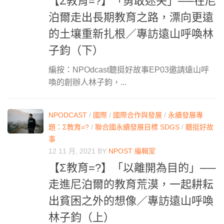
【Σ教育=?】「勇敢迷失」──在尼
泊爾走出長期教育之路，漂向更遠
的土壤重新扎根／專訪遠山呼喚林
子鈞（下）
編按：NPOdcast聽挺好故事EP03邀請遠山呼
喚的創辦人林子鈞，...
NPODCAST
/
國際
/
國際合作與發展
/
永續發展專
題：Σ教育=?
/
聯合國永續發展目標 SDGS
/
聽挺好故
事
12 11 月, 2021
BY
NPOST 編輯室
【Σ教育=?】「以離開為目的」──
走進尼泊爾的教育荒漠，一起耕耘
出貧困之外的想像／專訪遠山呼喚
林子鈞（上）