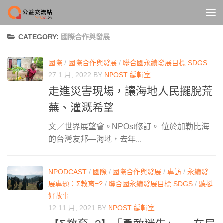
Skip to content
CATEGORY:
國際合作與發展
國際
/
國際合作與發展
/
聯合國永續發展目標 SDGS
27 1 月, 2022
BY
NPOST 編輯室
走進災害現場，讓海地人民擺脫荒
蕪、灌溉希望
文／世界展望會。NPOst修訂。 位於加勒比海
的台灣友邦—海地，去年...
NPODCAST
/
國際
/
國際合作與發展
/
專訪
/
永續發
展專題：Σ教育=?
/
聯合國永續發展目標 SDGS
/
聽挺
好故事
12 11 月, 2021
BY
NPOST 編輯室