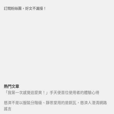
訂閱粉絲團，好文不漏接！
熱門文章
「我第一次感覺這麼爽！」手天使首位使用者的體驗心得
慈濟不是以服裝分階級、靜思堂用的是銅瓦，慈濟人澄清網路
謠言