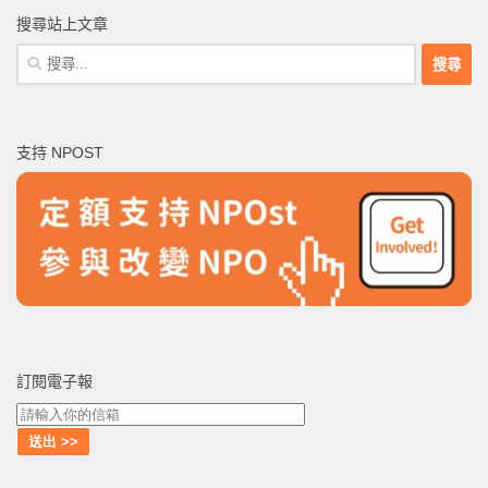
搜尋站上文章
搜
尋
關
鍵
支持 NPOST
字:
訂閱電子報