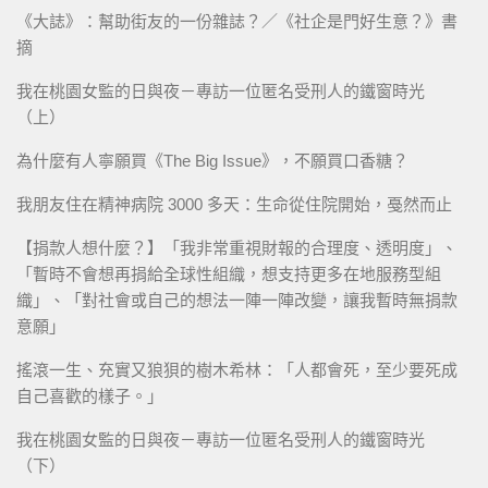
《大誌》：幫助街友的一份雜誌？／《社企是門好生意？》書
摘
我在桃園女監的日與夜－專訪一位匿名受刑人的鐵窗時光
（上）
為什麼有人寧願買《The Big Issue》，不願買口香糖？
我朋友住在精神病院 3000 多天：生命從住院開始，戞然而止
【捐款人想什麼？】「我非常重視財報的合理度、透明度」、
「暫時不會想再捐給全球性組織，想支持更多在地服務型組
織」、「對社會或自己的想法一陣一陣改變，讓我暫時無捐款
意願」
搖滾一生、充實又狼狽的樹木希林：「人都會死，至少要死成
自己喜歡的樣子。」
我在桃園女監的日與夜－專訪一位匿名受刑人的鐵窗時光
（下）