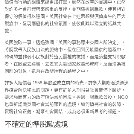
價值而行動的組織來說更加打擊。顯然在改革的實踐中，已然
對許多社會群體帶來嚴重的反挫，並期望透過脫歐，使其相對
保守的價值得以穩固。英國社會在上述思想與價值產生的巨大
裂痕中，呈現兩極化的社會氛圍，使彼此難以建立對話與共
識。
英國脫歐一事，透過強調「英國的事務應由英國人所決定」，
將脫歐帶入民族自決的脈絡中。但在回到民族國家的過程中，
體現的並非弱小民族對於殖民霸權的抗議，而是這些支持脫歐
者，在歐盟去疆域、去差異與超國家政體形成時，反而淪為被
剝削的對象，遺落在改變進程的路程之中。
許多人緬懷著 1958 年歐盟成立前的時光，許多人期盼著透過邊
界控管解決移民的問題，更有許多人期盼著社會能停下腳步，
要求強而有力的政府解決當前困境。透過一場脫歐公投， NGO
也重新認識英國社會當前艱難的處境，如何填補社會的裂隙、
實踐社會正義、凝聚社會團結，成為必須重新思考的課題。
不確定的準脫歐處境