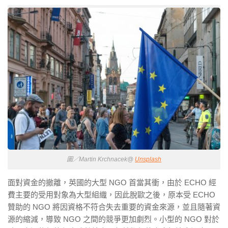
圖／Martin Krchnacek@
Unsplash
面對資金的撤離，英國的大型 NGO 首當其衝，由於 ECHO 經
費主要的受用對象為大型組織，因此脫歐之後，原本受 ECHO
贊助的 NGO 將因資格不符合失去重要的資金來源，並且隨著資
源的縮減，導致 NGO 之間的競爭更加劇烈。小型的 NGO 對於