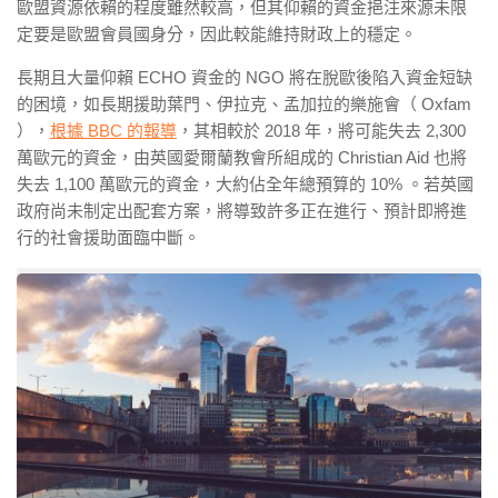
歐盟資源依賴的程度雖然較高，但其仰賴的資金挹注來源未限
定要是歐盟會員國身分，因此較能維持財政上的穩定。
長期且大量仰賴 ECHO 資金的 NGO 將在脫歐後陷入資金短缺
的困境，如長期援助葉門、伊拉克、孟加拉的樂施會（ Oxfam
），
根據 BBC 的報導
，其相較於 2018 年，將可能失去 2,300
萬歐元的資金，由英國愛爾蘭教會所組成的 Christian Aid 也將
失去 1,100 萬歐元的資金，大約佔全年總預算的 10% 。若英國
政府尚未制定出配套方案，將導致許多正在進行、預計即將進
行的社會援助面臨中斷。