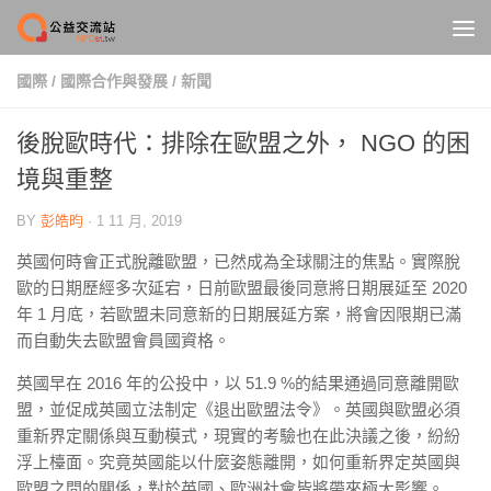
Skip to content
國際
/
國際合作與發展
/
新聞
後脫歐時代：排除在歐盟之外， NGO 的困
境與重整
BY
彭皓昀
·
1 11 月, 2019
英國何時會正式脫離歐盟，已然成為全球關注的焦點。實際脫
歐的日期歷經多次延宕，日前歐盟最後同意將日期展延至 2020
年 1 月底，若歐盟未同意新的日期展延方案，將會因限期已滿
而自動失去歐盟會員國資格。
英國早在 2016 年的公投中，以 51.9 %的結果通過同意離開歐
盟，並促成英國立法制定《退出歐盟法令》。英國與歐盟必須
重新界定關係與互動模式，現實的考驗也在此決議之後，紛紛
浮上檯面。究竟英國能以什麼姿態離開，如何重新界定英國與
歐盟之間的關係，對於英國、歐洲社會皆將帶來極大影響。