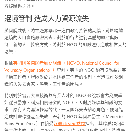
救援體系之外。
邊境管制 造成人力資源流失
英國脫歐後，將在邊界築起一道由政府控管的高牆，對於跨越
邊境的人口實施嚴密審查，對於旅行者進行具體的監控與限
制，新的人口控管方式，將對於 NGO 的組織運行造成相當大的
影響。
根據
英國國際自願者顧問組織（ NCVO, National Council for
Voluntary Organisations ）
統計，英國的 NGO 約有 5 %為非英
國籍工作者，脫歐對於非本國籍工作者的限制，將造成許多組
織陷入失去專家、學者、工作者的困境。
特別對於需要大量技術與專業人才的 NGO 來說影響尤為嚴重。
如從事醫療、科技相關研究的 NGO ，因對於經驗與知識的要
求，原有人力無法輕易替代，一旦團隊失去核心角色，便可能
造成計畫停擺甚至失敗。著名的 NGO 無國界醫生（ Médecins
Sans Frontières ）在接受
媒體 devex 訪問
指出，其聘雇非英國
籍工作者的比例高達 30 %，極有可能因新制度的限制而造成嚴