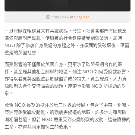
圖／Phil Shaw@
Unsplash
一旦脫歐在粗糙且未有共識狀態下發生，社會各部門將因缺乏
準備與應對而慌亂，使原有的社會秩序遭受劇烈破壞，屆時
NGO 除了修復自身受傷的身體之外，亦須面對受破壞後，亟需
重建的英國社會。
而受影響的不僅限於英國自身，更牽涉了歐盟長期合作的夥
伴，甚至是其他相互關聯的地區。關注 NGO 如何受脫歐影響，
亦得以看見英國脫歐對於歐盟造成的損失，資金驟減、人力資
源限制與合作交流障礙的問題，連帶也影響 NGO 所援助的對
象。
歐盟 NGO 長期的投注於第三世界的發展，包含了中東、非洲、
亞洲等飽受戰火動亂、飢餓病害侵擾的地區，許多地方雖與歐
洲相隔甚遠，但若 NGO 嚴重受到英國脫歐的波動，這些脆弱的
生命，亦得共同承擔衍生的後果。