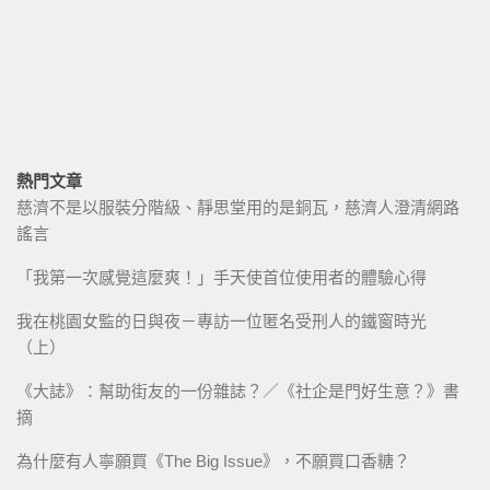
熱門文章
慈濟不是以服裝分階級、靜思堂用的是銅瓦，慈濟人澄清網路
謠言
「我第一次感覺這麼爽！」手天使首位使用者的體驗心得
我在桃園女監的日與夜－專訪一位匿名受刑人的鐵窗時光
（上）
《大誌》：幫助街友的一份雜誌？／《社企是門好生意？》書
摘
為什麼有人寧願買《The Big Issue》，不願買口香糖？