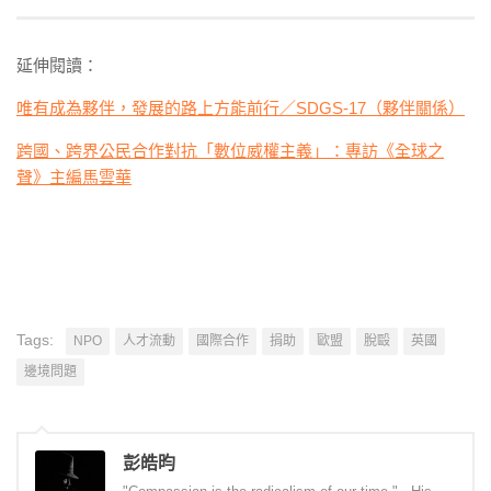
延伸閱讀：
唯有成為夥伴，發展的路上方能前行／SDGS-17（夥伴關係）
跨國、跨界公民合作對抗「數位威權主義」：專訪《全球之
聲》主編馬雲華
Tags:
NPO
人才流動
國際合作
捐助
歐盟
脫毆
英國
邊境問題
彭皓昀