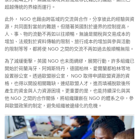
超越傳統的界線而運行。
此外， NGO 也藉由跨區域的交流與合作，分享彼此的經驗與資
源，共同面對當前的難題。但隨著英國對於邊界的控制提高，
人、事、物的流動不再如以往順暢，無論是關稅與交易成本的
增加、法規對於資料傳輸的限制、旅行成本的增加與參與活動
的限制等等，都將使 NGO 之間的交流不再如過去般順暢無阻。
為了減緩衝擊，英國 NGO 也未雨綢繆，展開行動，許多組織已
開始於荷蘭海牙、阿姆斯特丹，德國柏林、愛爾蘭都柏林等地
設置辦公室。透過歐盟辦公室， NGO 取得申請歐盟資源的資
格，也得以開設相關職缺，連結歐盟人才，進而填補脫歐後所
產生的資金與人力資源困境。更重要的是，也能持續深化與其
他 NGO 之間的合作關係，將組織鑲嵌在 NGO 的體系之中，參
與歐盟政策的制定，避免組織被邊緣化的危機。