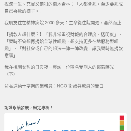
搖滾一生、充實又狼狽的樹木希林：「人都會死，至少要死成
自己喜歡的樣子。」
我朋友住在精神病院 3000 多天：生命從住院開始，戞然而止
【捐款人想什麼？】「我非常重視財報的合理度、透明度」、
「暫時不會想再捐給全球性組織，想支持更多在地服務型組
織」、「對社會或自己的想法一陣一陣改變，讓我暫時無捐款
意願」
我在桃園女監的日與夜－專訪一位匿名受刑人的鐵窗時光
（下）
背著道德十字架的業務員：NGO 街頭募款員的告白
認識永續發展，鎖定專欄！