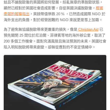
姑且不論脫歐後的英國將如何發展，紛亂無章的準脫歐狀態，
顯然已經對於英國社會造成影響。自從英國決議脫歐後，
根據
衛報的報導指出
，英鎊幣值慘跌 20 % ，已然造成國際 NGO 於
海外支出的負擔，對於經營困難的 NGO 來說更是雪上加霜。
為了避免無協議脫歐帶來更嚴重的損失，像是
Christian Aid
已
預先關閉 25 間位於尼泊爾、菲律賓等地的海外辦公室，取消了
200 多個工作機會。面對充滿風險且無法預測的未來，英國社會
陷入明知脫歐將帶來劇變，卻無從應對的不安定情緒中。