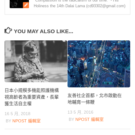
"Compassion is the radicalism of our time." - His
Holiness the 14th Dalai Lama (cd93302@gmail.com)
YOU MAY ALSO LIKE...
日本小規模多機能照護機構
友善社企首都，北市啟動在
視高齡者為重要資產，長輩
地輔育一條鞭
獲生活自主權
13 5 月, 2016
16 5 月, 2018
BY
NPOST 編輯室
BY
NPOST 編輯室