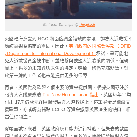
圖／Artur Tumasjan@
Unsplash
英國政府意識到 NGO 將面臨資金短缺的處境，認為人道救援不
應該被視為協商的籌碼，因此，
英國政府的國際發展部（ DFID
, Department for International Development ）
承諾，盡可能避
免人道救援資金被中斷，並維繫與歐盟人道體系的關係。但現
實上，過多的未知數與未決的協定，導致一切仍充滿變數，對
於第一線的工作者也未能提供更多的保障。
再者，英國做為歐盟 4 個主要的資金提供國，根據英國專注於
報導人道議題媒體
The New Humanitarian 指出
，英國每年平均
付出 17.7 億歐元在歐盟發展與人道救援上，這筆資金是繼續支
援歐盟，亦或轉為補貼 ECHO 等資金撤離英國產生的缺口，相
當值得關注。
從帳面數字來看，英國政府應有能力進行補貼，但失去的歐盟
援助資金不單單只是經費的損失，更多的是被排除於歐盟人道