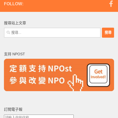
FOLLOW:
搜尋站上文章
搜
尋
關
鍵
支持 NPOST
字:
訂閱電子報