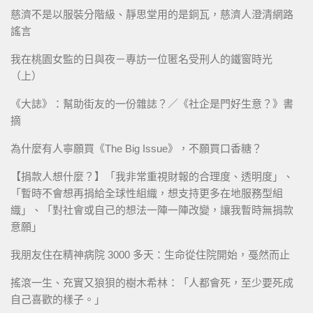
慈濟不是以服裝分階級、靜思堂用的是銅瓦，慈濟人澄清網路
謠言
我在桃園女監的日與夜－專訪一位匿名受刑人的鐵窗時光
（上）
《大誌》：幫助街友的一份雜誌？／《社企是門好生意？》書
摘
為什麼有人寧願買《The Big Issue》，不願買口香糖？
【捐款人想什麼？】「我非常重視財報的合理度、透明度」、
「暫時不會想再捐給全球性組織，想支持更多在地服務型組
織」、「對社會或自己的想法一陣一陣改變，讓我暫時無捐款
意願」
我朋友住在精神病院 3000 多天：生命從住院開始，戞然而止
搖滾一生、充實又狼狽的樹木希林：「人都會死，至少要死成
自己喜歡的樣子。」