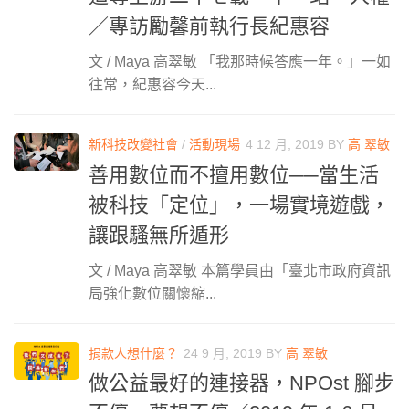
／專訪勵馨前執行長紀惠容
文 / Maya 高翠敏 「我那時候答應一年。」一如
往常，紀惠容今天...
新科技改變社會
/
活動現場
4 12 月, 2019
BY
高 翠敏
善用數位而不擅用數位──當生活
被科技「定位」，一場實境遊戲，
讓跟騷無所遁形
文 / Maya 高翠敏 本篇學員由「臺北市政府資訊
局強化數位關懷縮...
捐款人想什麼？
24 9 月, 2019
BY
高 翠敏
做公益最好的連接器，NPOst 腳步