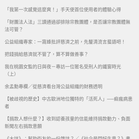
「我第一次感覺這麼爽！」手天使首位使用者的體驗心得
「財團法人法」三讀通過卻排除宗教團體，是否讓宗教團體無
法可管？
公益組織專家：一窩蜂批評慈濟之前，先釐清流言蜚語吧！
把錢捐給慈濟就不管了，算不算做善事？
我在桃園女監的日與夜－專訪一位匿名受刑人的鐵窗時光
（上）
余孟勳專欄／從慈濟看台灣公益組織的財務透明
【被歧視的歷史】中古歐洲地位獨特的「活死人」──痲瘋病患
者
【捐款人想什麼？】收到認養孩童的信能維持捐款動力、負面
新聞左右捐款意願
《大誌》：幫助街友的一份雜誌？／《社企是門好生意？》書