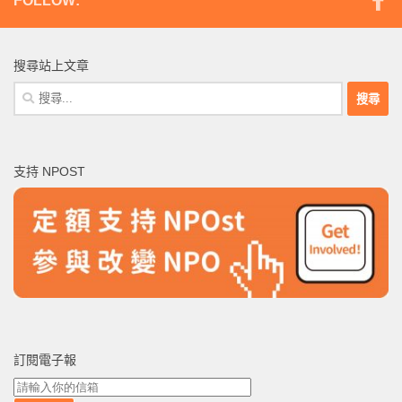
FOLLOW:
搜尋站上文章
搜
尋
關
鍵
支持 NPOST
字:
訂閱電子報