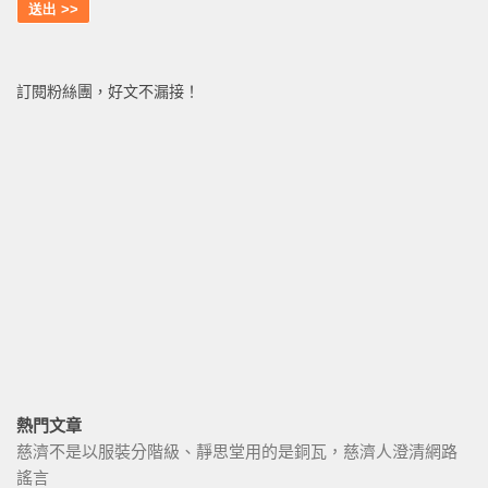
訂閱粉絲團，好文不漏接！
熱門文章
慈濟不是以服裝分階級、靜思堂用的是銅瓦，慈濟人澄清網路
謠言